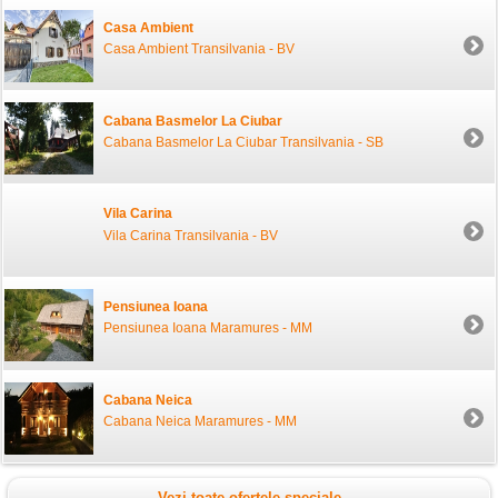
Casa Ambient
Casa Ambient Transilvania - BV
Cabana Basmelor La Ciubar
Cabana Basmelor La Ciubar Transilvania - SB
Vila Carina
Vila Carina Transilvania - BV
Pensiunea Ioana
Pensiunea Ioana Maramures - MM
Cabana Neica
Cabana Neica Maramures - MM
Vezi toate ofertele speciale