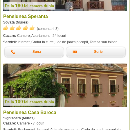
180
De la
lei
camera dubla
Pensiunea Speranta
Sovata (Mures)
(comentarii:
3
).
Cazare:
Camere, Apartament - 24 locuri
Servicii:
Internet, Gratar in curte, Loc de joaca pt copii, Terasa sau foisor
Suna
Scrie
100
De la
lei
camera dubla
Pensiunea Casa Baroca
Sighisoara (Mures)
Cazare:
Camere - 7 locuri
Servicii:
Restaurant, Internet, Animale acceptate, Carte de credit acceptata