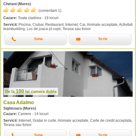
Chetani (Mures)
(comentarii:
1
).
Cazare:
Toata cladirea - 19 locuri
Servicii:
Piscina, Ciubar, Restaurant, Internet, Cai, Animale acceptate, Activitati
teambuilding, Loc de joaca pt copii, Terasa sau foisor
Suna
Scrie
100
De la
lei
camera dubla
Casa Adalmo
Sighisoara (Mures)
Cazare:
Camere - 14 locuri
Servicii:
Internet, Gratar in curte, Animale acceptate, Carte de credit acceptata,
Terasa sau foisor
Suna
Scrie