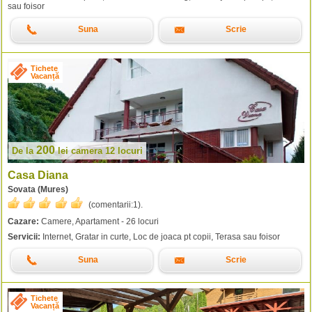
sau foisor
Suna
Scrie
Tichete
Vacanță
200
De la
lei
camera 12 locuri
Casa Diana
Sovata (Mures)
(comentarii:
1
).
Cazare:
Camere, Apartament - 26 locuri
Servicii:
Internet, Gratar in curte, Loc de joaca pt copii, Terasa sau foisor
Suna
Scrie
Tichete
Vacanță