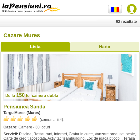
62 rezultate
Cazare Mures
Lista
Harta
150
De la
lei
camera dubla
Pensiunea Sanda
Targu Mures (Mures)
(comentarii:
4
).
Cazare:
Camere - 30 locuri
Servicii:
Piscina, Restaurant, Internet, Gratar in curte, Vanzare produse locale,
Carte de credit acceptata, Activitati teambuilding, Loc de joaca pt copii, Terasa