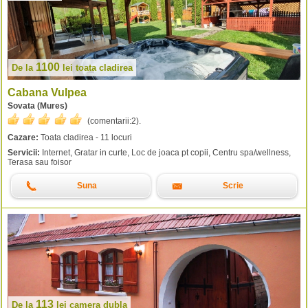
1100
De la
lei
toata cladirea
Cabana Vulpea
Sovata (Mures)
(comentarii:
2
).
Cazare:
Toata cladirea - 11 locuri
Servicii:
Internet, Gratar in curte, Loc de joaca pt copii, Centru spa/wellness,
Terasa sau foisor
Suna
Scrie
113
De la
lei
camera dubla