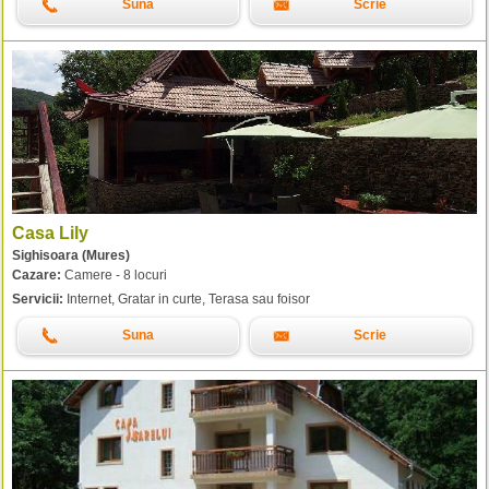
Suna
Scrie
Casa Lily
Sighisoara (Mures)
Cazare:
Camere - 8 locuri
Servicii:
Internet, Gratar in curte, Terasa sau foisor
Suna
Scrie