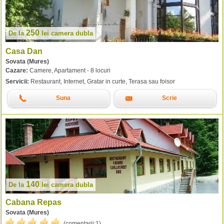
250
De la
lei
camera dubla
Casa Dan
Sovata (Mures)
Cazare:
Camere, Apartament - 8 locuri
Servicii:
Restaurant, Internet, Gratar in curte, Terasa sau foisor
Suna
Scrie
140
De la
lei
camera dubla
Cabana Repas
Sovata (Mures)
(comentarii:
1
).