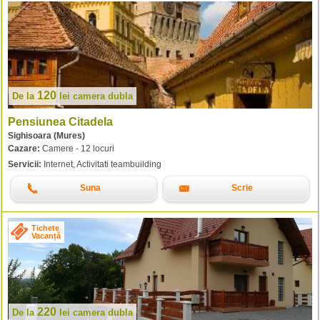
120
De la
lei
camera dubla
Pensiunea Citadela
Sighisoara (Mures)
Cazare:
Camere - 12 locuri
Servicii:
Internet, Activitati teambuilding
Suna
Scrie
Tichete
Vacanță
220
De la
lei
camera dubla