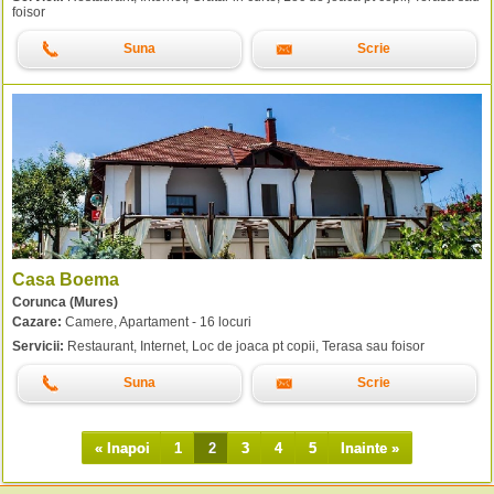
foisor
Suna
Scrie
Casa Boema
Corunca (Mures)
Cazare:
Camere, Apartament - 16 locuri
Servicii:
Restaurant, Internet, Loc de joaca pt copii, Terasa sau foisor
Suna
Scrie
« Inapoi
1
2
3
4
5
Inainte »