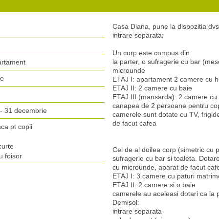
Casa Diana, pune la dispozitia dvs
intrare separata:
Un corp este compus din:
la parter, o sufragerie cu bar (mes
artament
microunde
re
ETAJ I: apartament 2 camere cu ho
ETAJ II: 2 camere cu baie
ETAJ III (mansarda): 2 camere cu 
canapea de 2 persoane pentru cop
 - 31 decembrie
camerele sunt dotate cu TV, frigid
de facut cafea
ca pt copii
curte
Cel de al doilea corp (simetric cu p
 foisor
sufragerie cu bar si toaleta. Dotare
cu microunde, aparat de facut caf
ETAJ I: 3 camere cu paturi matrimo
ETAJ II: 2 camere si o baie
camerele au aceleasi dotari ca la 
Demisol:
intrare separata