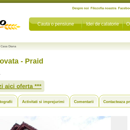
Despre noi
Filozofia noastra
Facebo
Cauta o pensiune
Idei de calatorie
O
Casa Diana
ovata - Praid
a
i aici oferta ***
tografii
Activitati si imprejurimi
Comentarii
Contacteaza pr