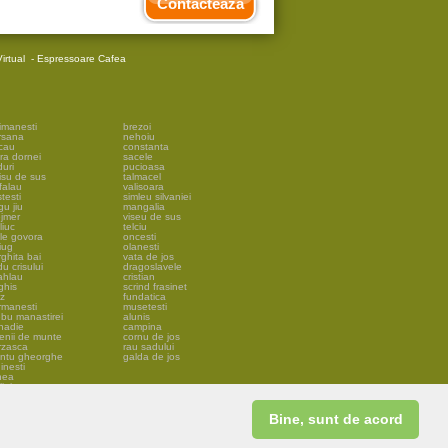
Contacteaza
irtual
-
Espressoare Cafea
imanesti
brezoi
rsana
nehoiu
cau
constanta
ra dornei
sacele
uri
pucioasa
isu de sus
talmacel
falau
valisoara
testi
simleu silvaniei
gu jiu
mangalia
ejmer
viseu de sus
liuc
telciu
ile govora
oncesti
iug
olanesti
ghita bai
vata de jos
u crisului
dragoslavele
ahlau
cristian
ghis
scrind frasinet
lz
fundatica
rmanesti
musetesti
ebu manastirei
alunis
snadie
campina
lenii de munte
cornu de jos
rzasca
rau sadului
antu gheorghe
galda de jos
inesti
nea
ini
veja
eni
rman
Bine, sunt de acord
nmartin