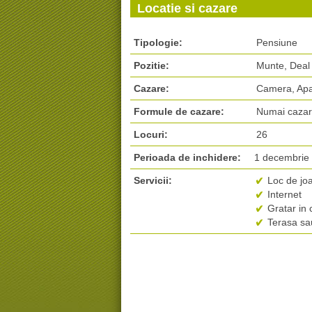
Locatie si cazare
Tipologie:
Pensiune
Pozitie:
Munte, Deal
Cazare:
Camera, Ap
Formule de cazare:
Numai caza
Locuri:
26
Perioada de inchidere:
1 decembrie
Servicii:
Loc de joa
Internet
Gratar in 
Terasa sau