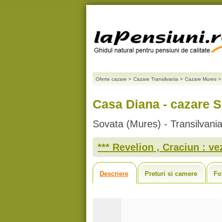
Oferte cazare
>
Cazare Transilvania
>
Cazare Mures
>
Casa Diana - cazare S
Sovata (Mures) - Transilvani
*** Revelion , Craciun : vez
Descriere
Preturi si camere
Fo