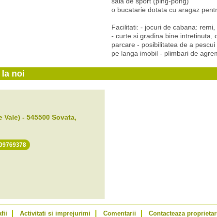
sala de sport (ping-pong)
o bucatarie dotata cu aragaz pe
Facilitati: - jocuri de cabana: remi,
- curte si gradina bine intretinuta, 
parcare - posibilitatea de a pescui
pe langa imobil - plimbari de agr
la noi
e Vale)
-
545500
Sovata
,
.09769378
fii
Activitati si imprejurimi
Comentarii
Contacteaza proprietar