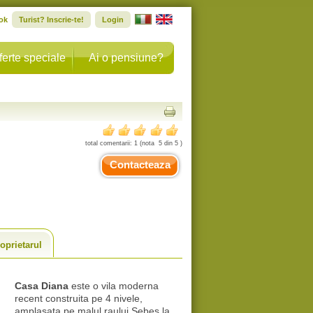
ok
Turist? Inscrie-te!
Login
ferte speciale
Ai o pensiune?
total comentarii:
1
(nota
5
din
5
)
Contacteaza
oprietarul
Casa Diana
este o vila moderna
recent construita pe 4 nivele,
amplasata pe malul raului Sebes la