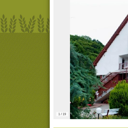
1
/
19