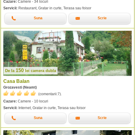
Cazare:
Camere - 34 locuri
Servicii:
Restaurant, Gratar in curte, Terasa sau foisor
Suna
Scrie
150
De la
lei
camera dubla
Casa Balan
Grozavesti (Neamt)
(comentarii:
7
).
Cazare:
Camere - 10 locuri
Servicii:
Internet, Gratar in curte, Terasa sau foisor
Suna
Scrie