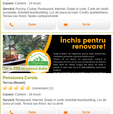
Cazare:
Camere - 14 locuri
Servicii:
Piscina, Ciubar, Restaurant, Internet, Gratar in curte, Carte de credit
acceptata, Activitati teambuilding, Loc de joaca pt copii, Centru spa/wellness,
Terasa sau foisor, Spatiu campare/rulote
Suna
Scrie
200
De la
lei
camera dubla
Pensiunea Corola
Tarcau (Neamt)
(comentarii:
12
).
Cazare:
Camere - 16 locuri
Servicii:
Restaurant, Internet, Gratar in curte, Activitati teambuilding, Loc de
joaca pt copii, Terasa sau foisor, Iaz cu pesti
Suna
Scrie