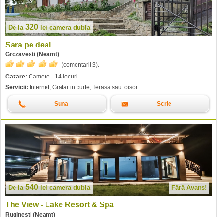
320
De la
lei
camera dubla
Sara pe deal
Grozavesti (Neamt)
(comentarii:
3
).
Cazare:
Camere - 14 locuri
Servicii:
Internet, Gratar in curte, Terasa sau foisor
Suna
Scrie
540
De la
lei
camera dubla
Fără Avans!
The View - Lake Resort & Spa
Ruginesti (Neamt)