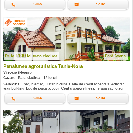
Suna
Scrie
Tichete
Vacanță
1100
De la
lei
toata cladirea
Fără Avans!
Pensiunea agroturistica Tania-Nora
Viisoara (Neamt)
Cazare:
Toata cladirea - 12 locuri
Servicii:
Ciubar, Internet, Gratar in curte, Carte de credit acceptata, Activitati
teambuilding, Loc de joaca pt copii, Centru spa/wellness, Terasa sau foisor
Suna
Scrie