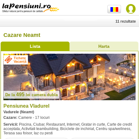
11 rezultate
Cazare Neamt
Lista
Harta
Tichete
Vacanță
495
De la
lei
camera dubla
Pensiunea Vladurel
Vadurele (Neamt)
Cazare:
Camere - 17 locuri
Servicii:
Piscina, Ciubar, Restaurant, Internet, Gratar in curte, Carte de credit
acceptata, Activitati teambuilding, Biciclete de inchiriat, Centru spa/wellness,
Terasa sau foisor, Iaz cu pesti