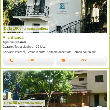
1000
De la
lei
toata cladirea
Vila Blanca
Agarcia (Neamt)
Cazare:
Toata cladirea - 16 locuri
Servicii:
Internet, Gratar in curte, Animale acceptate, Terasa sau foisor
Suna
Scrie
80
De la
lei
camera dubla