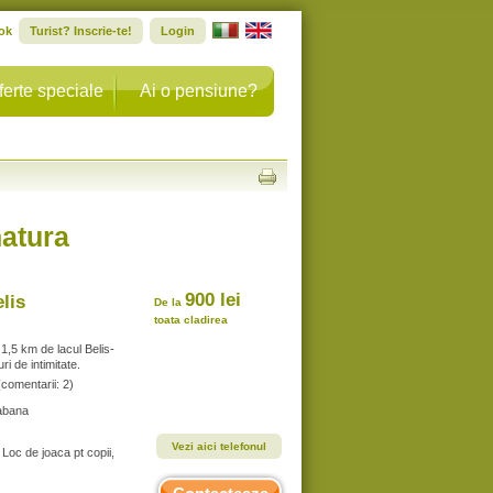
ok
Turist? Inscrie-te!
Login
ferte speciale
Ai o pensiune?
natura
900 lei
lis
De la
toata cladirea
 1,5 km de lacul Belis-
ri de intimitate.
(comentarii: 2)
abana
Vezi aici telefonul
Loc de joaca pt copii,