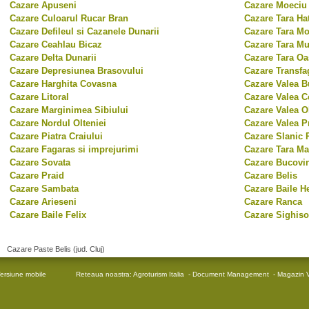
Cazare Apuseni
Cazare Moeciu 
Cazare Culoarul Rucar Bran
Cazare Tara Ha
Cazare Defileul si Cazanele Dunarii
Cazare Tara Mo
Cazare Ceahlau Bicaz
Cazare Tara Mu
Cazare Delta Dunarii
Cazare Tara Oa
Cazare Depresiunea Brasovului
Cazare Transfa
Cazare Harghita Covasna
Cazare Valea B
Cazare Litoral
Cazare Valea C
Cazare Marginimea Sibiului
Cazare Valea Ol
Cazare Nordul Olteniei
Cazare Valea P
Cazare Piatra Craiului
Cazare Slanic 
Cazare Fagaras si imprejurimi
Cazare Tara M
Cazare Sovata
Cazare Bucovi
Cazare Praid
Cazare Belis
Cazare Sambata
Cazare Baile H
Cazare Arieseni
Cazare Ranca
Cazare Baile Felix
Cazare Sighiso
Cazare Paste Belis (jud. Cluj)
ersiune mobile
Reteaua noastra:
Agroturism Italia
-
Document Management
-
Magazin V