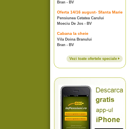
Bran - BV
Oferta 14/16 august- Sfanta Marie
Pensiunea Cetatea Carului
Moeciu De Jos - BV
Cabana la cheie
Vila Doina Branului
Bran - BV
Vezi toate ofertele speciale