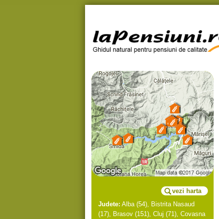
vezi harta
Judete:
Alba
(54),
Bistrita Nasaud
(17),
Brasov
(151),
Cluj
(71),
Covasna