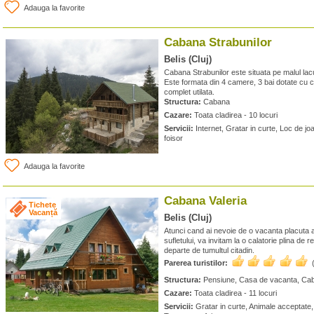
Adauga la favorite
Cabana Strabunilor
Belis (Cluj)
Cabana Strabunilor este situata pe malul lacul
Este formata din 4 camere, 3 bai dotate cu 
complet utilata.
Structura:
Cabana
Cazare:
Toata cladirea - 10 locuri
Servicii:
Internet, Gratar in curte, Loc de jo
foisor
Adauga la favorite
Cabana Valeria
Tichete
Vacanță
Belis (Cluj)
Atunci cand ai nevoie de o vacanta placuta ata
sufletului, va invitam la o calatorie plina de 
departe de tumultul citadin.
Parerea turistilor:
Structura:
Pensiune, Casa de vacanta, Ca
Cazare:
Toata cladirea - 11 locuri
Servicii:
Gratar in curte, Animale acceptate, 