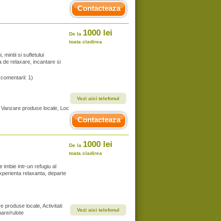
Contacteaza
1000 lei
De la
toata cladirea
mintii si sufletului
 de relaxare, incantare si
(comentarii: 1)
Vezi aici telefonul
, Vanzare produse locale, Loc
Contacteaza
1000 lei
De la
toata cladirea
 imbie intr-un refugiu al
experienta relaxanta, departe
e produse locale, Activitati
Vezi aici telefonul
are/rulote