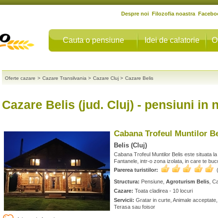
Despre noi
Filozofia noastra
Facebo
Cauta o pensiune
Idei de calatorie
O
Oferte cazare
>
Cazare Transilvania
>
Cazare Cluj
>
Cazare Belis
Cazare Belis (jud. Cluj)
- pensiuni in 
Cabana Trofeul Muntilor Be
Belis (Cluj)
Cabana Trofeul Muntilor Belis este situata la
Fantanele, intr-o zona izolata, in care te bucu
Parerea turistilor:
Structura:
Pensiune,
Agroturism Belis
, C
Cazare:
Toata cladirea - 10 locuri
Servicii:
Gratar in curte, Animale acceptate, 
Terasa sau foisor