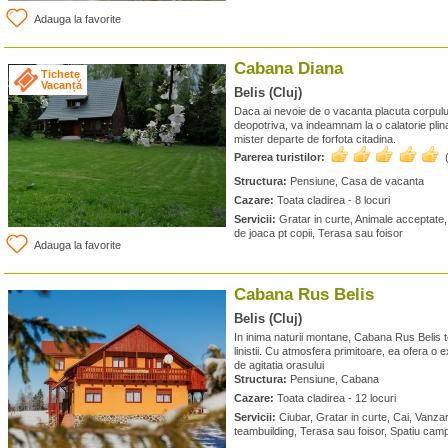
Adauga la favorite
Cabana Diana
Tichete
Vacanță
Belis (Cluj)
Daca ai nevoie de o vacanta placuta corpului, 
deopotriva, va indeamnam la o calatorie plina
mister departe de forfota citadina.
Parerea turistilor:
Structura:
Pensiune, Casa de vacanta
Cazare:
Toata cladirea - 8 locuri
Servicii:
Gratar in curte, Animale acceptate
de joaca pt copii, Terasa sau foisor
Adauga la favorite
Cabana Rus Belis
Belis (Cluj)
In inima naturii montane, Cabana Rus Belis te
linistii. Cu atmosfera primitoare, ea ofera o 
de agitatia orasului
Structura:
Pensiune, Cabana
Cazare:
Toata cladirea - 12 locuri
Servicii:
Ciubar, Gratar in curte, Cai, Vanzar
teambuilding, Terasa sau foisor, Spatiu camp