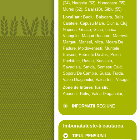
(24),
Harghita
(32),
Hunedoara
(35),
Mures
(62),
Salaj
(10),
Sibiu
(55)
Localitati:
Baciu
,
Baisoara
,
Belis
,
Calatele
,
Capusu Mare
,
Ciurila
,
Cluj
Napoca
,
Geaca
,
Gilau
,
Lunca
Visagului
,
Maguri Racatau
,
Marcesti
,
Margau
,
Marisel
,
Mica
,
Moara De
Padure
,
Moldovenesti
,
Muntele
Baisorii
,
Petrestii De Jos
,
Poieni
,
Rachitele
,
Rasca
,
Sacalaia
,
Savadisla
,
Smida
,
Somesu Cald
,
Soporu De Campie
,
Suatu
,
Turda
,
Valea Draganului
,
Valea Ierii
,
Visagu
Zone de Interes Turistic:
Apuseni
,
Belis
,
Valea Draganului
,
INFORMATII REGIUNE
Imbunatateste-ti cautarea:
TIPUL PENSIUNII