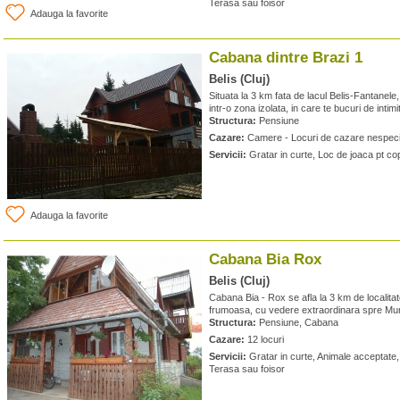
Terasa sau foisor
Adauga la favorite
Cabana dintre Brazi 1
Belis (Cluj)
Situata la 3 km fata de lacul Belis-Fantanele
intr-o zona izolata, in care te bucuri de intimi
Structura:
Pensiune
Cazare:
Camere - Locuri de cazare nespeci
Servicii:
Gratar in curte, Loc de joaca pt cop
Adauga la favorite
Cabana Bia Rox
Belis (Cluj)
Cabana Bia - Rox se afla la 3 km de localitat
frumoasa, cu vedere extraordinara spre Mun
Structura:
Pensiune, Cabana
Cazare:
12 locuri
Servicii:
Gratar in curte, Animale acceptate
Terasa sau foisor