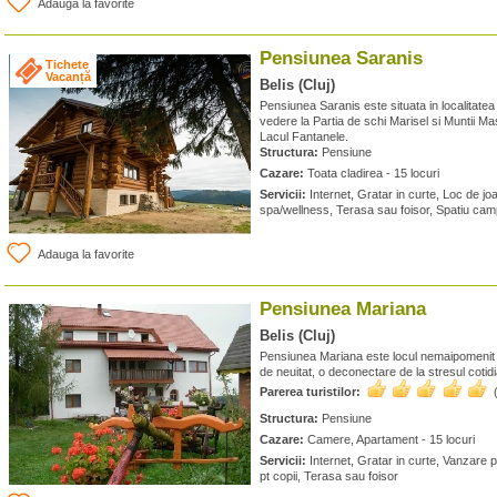
Adauga la favorite
Pensiunea Saranis
Tichete
Vacanță
Belis (Cluj)
Pensiunea Saranis este situata in localitatea 
vedere la Partia de schi Marisel si Muntii Ma
Lacul Fantanele.
Structura:
Pensiune
Cazare:
Toata cladirea - 15 locuri
Servicii:
Internet, Gratar in curte, Loc de jo
spa/wellness, Terasa sau foisor, Spatiu cam
Adauga la favorite
Pensiunea Mariana
Belis (Cluj)
Pensiunea Mariana este locul nemaipomenit 
de neuitat, o deconectare de la stresul cotid
Parerea turistilor:
Structura:
Pensiune
Cazare:
Camere, Apartament - 15 locuri
Servicii:
Internet, Gratar in curte, Vanzare 
pt copii, Terasa sau foisor