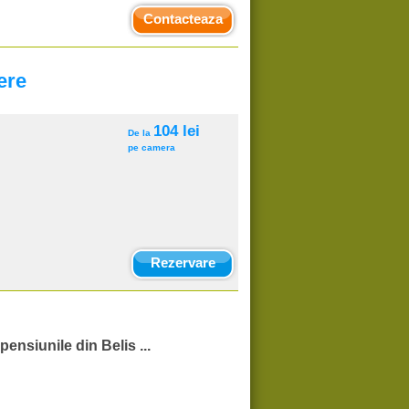
Contacteaza
ere
104 lei
De la
pe camera
Rezervare
pensiunile din Belis ...