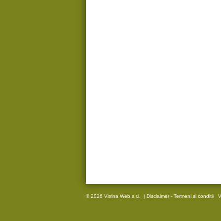
© 2026 Vitrina Web s.r.l.
|
Disclaimer - Termeni si conditii
V