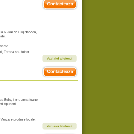
Contacteaza
, la 65 km de Cluj Napoca,
tate.
ficate
ii, Terasa sau foisor
Vezi aici telefonul
Contacteaza
ea Belis, intr-o zona foarte
tii Apuseni.
, Vanzare produse locale,
Vezi aici telefonul