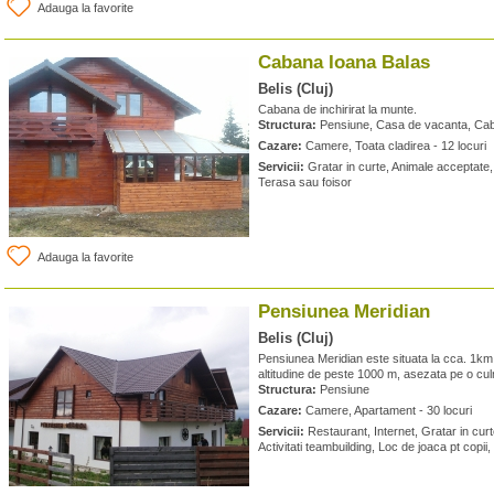
Adauga la favorite
Cabana Ioana Balas
Belis (Cluj)
Cabana de inchirirat la munte.
Structura:
Pensiune, Casa de vacanta, Ca
Cazare:
Camere, Toata cladirea - 12 locuri
Servicii:
Gratar in curte, Animale acceptate, 
Terasa sau foisor
Adauga la favorite
Pensiunea Meridian
Belis (Cluj)
Pensiunea Meridian este situata la cca. 1km
altitudine de peste 1000 m, asezata pe o c
Structura:
Pensiune
Cazare:
Camere, Apartament - 30 locuri
Servicii:
Restaurant, Internet, Gratar in cur
Activitati teambuilding, Loc de joaca pt copii