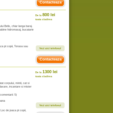
Contacteaza
800 lei
De la
toata cladirea
ui Belis, chiar langa baraj.
cabine hidromasaj, bucatarie
aca pt copii, Terasa sau
Vezi aici telefonul
Contacteaza
1300 lei
De la
toata cladirea
t corpului, mintii, cat si
relaxare, incantare si mister
(comentarii: 5)
bana
Vezi aici telefonul
Loc de joaca pt copii,