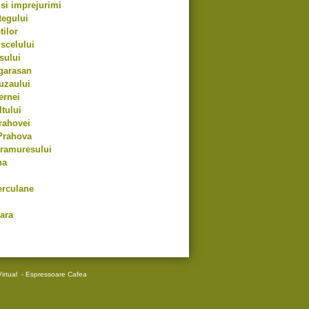
si imprejurimi
tegului
tilor
scelului
sului
garasan
uzaului
ernei
tului
rahovei
Prahova
aramuresului
na
erculane
ara
irtual
-
Espressoare Cafea