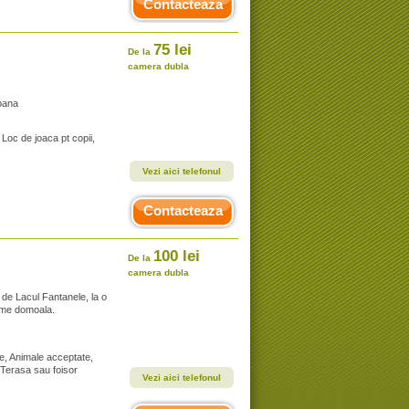
Contacteaza
75 lei
De la
camera dubla
bana
Loc de joaca pt copii,
Vezi aici telefonul
Contacteaza
100 lei
De la
camera dubla
 de Lacul Fantanele, la o
ulme domoala.
te, Animale acceptate,
, Terasa sau foisor
Vezi aici telefonul