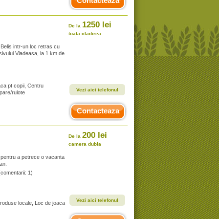
Contacteaza
1250 lei
De la
toata cladirea
Belis intr-un loc retras cu
sivului Vladeasa, la 1 km de
aca pt copii, Centru
Vezi aici telefonul
pare/rulote
Contacteaza
200 lei
De la
camera dubla
pentru a petrece o vacanta
ian.
(comentarii: 1)
Vezi aici telefonul
produse locale, Loc de joaca