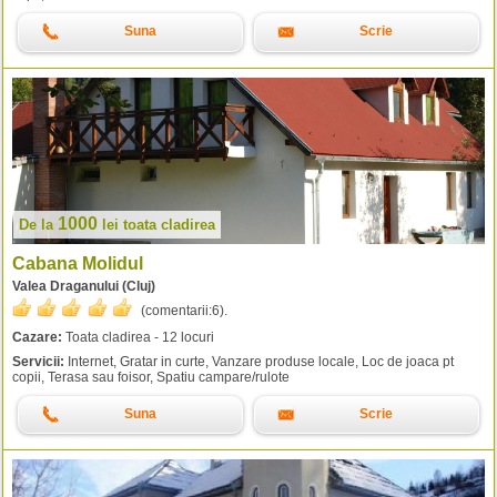
Suna
Scrie
1000
De la
lei
toata cladirea
Cabana Molidul
Valea Draganului (Cluj)
(comentarii:
6
).
Cazare:
Toata cladirea - 12 locuri
Servicii:
Internet, Gratar in curte, Vanzare produse locale, Loc de joaca pt
copii, Terasa sau foisor, Spatiu campare/rulote
Suna
Scrie