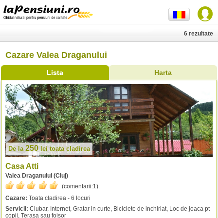
6 rezultate
Cazare Valea Draganului
Lista
Harta
250
De la
lei
toata cladirea
Casa Atti
Valea Draganului (Cluj)
(comentarii:
1
).
Cazare:
Toata cladirea - 6 locuri
Servicii:
Ciubar, Internet, Gratar in curte, Biciclete de inchiriat, Loc de joaca pt
copii, Terasa sau foisor