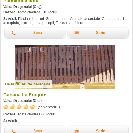
Pensiunea Iubu
Valea Draganului (Cluj)
Cazare:
Toata cladirea - 10 locuri
Servicii:
Piscina, Internet, Gratar in curte, Animale acceptate, Carte de credit
acceptata, Loc de joaca pt copii, Terasa sau foisor
Suna
Scrie
60
De la
lei
de persoana
Cabana La Fragute
Valea Draganului (Cluj)
(comentarii:
1
).
Cazare:
Toata cladirea - 6 locuri
Servicii:
Suna
Scrie