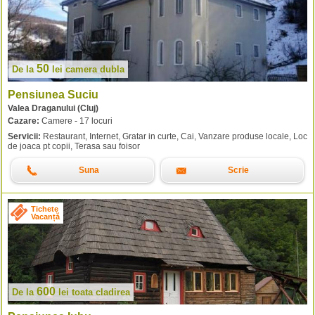
50
De la
lei
camera dubla
Pensiunea Suciu
Valea Draganului (Cluj)
Cazare:
Camere - 17 locuri
Servicii:
Restaurant, Internet, Gratar in curte, Cai, Vanzare produse locale, Loc
de joaca pt copii, Terasa sau foisor
Suna
Scrie
Tichete
Vacanță
600
De la
lei
toata cladirea