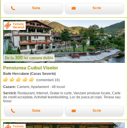
Suna
Scrie
Tichete
Vacanță
300
De la
lei
camera dubla
Pensiunea Cuibul Viselor
Baile Herculane (Caras Severin)
(comentarii:
16
).
Cazare:
Camere, Apartament - 48 locuri
Servicii:
Restaurant, Internet, Gratar in curte, Vanzare produse locale, Carte
de credit acceptata, Activitati teambuilding, Loc de joaca pt copii, Terasa sau
foisor
Suna
Scrie
Tichete