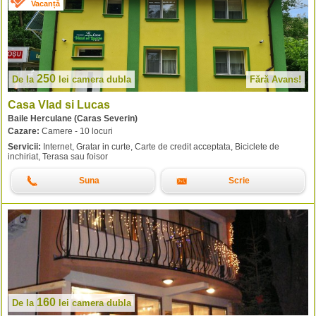
Vacanță
250
De la
lei
camera dubla
Fără Avans!
Casa Vlad si Lucas
Baile Herculane (Caras Severin)
Cazare:
Camere - 10 locuri
Servicii:
Internet, Gratar in curte, Carte de credit acceptata, Biciclete de
inchiriat, Terasa sau foisor
Suna
Scrie
160
De la
lei
camera dubla