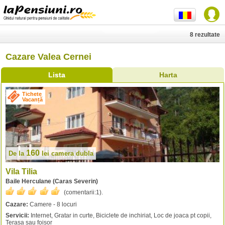
8 rezultate
Cazare Valea Cernei
Lista
Harta
Tichete
Vacanță
160
De la
lei
camera dubla
Vila Tilia
Baile Herculane (Caras Severin)
(comentarii:
1
).
Cazare:
Camere - 8 locuri
Servicii:
Internet, Gratar in curte, Biciclete de inchiriat, Loc de joaca pt copii,
Terasa sau foisor