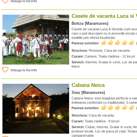
Adauga la favorite
Casele de vacanta Luca si 
Botiza (Maramures)
Casele de vacanta Luca & Vicentiu sunt a
care o poti descoperi nu in povestile locului
traditiile prin efortul localnicilor.
Parerea turistilor:
Structura:
Pensiune, Casa de vacanta
Cazare:
Camere, Toata cladirea - 12 locuri
Servicii:
Internet, Gratar in curte, Loc de jo
foisor
Adauga la favorite
Cabana Neica
Sieu (Maramures)
Cabana Neica: este imaginea perfecta a sa
imbinarea confortului cu traditionalul, 3 came
Parerea turistilor:
Structura:
Casa de vacanta
Cazare:
Toata cladirea - 8 locuri
Servicii:
Ciubar, Internet, Gratar in curte, 
produse locale, Loc de joaca pt copii, Terasa
campare/rulote