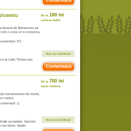
Contacteaza
180 lei
Vicentiu
De la
camera dubla
cea farama de Maramures pe
 ci intr-o zona ce-si conserva
(comentarii: 97)
Vezi aici telefonul
aca pt copii, Terasa sau
Contacteaza
700 lei
De la
toata cladirea
tului maramuresan de munte,
re rustice.
(comentarii: 1)
Vezi aici telefonul
Animale acceptate, Vanzare
 sau foisor, Spatiu