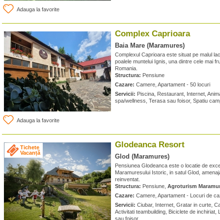
Adauga la favorite
Complex Caprioara
Baia Mare (Maramures)
Complexul Caprioara este situat pe malul lac
poalele muntelui Ignis, una dintre cele mai 
Romania.
Structura:
Pensiune
Cazare:
Camere, Apartament - 50 locuri
Servicii:
Piscina, Restaurant, Internet, Anim
spa/wellness, Terasa sau foisor, Spatiu cam
Adauga la favorite
Glodeanca Resort
Tichete
Vacanță
Glod (Maramures)
Pensiunea Glodeanca este o locatie de excep
Maramuresului Istoric, in satul Glod, amenajata
reinventat.
Structura:
Pensiune,
Agroturism Maramu
Cazare:
Camere, Apartament - Locuri de ca
Servicii:
Ciubar, Internet, Gratar in curte, C
Activitati teambuilding, Biciclete de inchiriat
sau foisor