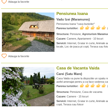
Adauga la favorite
Pensiunea Ioana
Vadu Izei (Maramures)
Pensiunea Ioana "casa bunicilor"
Parerea turistilor:
Structura:
Pensiune,
Agroturism Maramu
Cazare:
Camere, Apartament - 10 locuri
Servicii:
Internet, Gratar in curte, Animale
locale, Loc de joaca pt copii, Terasa sau foi
Adauga la favorite
Casa de Vacanta Vaida
Carei (Satu Mare)
Casa Vaida va pune la dispozitie un spatiu r
astfel amenajat pentru a va face sederea cat
Parerea turistilor:
Structura:
Pensiune, Casa de vacanta
Cazare:
Camere - 15 locuri
Servicii:
Internet, Gratar in curte, Animale a
copii, Terasa sau foisor