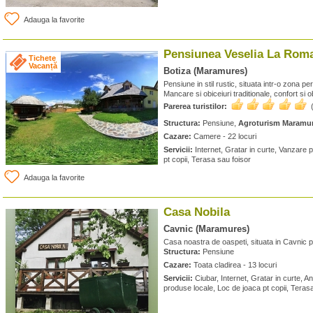
Adauga la favorite
Pensiunea Veselia La Rom
Tichete
Vacanță
Botiza (Maramures)
Pensiune in stil rustic, situata intr-o zona pe
Mancare si obiceiuri traditionale, confort si o
Parerea turistilor:
Structura:
Pensiune,
Agroturism Maramu
Cazare:
Camere - 22 locuri
Servicii:
Internet, Gratar in curte, Vanzare 
pt copii, Terasa sau foisor
Adauga la favorite
Casa Nobila
Cavnic (Maramures)
Casa noastra de oaspeti, situata in Cavnic pe
Structura:
Pensiune
Cazare:
Toata cladirea - 13 locuri
Servicii:
Ciubar, Internet, Gratar in curte, 
produse locale, Loc de joaca pt copii, Teras