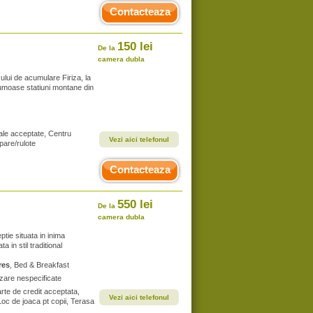
Contacteaza
150 lei
De la
camera dubla
ului de acumulare Firiza, la
frumoase statiuni montane din
ale acceptate, Centru
Vezi aici telefonul
pare/rulote
Contacteaza
550 lei
De la
camera dubla
tie situata in inima
 in stil traditional
res
, Bed & Breakfast
zare nespecificate
arte de credit acceptata,
Vezi aici telefonul
, Loc de joaca pt copii, Terasa