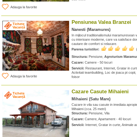
Adauga la favorite
Pensiunea Valea Branzei
Tichete
Vacanță
Nanesti (Maramures)
In mijlocul traditionalismului maramuresean v
cu interioare moderne, care va satisface dorint
cautare de comfort si relaxare.
Parerea turistilor:
Structura:
Pensiune,
Agroturism Maramu
Cazare:
Camere - 50 locuri
Servicii:
Restaurant, Internet, Gratar in cur
Activitati teambuilding, Loc de joaca pt copi
Adauga la favorite
foisor
Cazare Casute Mihaieni
Tichete
Vacanță
Mihaieni (Satu Mare)
Cazare in vila sau casute in imediata apropi
Mihaieni (cca. 25 metri)
Structura:
Pensiune, Vila
Cazare:
Camere, Apartament - 40 locuri
Servicii:
Internet, Gratar in curte, Animale 