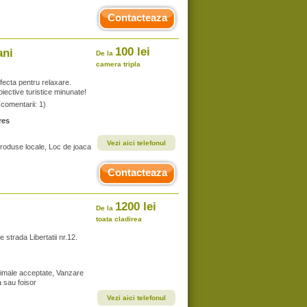
Contacteaza
100 lei
ani
De la
camera tripla
rfecta pentru relaxare.
biective turistice minunate!
(comentarii: 1)
res
Vezi aici telefonul
produse locale, Loc de joaca
Contacteaza
1200 lei
De la
toata cladirea
 strada Libertatii nr.12.
Animale acceptate, Vanzare
a sau foisor
Vezi aici telefonul