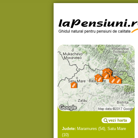
vezi harta
Judete:
Maramures
(54),
Satu Mare
(10)