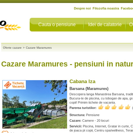
Despre noi
Filozofia noastra
Facebo
Cauta o pensiune
Idei de calatorie
O
Oferte cazare
>
Cazare Maramures
Cazare Maramures
- pensiuni in natu
Cabana Iza
Tichete
Vacanță
Barsana (Maramures)
Descopera langa Manastirea Barsana, traditi
Bucura-te de piscina, cu tobogan de apa, gra
copii! Primim tichete de vacanta.
Parerea turistilor:
Structura:
Pensiune
Cazare:
Camere - 20 locuri
Servicii:
Piscina, Internet, Gratar in curte, 
de joaca pt copii, Centru spa/wellness, Tera