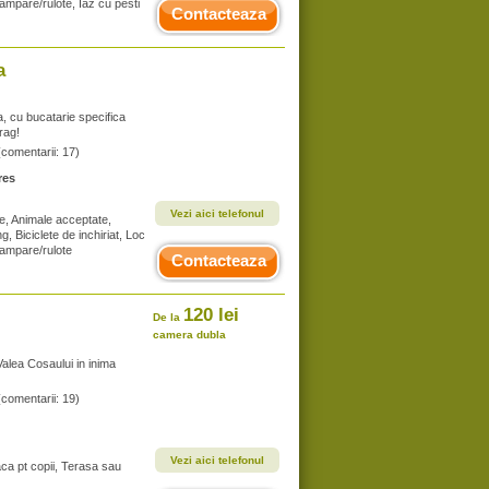
campare/rulote, Iaz cu pesti
Contacteaza
a
a, cu bucatarie specifica
rag!
(comentarii: 17)
res
Vezi aici telefonul
te, Animale acceptate,
g, Biciclete de inchiriat, Loc
campare/rulote
Contacteaza
120 lei
De la
camera dubla
Valea Cosaului in inima
(comentarii: 19)
Vezi aici telefonul
aca pt copii, Terasa sau