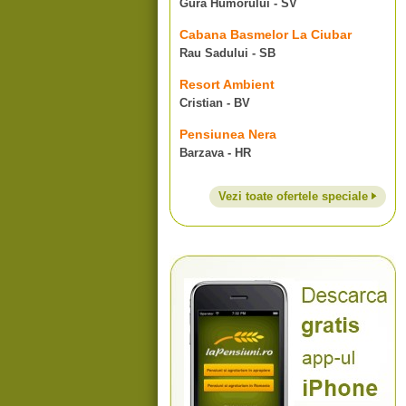
Gura Humorului - SV
Cabana Basmelor La Ciubar
Rau Sadului - SB
Resort Ambient
Cristian - BV
Pensiunea Nera
Barzava - HR
Vezi toate ofertele speciale