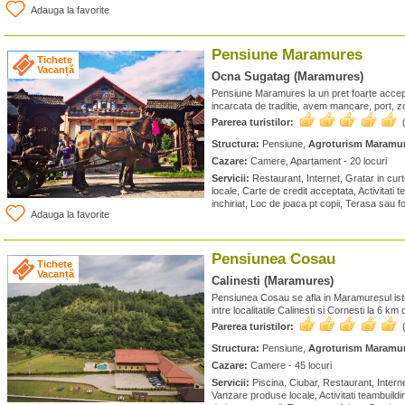
Adauga la favorite
Pensiune Maramures
Tichete
Vacanță
Ocna Sugatag (Maramures)
Pensiune Maramures la un pret foarte accepta
incarcata de traditie, avem mancare, port, 
Parerea turistilor:
Structura:
Pensiune,
Agroturism Maramu
Cazare:
Camere, Apartament - 20 locuri
Servicii:
Restaurant, Internet, Gratar in cur
locale, Carte de credit acceptata, Activitati t
inchiriat, Loc de joaca pt copii, Terasa sau f
Adauga la favorite
Pensiunea Cosau
Tichete
Vacanță
Calinesti (Maramures)
Pensiunea Cosau se afla in Maramuresul ist
intre localitatile Calinesti si Cornesti la 6 
Parerea turistilor:
Structura:
Pensiune,
Agroturism Maramu
Cazare:
Camere - 45 locuri
Servicii:
Piscina, Ciubar, Restaurant, Intern
Vanzare produse locale, Activitati teambuildin