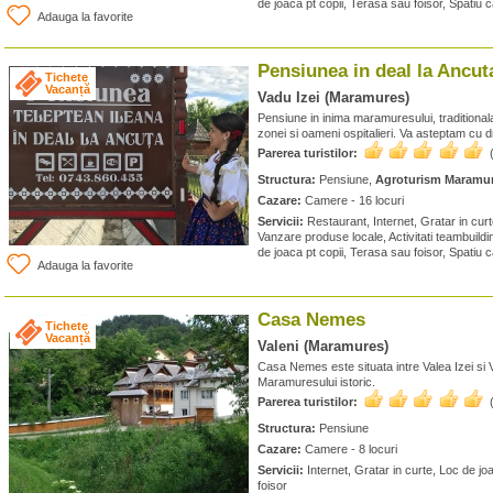
de joaca pt copii, Terasa sau foisor, Spatiu 
Adauga la favorite
Pensiunea in deal la Ancut
Tichete
Vacanță
Vadu Izei (Maramures)
Pensiune in inima maramuresului, traditional
zonei si oameni ospitalieri. Va asteptam cu d
Parerea turistilor:
Structura:
Pensiune,
Agroturism Maramu
Cazare:
Camere - 16 locuri
Servicii:
Restaurant, Internet, Gratar in cur
Vanzare produse locale, Activitati teambuildin
de joaca pt copii, Terasa sau foisor, Spatiu 
Adauga la favorite
Casa Nemes
Tichete
Vacanță
Valeni (Maramures)
Casa Nemes este situata intre Valea Izei si 
Maramuresului istoric.
Parerea turistilor:
Structura:
Pensiune
Cazare:
Camere - 8 locuri
Servicii:
Internet, Gratar in curte, Loc de jo
foisor