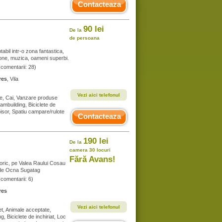
Contacteaza
90 lei
De la
de persoana
bil intr-o zona fantastica,
zone, muzica, oameni superbi.
(comentarii: 28)
res
, Vila
Vezi aici telefonul
te, Cai, Vanzare produse
eambuilding, Biciclete de
oisor, Spatiu campare/rulote
Contacteaza
190 lei
De la
camera 30 locuri
Fără Avans!
oric, pe Valea Raului Cosau
km de Ocna Sugatag
(comentarii: 6)
res
Vezi aici telefonul
et, Animale acceptate,
g, Biciclete de inchiriat, Loc