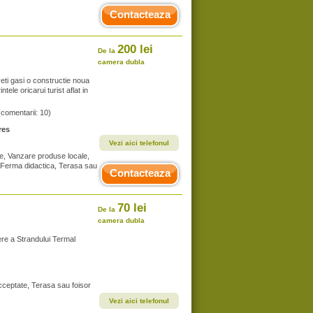
Contacteaza
200 lei
De la
camera dubla
eti gasi o constructie noua
ele oricarui turist aflat in
(comentarii: 10)
res
Vezi aici telefonul
te, Vanzare produse locale,
i, Ferma didactica, Terasa sau
Contacteaza
70 lei
De la
camera dubla
ere a Strandului Termal
acceptate, Terasa sau foisor
Vezi aici telefonul