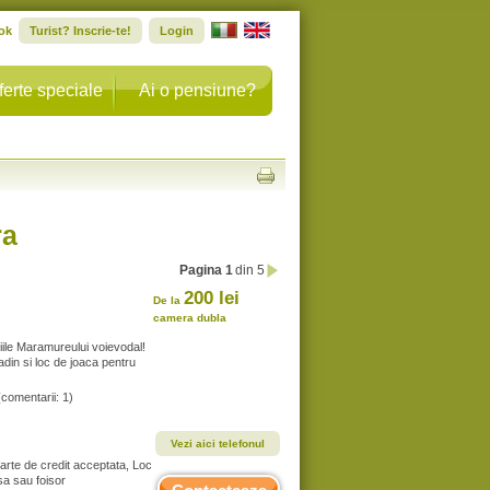
ok
Turist? Inscrie-te!
Login
ferte speciale
Ai o pensiune?
ra
Pagina 1
din 5
200 lei
De la
camera dubla
ile Maramureului voievodal!
din si loc de joaca pentru
(comentarii: 1)
Vezi aici telefonul
Carte de credit acceptata, Loc
sa sau foisor