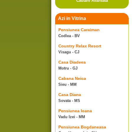
Cautare Avansata
Azi in Vitrina
Pensiunea Caraiman
Codlea - BV
Country Relax Resort
Visagu - CJ
Casa Diadeea
Motru - GJ
Cabana Neica
Sieu - MM
Casa Diana
Sovata - MS
Pensiunea Ioana
Vadu Izei - MM
Pensiunea Bogdaneasa