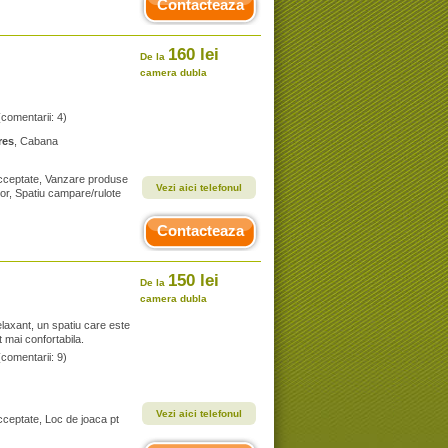
Contacteaza
160 lei
De la
camera dubla
(comentarii: 4)
res
, Cabana
 acceptate, Vanzare produse
Vezi aici telefonul
sor, Spatiu campare/rulote
Contacteaza
150 lei
De la
camera dubla
elaxant, un spatiu care este
 mai confortabila.
(comentarii: 9)
Vezi aici telefonul
cceptate, Loc de joaca pt