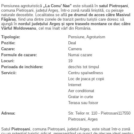
Pensiunea agroturistică
„La Conu’ Nae”
este situată în
satul Pietroșani
,
comuna Pietroșani, județul Argeș, într-o zonă rurală liniștită, cu peisaje
naturale deosebite. Localitatea se află
pe drumul de acces către Masivul
Făgăraș
, fiind una dintre zonele de tranzit pentru turiștii care doresc să
ajungă în
nordul județului Argeș și spre traseele montane ce duc către
Vârful Moldoveanu
, cel mai înalt vârf din România.
Tipologie:
Pensiune, Agroturism
Pozitie:
Deal
Cazare:
Camera
Formule de cazare:
Numai cazare
Locuri:
19
Perioada de inchidere:
deschis tot timpul
Servicii:
Centru spa/wellness
Loc de joaca pt copii
Internet
Aer conditionat
Gratar in curte
Terasa sau foisor
Adresa:
Str. Teilor nr. 110
- Pietrosani
117550
Pietrosani
, Arges
Satul
Pietroșani
, comuna Pietroșani, județul Argeș, este situat într-o zonă
cu un potențial turistic ridicat, reprezentând un punct de plecare ideal pentru