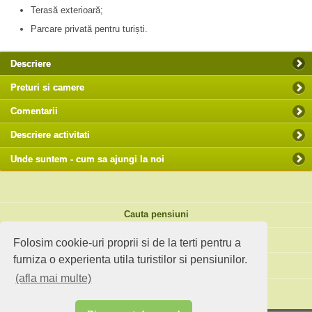
Terasă exterioară;
Parcare privată pentru turiști.
Descriere
Preturi si camere
Comentarii
Descriere activitati
Unde suntem - cum sa ajungi la noi
Cauta pensiuni
Idei de calatorie
Folosim cookie-uri proprii si de la terti pentru a
furniza o experienta utila turistilor si pensiunilor.
Site standard
(afla mai multe)
Ai o pensiune sau faci agroturism?