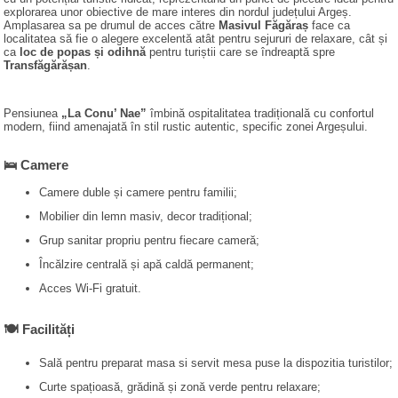
explorarea unor obiective de mare interes din nordul județului Argeș.
Amplasarea sa pe drumul de acces către
Masivul Făgăraș
face ca
localitatea să fie o alegere excelentă atât pentru sejururi de relaxare, cât și
ca
loc de popas și odihnă
pentru turiștii care se îndreaptă spre
Transfăgărășan
.
Pensiunea
„La Conu’ Nae”
îmbină ospitalitatea tradițională cu confortul
modern, fiind amenajată în stil rustic autentic, specific zonei Argeșului.
🛌 Camere
Camere duble și camere pentru familii;
Mobilier din lemn masiv, decor tradițional;
Grup sanitar propriu pentru fiecare cameră;
Încălzire centrală și apă caldă permanent;
Acces Wi-Fi gratuit.
🍽️ Facilități
Sală pentru preparat masa si servit mesa puse la dispozitia turistilor;
Curte spațioasă, grădină și zonă verde pentru relaxare;