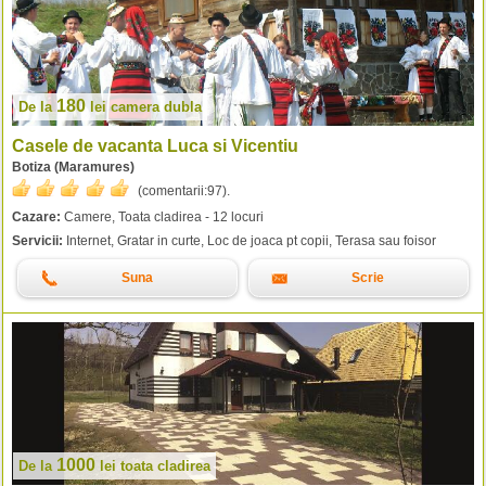
180
De la
lei
camera dubla
Casele de vacanta Luca si Vicentiu
Botiza (Maramures)
(comentarii:
97
).
Cazare:
Camere, Toata cladirea - 12 locuri
Servicii:
Internet, Gratar in curte, Loc de joaca pt copii, Terasa sau foisor
Suna
Scrie
1000
De la
lei
toata cladirea