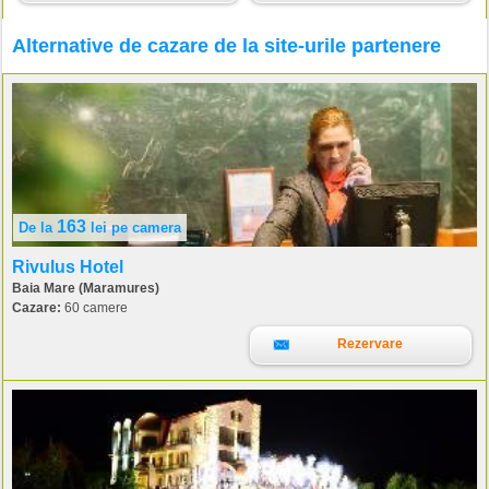
Alternative de cazare de la site-urile partenere
163
De la
lei
pe camera
Rivulus Hotel
Baia Mare (Maramures)
Cazare:
60 camere
Rezervare