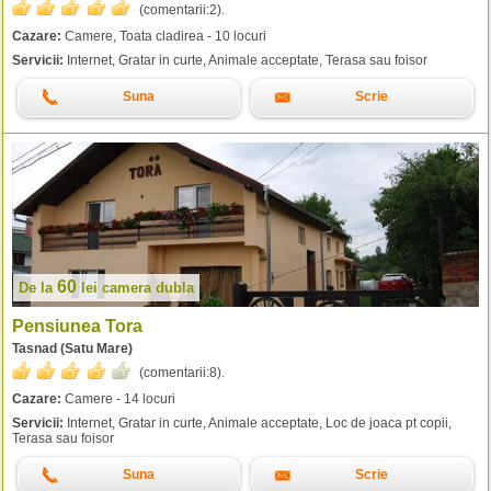
(comentarii:
2
).
Cazare:
Camere, Toata cladirea - 10 locuri
Servicii:
Internet, Gratar in curte, Animale acceptate, Terasa sau foisor
Suna
Scrie
60
De la
lei
camera dubla
Pensiunea Tora
Tasnad (Satu Mare)
(comentarii:
8
).
Cazare:
Camere - 14 locuri
Servicii:
Internet, Gratar in curte, Animale acceptate, Loc de joaca pt copii,
Terasa sau foisor
Suna
Scrie