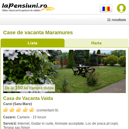
11 rezultate
Case de vacanta Maramures
Lista
Harta
150
De la
lei
camera dubla
Casa de Vacanta Vaida
Carei (Satu Mare)
(comentarii:
9
).
Cazare:
Camere - 15 locuri
Servicii:
Internet, Gratar in curte, Animale acceptate, Loc de joaca pt copii,
Terasa sau foisor