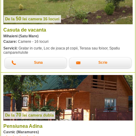
50
De la
lei
camera 16 locuri
Casuta de vacanta
Mihaieni (Satu Mare)
Cazare:
Camere - 16 locuri
Servicii:
Gratar in curte, Loc de joaca pt copii, Terasa sau foisor, Spatiu
campare/rulote
Suna
Scrie
70
De la
lei
camera dubla
Pensiunea Adina
Cavnic (Maramures)