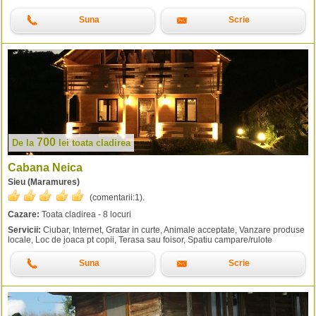
Suna
Scrie
700
De la
lei
toata cladirea
Cabana Neica
Sieu (Maramures)
(comentarii:
1
).
Cazare:
Toata cladirea - 8 locuri
Servicii:
Ciubar, Internet, Gratar in curte, Animale acceptate, Vanzare produse
locale, Loc de joaca pt copii, Terasa sau foisor, Spatiu campare/rulote
Suna
Scrie