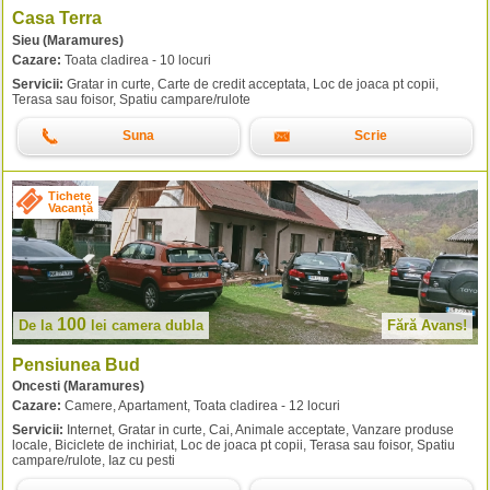
Casa Terra
Sieu (Maramures)
Cazare:
Toata cladirea - 10 locuri
Servicii:
Gratar in curte, Carte de credit acceptata, Loc de joaca pt copii,
Terasa sau foisor, Spatiu campare/rulote
Suna
Scrie
Tichete
Vacanță
100
De la
lei
camera dubla
Fără Avans!
Pensiunea Bud
Oncesti (Maramures)
Cazare:
Camere, Apartament, Toata cladirea - 12 locuri
Servicii:
Internet, Gratar in curte, Cai, Animale acceptate, Vanzare produse
locale, Biciclete de inchiriat, Loc de joaca pt copii, Terasa sau foisor, Spatiu
campare/rulote, Iaz cu pesti