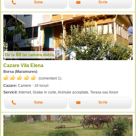
Suna
Scrie
60
De la
lei
camera dubla
Cazare Vila Elena
Borsa (Maramures)
(comentarii:
1
).
Cazare:
Camere - 16 locuri
Servicii:
Internet, Gratar in curte, Animale acceptate, Terasa sau foisor
Suna
Scrie