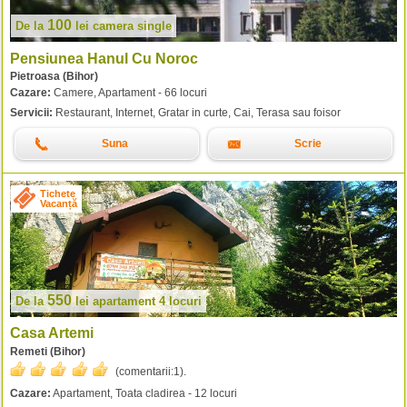
100
De la
lei
camera single
Pensiunea Hanul Cu Noroc
Pietroasa (Bihor)
Cazare:
Camere, Apartament - 66 locuri
Servicii:
Restaurant, Internet, Gratar in curte, Cai, Terasa sau foisor
Suna
Scrie
Tichete
Vacanță
550
De la
lei
apartament 4 locuri
Casa Artemi
Remeti (Bihor)
(comentarii:
1
).
Cazare:
Apartament, Toata cladirea - 12 locuri