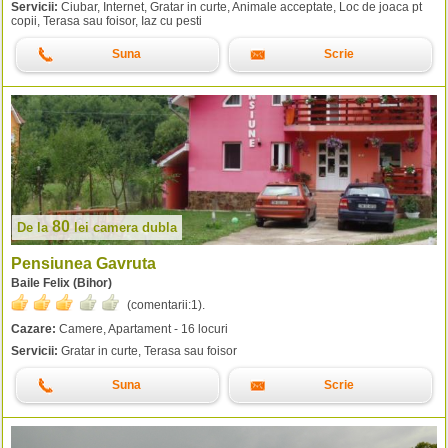
Servicii:
Ciubar, Internet, Gratar in curte, Animale acceptate, Loc de joaca pt
copii, Terasa sau foisor, Iaz cu pesti
Suna
Scrie
80
De la
lei
camera dubla
Pensiunea Gavruta
Baile Felix (Bihor)
(comentarii:
1
).
Cazare:
Camere, Apartament - 16 locuri
Servicii:
Gratar in curte, Terasa sau foisor
Suna
Scrie