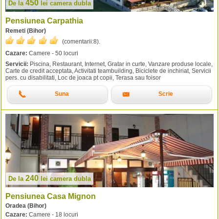
450
De la
lei
camera dubla
Pensiunea Carpathia
Remeti (Bihor)
(comentarii:
8
).
Cazare:
Camere - 50 locuri
Servicii:
Piscina, Restaurant, Internet, Gratar in curte, Vanzare produse locale,
Carte de credit acceptata, Activitati teambuilding, Biciclete de inchiriat, Servicii
pers. cu disabilitati, Loc de joaca pt copii, Terasa sau foisor
Suna
Scrie
240
De la
lei
camera dubla
Pensiunea Casa Mignon
Oradea (Bihor)
Cazare:
Camere - 18 locuri