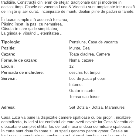
traditiile. Construcţii din lemn de stejar, tradiţionale dar şi moderne in
acelasi timp, Casele de vacanta Luca & Vicentiu sunt amplasate intr-o oază
de linişte şi aer curat. Inconjurate de munti, dealuri pline de paduri si fanete.
În lucruri simple stă ascunsă fericirea,
Pășind încet, la pas, cu nemurirea,
Căsuța-în care șade simplitatea,
La grinda ei vibrând .. eternitatea ..
Tipologie:
Pensiune, Casa de vacanta
Pozitie:
Munte, Deal
Cazare:
Toata cladirea, Camera
Formule de cazare:
Numai cazare
Locuri:
12
Perioada de inchidere:
deschis tot timpul
Servicii:
Loc de joaca pt copii
Internet
Gratar in curte
Terasa sau foisor
Adresa:
Sat Botzia
-
Botiza
, Maramures
Casa Luca va pune la dispozitie camere spatioase cu bai proprii, incalzire
centralizata, tv led si tot confortul de care aveti nevoie iar Casa Vicentiu de
o bucatarie complet utilita, loc de luat masa si doua dormitoare spatioase.
In curte sunt doua foisoare si un spatiu generos pentru gratar. Casele au
fost special construite si amplasate astfel incat turistii sa se bucure de