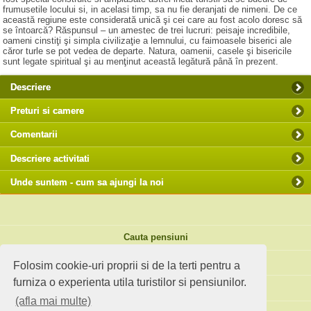
frumusetile locului si, in acelasi timp, sa nu fie deranjati de nimeni. De ce
această regiune este considerată unică şi cei care au fost acolo doresc să
se întoarcă? Răspunsul – un amestec de trei lucruri: peisaje incredibile,
oameni cinstiţi şi simpla civilizaţie a lemnului, cu faimoasele biserici ale
căror turle se pot vedea de departe. Natura, oamenii, casele şi bisericile
sunt legate spiritual şi au menţinut această legătură până în prezent.
Descriere
Preturi si camere
Comentarii
Descriere activitati
Unde suntem - cum sa ajungi la noi
Cauta pensiuni
Idei de calatorie
Folosim cookie-uri proprii si de la terti pentru a
furniza o experienta utila turistilor si pensiunilor.
Site standard
(afla mai multe)