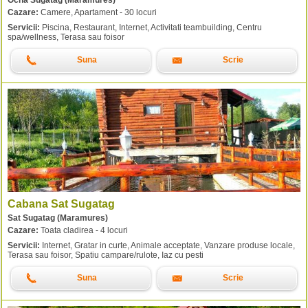
Ocna Sugatag (Maramures)
Cazare:
Camere, Apartament - 30 locuri
Servicii:
Piscina, Restaurant, Internet, Activitati teambuilding, Centru
spa/wellness, Terasa sau foisor
Suna
Scrie
Cabana Sat Sugatag
Sat Sugatag (Maramures)
Cazare:
Toata cladirea - 4 locuri
Servicii:
Internet, Gratar in curte, Animale acceptate, Vanzare produse locale,
Terasa sau foisor, Spatiu campare/rulote, Iaz cu pesti
Suna
Scrie