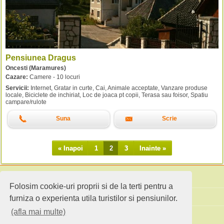
Pensiunea Dragus
Oncesti (Maramures)
Cazare:
Camere - 10 locuri
Servicii:
Internet, Gratar in curte, Cai, Animale acceptate, Vanzare produse
locale, Biciclete de inchiriat, Loc de joaca pt copii, Terasa sau foisor, Spatiu
campare/rulote
Suna
Scrie
« Inapoi
1
2
3
Inainte »
Folosim cookie-uri proprii si de la terti pentru a
Cauta pensiuni
furniza o experienta utila turistilor si pensiunilor.
(afla mai multe)
Idei de calatorie