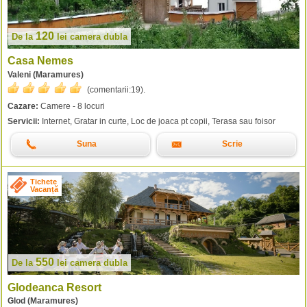
120
De la
lei
camera dubla
Casa Nemes
Valeni (Maramures)
(comentarii:
19
).
Cazare:
Camere - 8 locuri
Servicii:
Internet, Gratar in curte, Loc de joaca pt copii, Terasa sau foisor
Suna
Scrie
Tichete
Vacanță
550
De la
lei
camera dubla
Glodeanca Resort
Glod (Maramures)