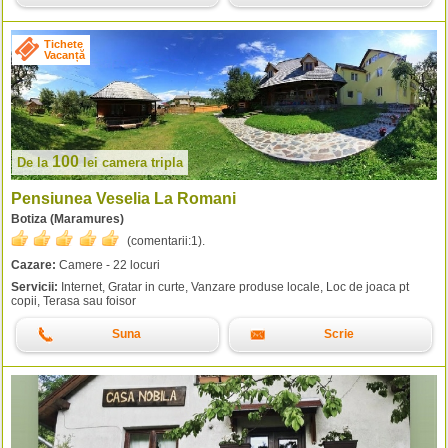
Tichete
Vacanță
100
De la
lei
camera tripla
Pensiunea Veselia La Romani
Botiza (Maramures)
(comentarii:
1
).
Cazare:
Camere - 22 locuri
Servicii:
Internet, Gratar in curte, Vanzare produse locale, Loc de joaca pt
copii, Terasa sau foisor
Suna
Scrie