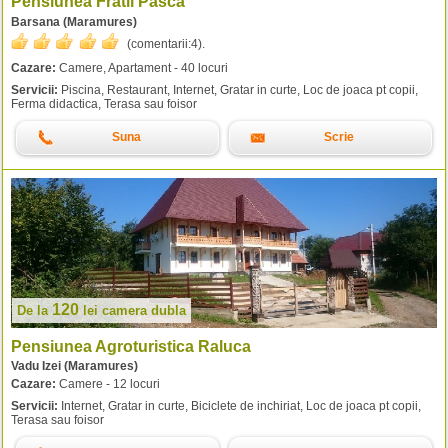
Pensiunea Fratii Pasca
Barsana (Maramures)
(comentarii:
4
).
Cazare:
Camere, Apartament - 40 locuri
Servicii:
Piscina, Restaurant, Internet, Gratar in curte, Loc de joaca pt copii,
Ferma didactica, Terasa sau foisor
Suna
Scrie
120
De la
lei
camera dubla
Pensiunea Agroturistica Raluca
Vadu Izei (Maramures)
Cazare:
Camere - 12 locuri
Servicii:
Internet, Gratar in curte, Biciclete de inchiriat, Loc de joaca pt copii,
Terasa sau foisor