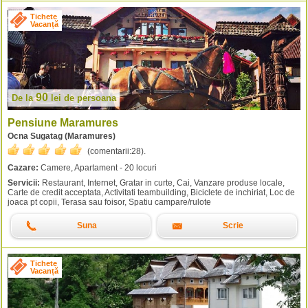
Tichete
Vacanță
90
De la
lei
de persoana
Pensiune Maramures
Ocna Sugatag (Maramures)
(comentarii:
28
).
Cazare:
Camere, Apartament - 20 locuri
Servicii:
Restaurant, Internet, Gratar in curte, Cai, Vanzare produse locale,
Carte de credit acceptata, Activitati teambuilding, Biciclete de inchiriat, Loc de
joaca pt copii, Terasa sau foisor, Spatiu campare/rulote
Suna
Scrie
Tichete
Vacanță