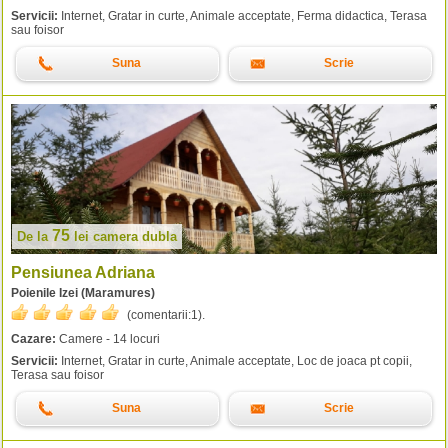
Servicii:
Internet, Gratar in curte, Animale acceptate, Ferma didactica, Terasa
sau foisor
Suna
Scrie
75
De la
lei
camera dubla
Pensiunea Adriana
Poienile Izei (Maramures)
(comentarii:
1
).
Cazare:
Camere - 14 locuri
Servicii:
Internet, Gratar in curte, Animale acceptate, Loc de joaca pt copii,
Terasa sau foisor
Suna
Scrie