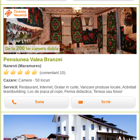
Tichete
Vacanță
200
De la
lei
camera dubla
Pensiunea Valea Branzei
Nanesti (Maramures)
(comentarii:
10
).
Cazare:
Camere - 50 locuri
Servicii:
Restaurant, Internet, Gratar in curte, Vanzare produse locale, Activitati
teambuilding, Loc de joaca pt copii, Ferma didactica, Terasa sau foisor
Suna
Scrie