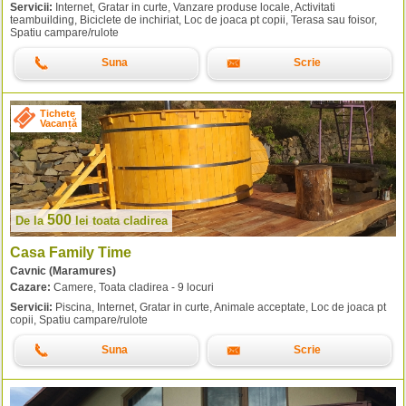
Servicii:
Internet, Gratar in curte, Vanzare produse locale, Activitati
teambuilding, Biciclete de inchiriat, Loc de joaca pt copii, Terasa sau foisor,
Spatiu campare/rulote
Suna
Scrie
Tichete
Vacanță
500
De la
lei
toata cladirea
Casa Family Time
Cavnic (Maramures)
Cazare:
Camere, Toata cladirea - 9 locuri
Servicii:
Piscina, Internet, Gratar in curte, Animale acceptate, Loc de joaca pt
copii, Spatiu campare/rulote
Suna
Scrie