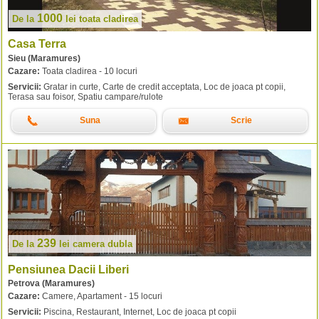
1000
De la
lei
toata cladirea
Casa Terra
Sieu (Maramures)
Cazare:
Toata cladirea - 10 locuri
Servicii:
Gratar in curte, Carte de credit acceptata, Loc de joaca pt copii,
Terasa sau foisor, Spatiu campare/rulote
Suna
Scrie
239
De la
lei
camera dubla
Pensiunea Dacii Liberi
Petrova (Maramures)
Cazare:
Camere, Apartament - 15 locuri
Servicii:
Piscina, Restaurant, Internet, Loc de joaca pt copii