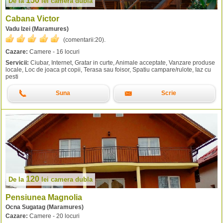
150
De la
lei
camera dubla
Cabana Victor
Vadu Izei (Maramures)
(comentarii:
20
).
Cazare:
Camere - 16 locuri
Servicii:
Ciubar, Internet, Gratar in curte, Animale acceptate, Vanzare produse
locale, Loc de joaca pt copii, Terasa sau foisor, Spatiu campare/rulote, Iaz cu
pesti
Suna
Scrie
120
De la
lei
camera dubla
Pensiunea Magnolia
Ocna Sugatag (Maramures)
Cazare:
Camere - 20 locuri