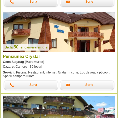
Suna
Scrie
50
De la
lei
camera single
Pensiunea Crystal
Ocna Sugatag (Maramures)
Cazare:
Camere - 30 locuri
Servicii:
Piscina, Restaurant, Internet, Gratar in curte, Loc de joaca pt copii,
Spatiu campare/rulote
Suna
Scrie