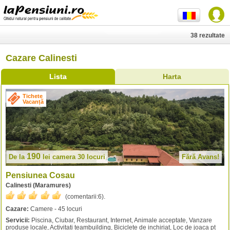
38 rezultate
Cazare Calinesti
Lista
Harta
Tichete
Vacanță
190
De la
lei
camera 30 locuri
Fără Avans!
Pensiunea Cosau
Calinesti (Maramures)
(comentarii:
6
).
Cazare:
Camere - 45 locuri
Servicii:
Piscina, Ciubar, Restaurant, Internet, Animale acceptate, Vanzare
produse locale, Activitati teambuilding, Biciclete de inchiriat, Loc de joaca pt