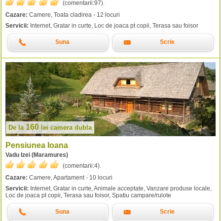
(comentarii:
97
).
Cazare:
Camere, Toata cladirea - 12 locuri
Servicii:
Internet, Gratar in curte, Loc de joaca pt copii, Terasa sau foisor
Suna
Scrie
160
De la
lei
camera dubla
Pensiunea Ioana
Vadu Izei (Maramures)
(comentarii:
4
).
Cazare:
Camere, Apartament - 10 locuri
Servicii:
Internet, Gratar in curte, Animale acceptate, Vanzare produse locale,
Loc de joaca pt copii, Terasa sau foisor, Spatiu campare/rulote
Suna
Scrie