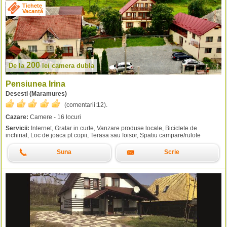
Tichete
Vacanță
200
De la
lei
camera dubla
Pensiunea Irina
Desesti (Maramures)
(comentarii:
12
).
Cazare:
Camere - 16 locuri
Servicii:
Internet, Gratar in curte, Vanzare produse locale, Biciclete de
inchiriat, Loc de joaca pt copii, Terasa sau foisor, Spatiu campare/rulote
Suna
Scrie