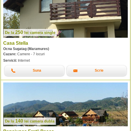
250
De la
lei
camera single
Casa Stella
Ocna Sugatag (Maramures)
Cazare:
Camere - 7 locuri
Servicii:
Internet
Suna
Scrie
140
De la
lei
camera dubla