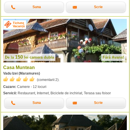
Suna
Scrie
Tichete
Vacanță
150
De la
lei
camera dubla
Fără Avans!
Casa Muntean
Vadu Izei (Maramures)
(comentarii:
2
).
Cazare:
Camere - 12 locuri
Servicii:
Restaurant, Internet, Biciclete de inchiriat, Terasa sau foisor
Suna
Scrie