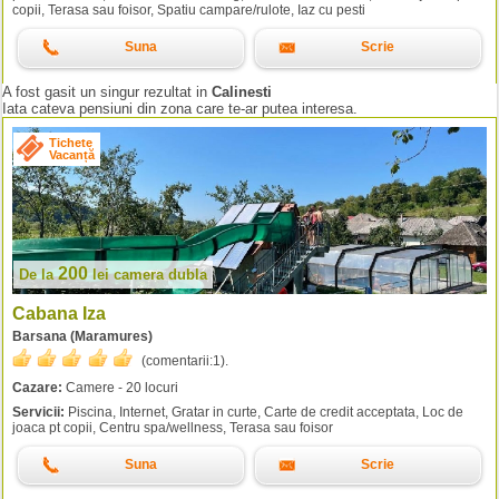
copii, Terasa sau foisor, Spatiu campare/rulote, Iaz cu pesti
Suna
Scrie
A fost gasit un singur rezultat in
Calinesti
Iata cateva pensiuni din zona care te-ar putea interesa.
Tichete
Vacanță
200
De la
lei
camera dubla
Cabana Iza
Barsana (Maramures)
(comentarii:
1
).
Cazare:
Camere - 20 locuri
Servicii:
Piscina, Internet, Gratar in curte, Carte de credit acceptata, Loc de
joaca pt copii, Centru spa/wellness, Terasa sau foisor
Suna
Scrie