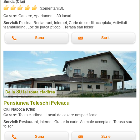
Smida (Cluj)
(comentarii:
3
).
Cazare:
Camere, Apartament - 30 locuri
Servicii:
Piscina, Restaurant, Internet, Carte de credit acceptata, Activitati
teambuilding, Loc de joaca pt copii, Terasa sau foisor
Suna
Scrie
80
De la
lei
toata cladirea
Pensiunea Teleschi Feleacu
Cluj Napoca (Cluj)
Cazare:
Toata cladirea - Locuri de cazare nespecificate
Servicii:
Restaurant, Internet, Gratar in curte, Animale acceptate, Terasa sau
foisor
Suna
Scrie