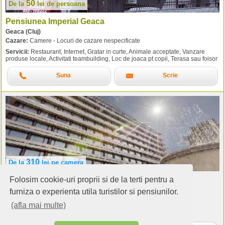
50
De la
lei
de persoana
Pensiunea Imperial Geaca
Geaca (Cluj)
Cazare:
Camere - Locuri de cazare nespecificate
Servicii:
Restaurant, Internet, Gratar in curte, Animale acceptate, Vanzare
produse locale, Activitati teambuilding, Loc de joaca pt copii, Terasa sau foisor
Suna
Scrie
310
De la
lei
pe camera
Folosim cookie-uri proprii si de la terti pentru a
Hotel Aro Palace
Brasov (Brasov)
furniza o experienta utila turistilor si pensiunilor.
(afla mai multe)
Cazare:
196 camere