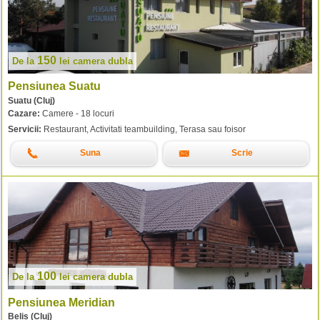
150
De la
lei
camera dubla
Pensiunea Suatu
Suatu (Cluj)
Cazare:
Camere - 18 locuri
Servicii:
Restaurant, Activitati teambuilding, Terasa sau foisor
Suna
Scrie
100
De la
lei
camera dubla
Pensiunea Meridian
Belis (Cluj)