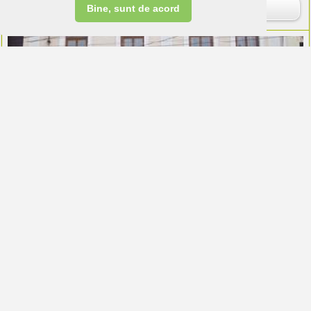
Rezervare
Bine, sunt de acord
185
De la
lei
pe camera
Hotel Transilvania
Cluj Napoca (Cluj)
Cazare:
28 camere
Rezervare