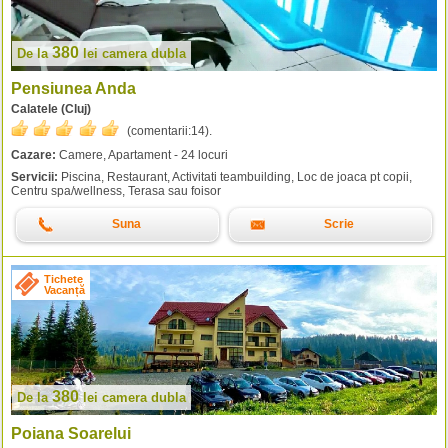
380
De la
lei
camera dubla
Pensiunea Anda
Calatele (Cluj)
(comentarii:
14
).
Cazare:
Camere, Apartament - 24 locuri
Servicii:
Piscina, Restaurant, Activitati teambuilding, Loc de joaca pt copii,
Centru spa/wellness, Terasa sau foisor
Suna
Scrie
Tichete
Vacanță
380
De la
lei
camera dubla
Poiana Soarelui