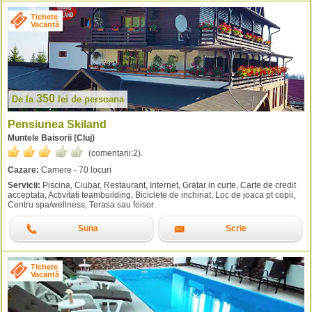
Tichete
Vacanță
350
De la
lei
de persoana
Pensiunea Skiland
Muntele Baisorii (Cluj)
(comentarii:
2
).
Cazare:
Camere - 70 locuri
Servicii:
Piscina, Ciubar, Restaurant, Internet, Gratar in curte, Carte de credit
acceptata, Activitati teambuilding, Biciclete de inchiriat, Loc de joaca pt copii,
Centru spa/wellness, Terasa sau foisor
Suna
Scrie
Tichete
Vacanță