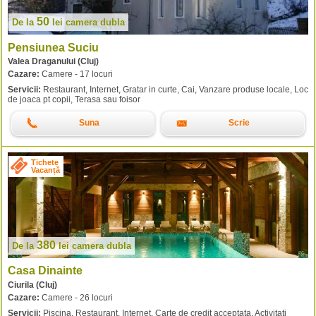
50
De la
lei
camera dubla
Pensiunea Suciu
Valea Draganului (Cluj)
Cazare:
Camere - 17 locuri
Servicii:
Restaurant, Internet, Gratar in curte, Cai, Vanzare produse locale, Loc
de joaca pt copii, Terasa sau foisor
Suna
Scrie
Tichete
Vacanță
380
De la
lei
camera dubla
Casa Dinainte
Ciurila (Cluj)
Cazare:
Camere - 26 locuri
Servicii:
Piscina, Restaurant, Internet, Carte de credit acceptata, Activitati