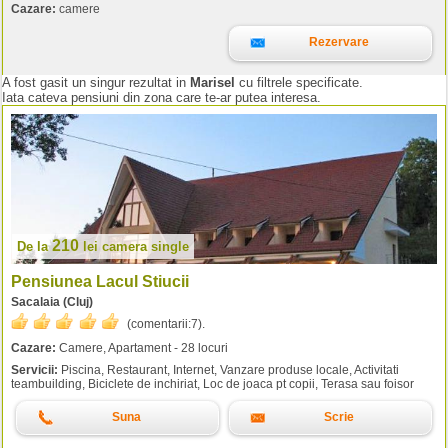
Cazare:
camere
Rezervare
A fost gasit un singur rezultat in
Marisel
cu filtrele specificate.
Iata cateva pensiuni din zona care te-ar putea interesa.
210
De la
lei
camera single
Pensiunea Lacul Stiucii
Sacalaia (Cluj)
(comentarii:
7
).
Cazare:
Camere, Apartament - 28 locuri
Servicii:
Piscina, Restaurant, Internet, Vanzare produse locale, Activitati
teambuilding, Biciclete de inchiriat, Loc de joaca pt copii, Terasa sau foisor
Suna
Scrie