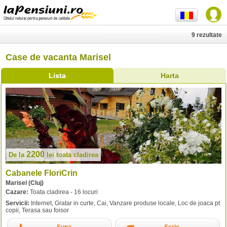
9 rezultate
Case de vacanta Marisel
Lista
Harta
2200
De la
lei
toata cladirea
Cabanele FloriCrin
Marisel (Cluj)
Cazare:
Toata cladirea - 16 locuri
Servicii:
Internet, Gratar in curte, Cai, Vanzare produse locale, Loc de joaca pt
copii, Terasa sau foisor