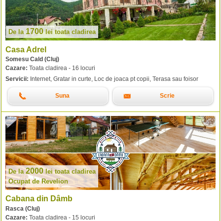
1700
De la
lei
toata cladirea
Casa Adrel
Somesu Cald (Cluj)
Cazare:
Toata cladirea - 16 locuri
Servicii:
Internet, Gratar in curte, Loc de joaca pt copii, Terasa sau foisor
Suna
Scrie
2000
De la
lei
toata cladirea
Ocupat de Revelion
Cabana din Dâmb
Rasca (Cluj)
Cazare:
Toata cladirea - 15 locuri