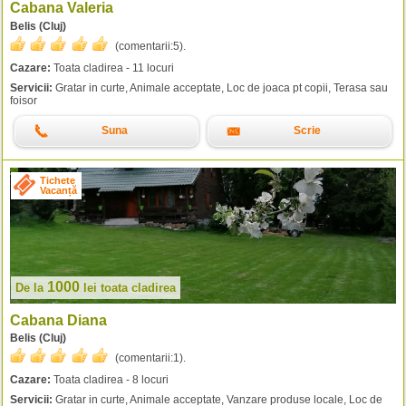
Cabana Valeria
Belis (Cluj)
(comentarii:
5
).
Cazare:
Toata cladirea - 11 locuri
Servicii:
Gratar in curte, Animale acceptate, Loc de joaca pt copii, Terasa sau
foisor
Suna
Scrie
Tichete
Vacanță
1000
De la
lei
toata cladirea
Cabana Diana
Belis (Cluj)
(comentarii:
1
).
Cazare:
Toata cladirea - 8 locuri
Servicii:
Gratar in curte, Animale acceptate, Vanzare produse locale, Loc de