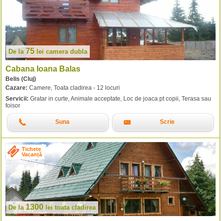
75
De la
lei
camera dubla
Cabana Ioana Balas
Belis (Cluj)
Cazare:
Camere, Toata cladirea - 12 locuri
Servicii:
Gratar in curte, Animale acceptate, Loc de joaca pt copii, Terasa sau
foisor
Suna
Scrie
Tichete
Vacanță
1300
De la
lei
toata cladirea