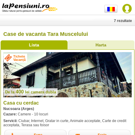
7 rezultate
Case de vacanta Tara Muscelului
Lista
Harta
Tichete
Vacanță
400
De la
lei
camera dubla
Casa cu cerdac
Nucsoara (Arges)
Cazare:
Camere - 10 locuri
Servicii:
Ciubar, Internet, Gratar in curte, Animale acceptate, Carte de credit
acceptata, Terasa sau foisor