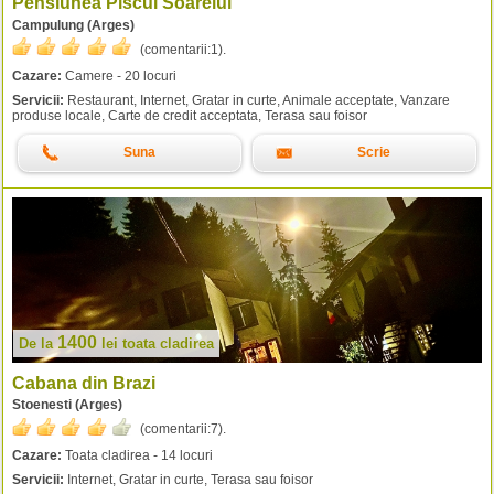
Pensiunea Piscul Soarelui
Campulung (Arges)
(comentarii:
1
).
Cazare:
Camere - 20 locuri
Servicii:
Restaurant, Internet, Gratar in curte, Animale acceptate, Vanzare
produse locale, Carte de credit acceptata, Terasa sau foisor
Suna
Scrie
1400
De la
lei
toata cladirea
Cabana din Brazi
Stoenesti (Arges)
(comentarii:
7
).
Cazare:
Toata cladirea - 14 locuri
Servicii:
Internet, Gratar in curte, Terasa sau foisor