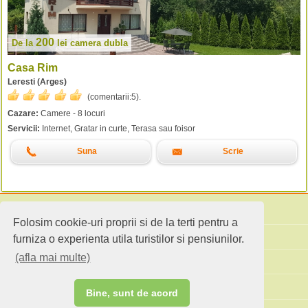
200
De la
lei
camera dubla
Casa Rim
Leresti (Arges)
(comentarii:
5
).
Cazare:
Camere - 8 locuri
Servicii:
Internet, Gratar in curte, Terasa sau foisor
Suna
Scrie
Folosim cookie-uri proprii si de la terti pentru a
Cauta pensiuni
furniza o experienta utila turistilor si pensiunilor.
(afla mai multe)
Idei de calatorie
Site standard
Bine, sunt de acord