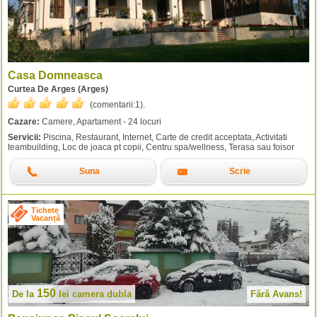
Casa Domneasca
Curtea De Arges (Arges)
(comentarii:
1
).
Cazare:
Camere, Apartament - 24 locuri
Servicii:
Piscina, Restaurant, Internet, Carte de credit acceptata, Activitati
teambuilding, Loc de joaca pt copii, Centru spa/wellness, Terasa sau foisor
Suna
Scrie
Tichete
Vacanță
150
De la
lei
camera dubla
Fără Avans!