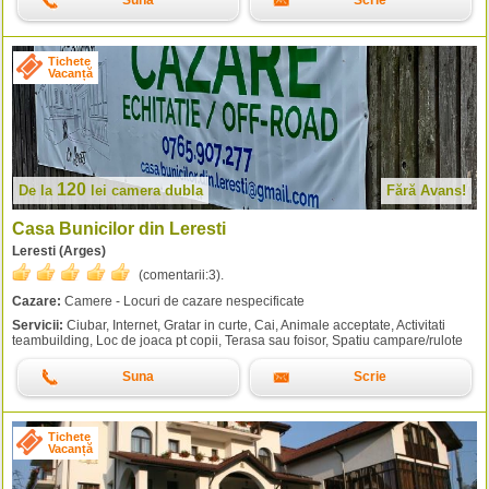
Suna
Scrie
Tichete
Vacanță
120
De la
lei
camera dubla
Fără Avans!
Casa Bunicilor din Leresti
Leresti (Arges)
(comentarii:
3
).
Cazare:
Camere - Locuri de cazare nespecificate
Servicii:
Ciubar, Internet, Gratar in curte, Cai, Animale acceptate, Activitati
teambuilding, Loc de joaca pt copii, Terasa sau foisor, Spatiu campare/rulote
Suna
Scrie
Tichete
Vacanță