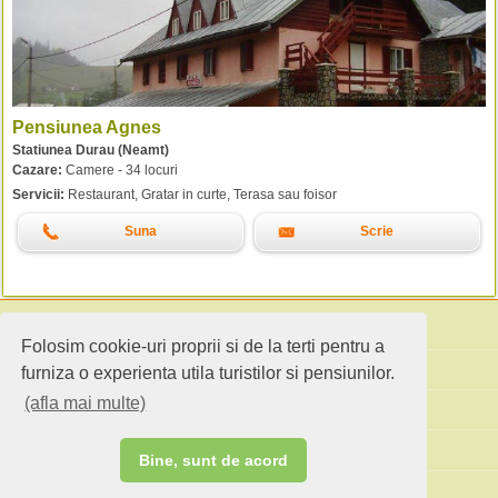
Pensiunea Agnes
Statiunea Durau (Neamt)
Cazare:
Camere - 34 locuri
Servicii:
Restaurant, Gratar in curte, Terasa sau foisor
Suna
Scrie
Folosim cookie-uri proprii si de la terti pentru a
Cauta pensiuni
furniza o experienta utila turistilor si pensiunilor.
(afla mai multe)
Idei de calatorie
Site standard
Bine, sunt de acord
Ai o pensiune sau faci agroturism?