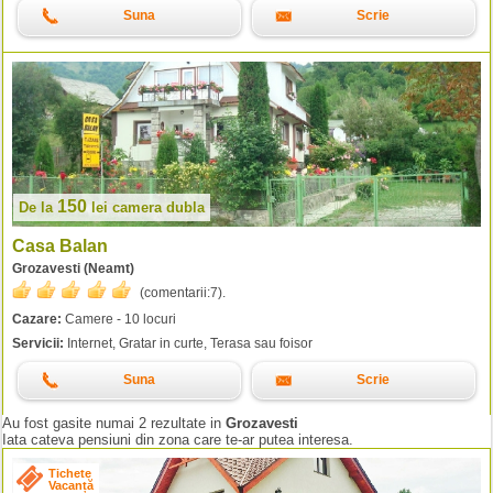
Suna
Scrie
150
De la
lei
camera dubla
Casa Balan
Grozavesti (Neamt)
(comentarii:
7
).
Cazare:
Camere - 10 locuri
Servicii:
Internet, Gratar in curte, Terasa sau foisor
Suna
Scrie
Au fost gasite numai 2 rezultate in
Grozavesti
Iata cateva pensiuni din zona care te-ar putea interesa.
Tichete
Vacanță