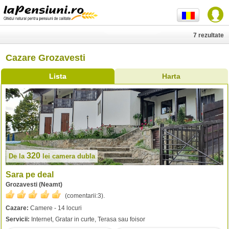
7 rezultate
Cazare Grozavesti
Lista
Harta
320
De la
lei
camera dubla
Sara pe deal
Grozavesti (Neamt)
(comentarii:
3
).
Cazare:
Camere - 14 locuri
Servicii:
Internet, Gratar in curte, Terasa sau foisor