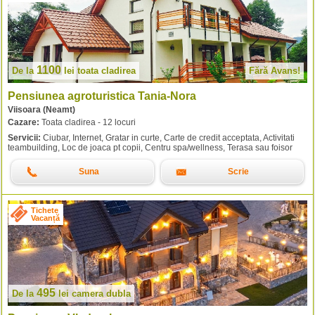
1100
De la
lei
toata cladirea
Fără Avans!
Pensiunea agroturistica Tania-Nora
Viisoara (Neamt)
Cazare:
Toata cladirea - 12 locuri
Servicii:
Ciubar, Internet, Gratar in curte, Carte de credit acceptata, Activitati
teambuilding, Loc de joaca pt copii, Centru spa/wellness, Terasa sau foisor
Suna
Scrie
Tichete
Vacanță
495
De la
lei
camera dubla