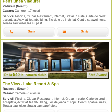
Pensiunea Vladurel
Vadurele (Neamt)
Cazare:
Camere - 17 locuri
Servicii:
Piscina, Ciubar, Restaurant, Internet, Gratar in curte, Carte de credit
acceptata, Activitati teambuilding, Biciclete de inchiriat, Centru spa/wellness,
Terasa sau foisor, Iaz cu pesti
Suna
Scrie
540
De la
lei
camera dubla
Fără Avans!
The View - Lake Resort & Spa
Ruginesti (Neamt)
Cazare:
Camere - 14 locuri
Servicii:
Piscina, Ciubar, Restaurant, Internet, Gratar in curte, Carte de credit
acceptata, Activitati teambuilding, Loc de joaca pt copii, Centru spa/wellness,
Terasa sau foisor, Spatiu campare/rulote