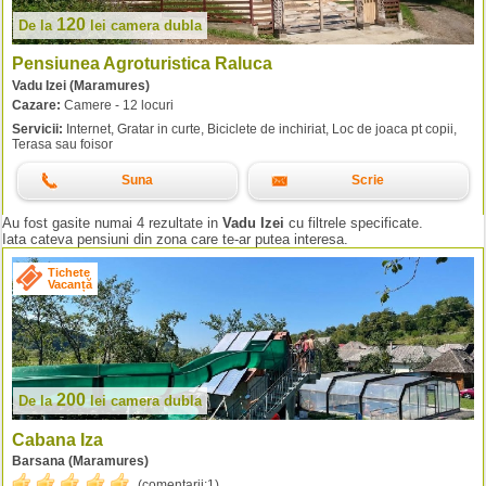
120
De la
lei
camera dubla
Pensiunea Agroturistica Raluca
Vadu Izei (Maramures)
Cazare:
Camere - 12 locuri
Servicii:
Internet, Gratar in curte, Biciclete de inchiriat, Loc de joaca pt copii,
Terasa sau foisor
Suna
Scrie
Au fost gasite numai 4 rezultate in
Vadu Izei
cu filtrele specificate.
Iata cateva pensiuni din zona care te-ar putea interesa.
Tichete
Vacanță
200
De la
lei
camera dubla
Cabana Iza
Barsana (Maramures)
(comentarii:
1
).