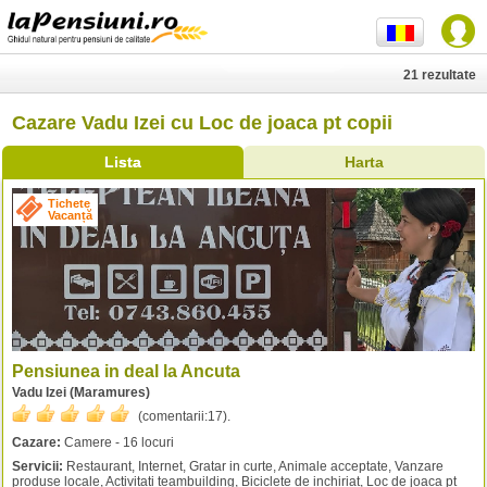
21 rezultate
Cazare Vadu Izei cu Loc de joaca pt copii
Lista
Harta
Tichete
Vacanță
Pensiunea in deal la Ancuta
Vadu Izei (Maramures)
(comentarii:
17
).
Cazare:
Camere - 16 locuri
Servicii:
Restaurant, Internet, Gratar in curte, Animale acceptate, Vanzare
produse locale, Activitati teambuilding, Biciclete de inchiriat, Loc de joaca pt