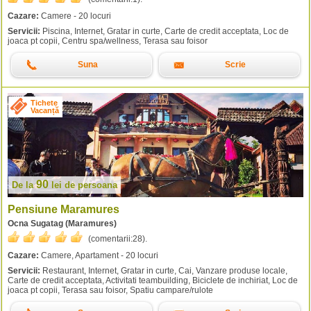
Cazare:
Camere - 20 locuri
Servicii:
Piscina, Internet, Gratar in curte, Carte de credit acceptata, Loc de
joaca pt copii, Centru spa/wellness, Terasa sau foisor
Suna
Scrie
Tichete
Vacanță
90
De la
lei
de persoana
Pensiune Maramures
Ocna Sugatag (Maramures)
(comentarii:
28
).
Cazare:
Camere, Apartament - 20 locuri
Servicii:
Restaurant, Internet, Gratar in curte, Cai, Vanzare produse locale,
Carte de credit acceptata, Activitati teambuilding, Biciclete de inchiriat, Loc de
joaca pt copii, Terasa sau foisor, Spatiu campare/rulote