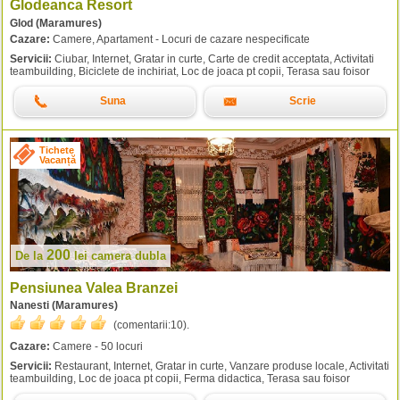
Glodeanca Resort
Glod (Maramures)
Cazare:
Camere, Apartament - Locuri de cazare nespecificate
Servicii:
Ciubar, Internet, Gratar in curte, Carte de credit acceptata, Activitati
teambuilding, Biciclete de inchiriat, Loc de joaca pt copii, Terasa sau foisor
Suna
Scrie
Tichete
Vacanță
200
De la
lei
camera dubla
Pensiunea Valea Branzei
Nanesti (Maramures)
(comentarii:
10
).
Cazare:
Camere - 50 locuri
Servicii:
Restaurant, Internet, Gratar in curte, Vanzare produse locale, Activitati
teambuilding, Loc de joaca pt copii, Ferma didactica, Terasa sau foisor