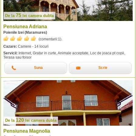
75
De la
lei
camera dubla
Pensiunea Adriana
Poienile Izei (Maramures)
(comentarii:
1
).
Cazare:
Camere - 14 locuri
Servicii:
Internet, Gratar in curte, Animale acceptate, Loc de joaca pt copii,
Terasa sau foisor
Suna
Scrie
120
De la
lei
camera dubla
Pensiunea Magnolia