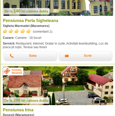
140
De la
lei
camera dubla
Pensiunea Perla Sigheteana
Sighetu Marmatiei (Maramures)
(comentarii:
1
).
Cazare:
Camere - 16 locuri
Servicii:
Restaurant, Internet, Gratar in curte, Activitati teambuilding, Loc de
joaca pt copii, Terasa sau foisor
Suna
Scrie
Tichete
Vacanță
200
De la
lei
camera dubla
Pensiunea Irina
Desesti (Maramures)