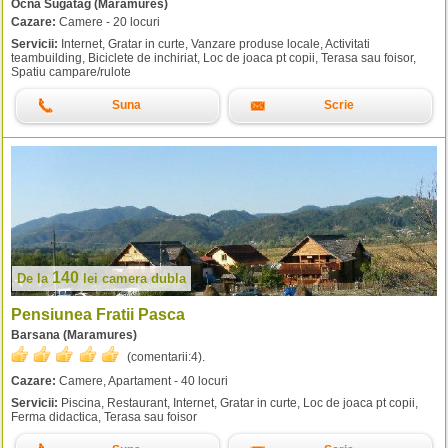
Ocna Sugatag (Maramures)
Cazare:
Camere - 20 locuri
Servicii:
Internet, Gratar in curte, Vanzare produse locale, Activitati
teambuilding, Biciclete de inchiriat, Loc de joaca pt copii, Terasa sau foisor,
Spatiu campare/rulote
Suna
Scrie
140
De la
lei
camera dubla
Pensiunea Fratii Pasca
Barsana (Maramures)
(comentarii:
4
).
Cazare:
Camere, Apartament - 40 locuri
Servicii:
Piscina, Restaurant, Internet, Gratar in curte, Loc de joaca pt copii,
Ferma didactica, Terasa sau foisor