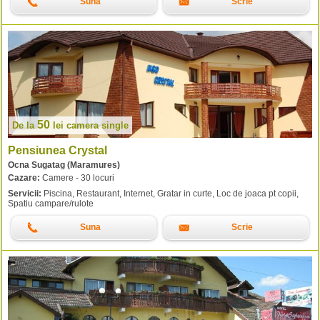
Suna
Scrie
50
De la
lei
camera single
Pensiunea Crystal
Ocna Sugatag (Maramures)
Cazare:
Camere - 30 locuri
Servicii:
Piscina, Restaurant, Internet, Gratar in curte, Loc de joaca pt copii,
Spatiu campare/rulote
Suna
Scrie