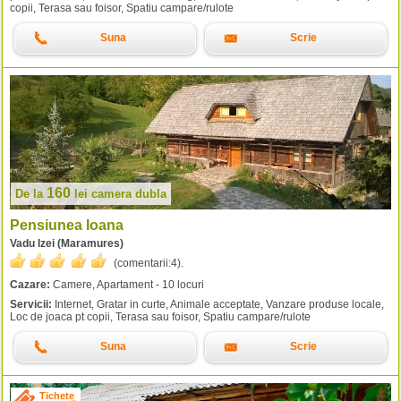
copii, Terasa sau foisor, Spatiu campare/rulote
Suna
Scrie
160
De la
lei
camera dubla
Pensiunea Ioana
Vadu Izei (Maramures)
(comentarii:
4
).
Cazare:
Camere, Apartament - 10 locuri
Servicii:
Internet, Gratar in curte, Animale acceptate, Vanzare produse locale,
Loc de joaca pt copii, Terasa sau foisor, Spatiu campare/rulote
Suna
Scrie
Tichete