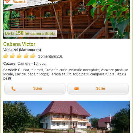
Vacanță
150
De la
lei
camera dubla
Cabana Victor
Vadu Izei (Maramures)
(comentarii:
20
).
Cazare:
Camere - 16 locuri
Servicii:
Ciubar, Internet, Gratar in curte, Animale acceptate, Vanzare produse
locale, Loc de joaca pt copii, Terasa sau foisor, Spatiu campare/rulote, Iaz cu
pesti
Suna
Scrie