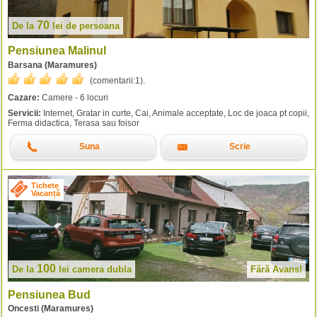
70
De la
lei
de persoana
Pensiunea Malinul
Barsana (Maramures)
(comentarii:
1
).
Cazare:
Camere - 6 locuri
Servicii:
Internet, Gratar in curte, Cai, Animale acceptate, Loc de joaca pt copii,
Ferma didactica, Terasa sau foisor
Suna
Scrie
Tichete
Vacanță
100
De la
lei
camera dubla
Fără Avans!
Pensiunea Bud
Oncesti (Maramures)