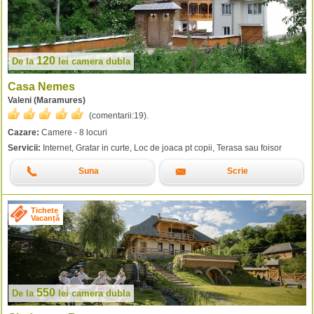
120
De la
lei
camera dubla
Casa Nemes
Valeni (Maramures)
(comentarii:
19
).
Cazare:
Camere - 8 locuri
Servicii:
Internet, Gratar in curte, Loc de joaca pt copii, Terasa sau foisor
Suna
Scrie
Tichete
Vacanță
550
De la
lei
camera dubla