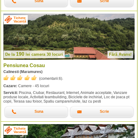
Suna
Scrie
Tichete
Vacanță
190
De la
lei
camera 30 locuri
Fără Avans!
Pensiunea Cosau
Calinesti (Maramures)
(comentarii:
6
).
Cazare:
Camere - 45 locuri
Servicii:
Piscina, Ciubar, Restaurant, Internet, Animale acceptate, Vanzare
produse locale, Activitati teambuilding, Biciclete de inchiriat, Loc de joaca pt
copii, Terasa sau foisor, Spatiu campare/rulote, Iaz cu pesti
Suna
Scrie
Tichete
Vacanță