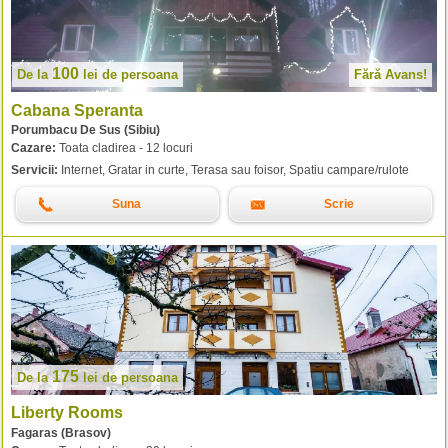
100
De la
lei
de persoana
Fără Avans!
Cabana Speranta
Porumbacu De Sus (Sibiu)
Cazare:
Toata cladirea - 12 locuri
Servicii:
Internet, Gratar in curte, Terasa sau foisor, Spatiu campare/rulote
Suna
Scrie
175
De la
lei
de persoana
Liberty Rooms
Fagaras (Brasov)