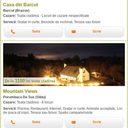
Casa din Barcut
Barcut (Brasov)
Cazare:
Toata cladirea - Locuri de cazare nespecificate
Servicii:
Gratar in curte, Biciclete de inchiriat, Terasa sau foisor
Suna
Scrie
1100
De la
lei
toata cladirea
Mountain Views
Porumbacu De Sus (Sibiu)
Cazare:
Toata cladirea - 8 locuri
Servicii:
Piscina, Restaurant, Internet, Gratar in curte, Animale acceptate, Loc
de joaca pt copii, Terasa sau foisor, Spatiu campare/rulote
Suna
Scrie