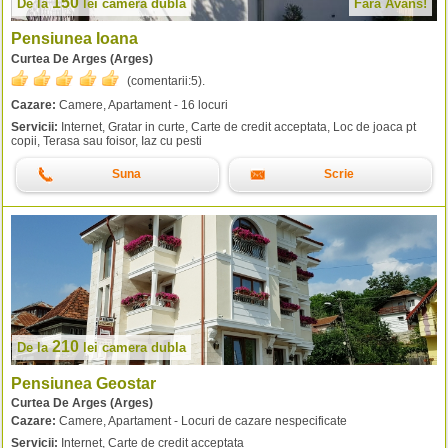
150
De la
lei
camera dubla
Fără Avans!
Pensiunea Ioana
Curtea De Arges (Arges)
(comentarii:
5
).
Cazare:
Camere, Apartament - 16 locuri
Servicii:
Internet, Gratar in curte, Carte de credit acceptata, Loc de joaca pt
copii, Terasa sau foisor, Iaz cu pesti
Suna
Scrie
210
De la
lei
camera dubla
Pensiunea Geostar
Curtea De Arges (Arges)
Cazare:
Camere, Apartament - Locuri de cazare nespecificate
Servicii:
Internet, Carte de credit acceptata