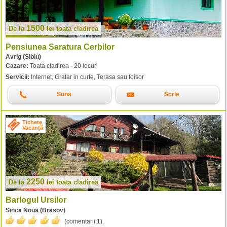
1500
De la
lei
toata cladirea
Pensiunea Saratura Cerbilor
Avrig (Sibiu)
Cazare:
Toata cladirea - 20 locuri
Servicii:
Internet, Gratar in curte, Terasa sau foisor
Suna
Scrie
Tichete
Vacanță
2250
De la
lei
toata cladirea
Barlogul Ursilor
Sinca Noua (Brasov)
(comentarii:
1
).