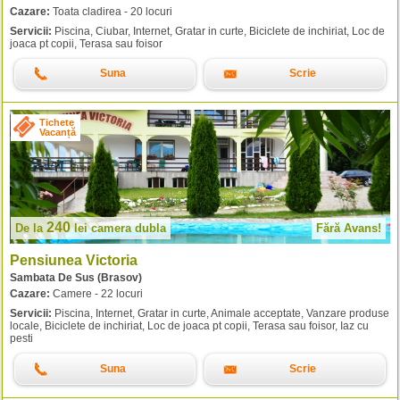
Cazare:
Toata cladirea - 20 locuri
Servicii:
Piscina, Ciubar, Internet, Gratar in curte, Biciclete de inchiriat, Loc de
joaca pt copii, Terasa sau foisor
Suna
Scrie
Tichete
Vacanță
240
De la
lei
camera dubla
Fără Avans!
Pensiunea Victoria
Sambata De Sus (Brasov)
Cazare:
Camere - 22 locuri
Servicii:
Piscina, Internet, Gratar in curte, Animale acceptate, Vanzare produse
locale, Biciclete de inchiriat, Loc de joaca pt copii, Terasa sau foisor, Iaz cu
pesti
Suna
Scrie