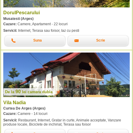
DorulPescarului
Musatesti (Arges)
Cazare:
Camere, Apartament - 22 locuri
Servicii:
Internet, Terasa sau foisor, Iaz cu pesti
Suna
Scrie
90
De la
lei
camera dubla
Vila Nadia
Curtea De Arges (Arges)
Cazare:
Camere - 14 locuri
Servicii:
Restaurant, Internet, Gratar in curte, Animale acceptate, Vanzare
produse locale, Biciclete de inchiriat, Terasa sau foisor