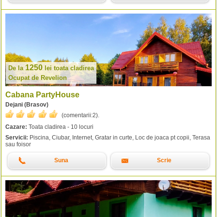
1250
De la
lei
toata cladirea
Ocupat de Revelion
Cabana PartyHouse
Dejani (Brasov)
(comentarii:
2
).
Cazare:
Toata cladirea - 10 locuri
Servicii:
Piscina, Ciubar, Internet, Gratar in curte, Loc de joaca pt copii, Terasa
sau foisor
Suna
Scrie