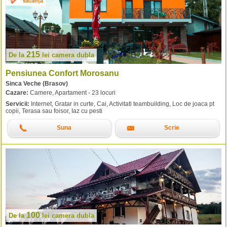
Vacanță
215
De la
lei
camera dubla
Pensiunea Confort Morosanu
Sinca Veche (Brasov)
Cazare:
Camere, Apartament - 23 locuri
Servicii:
Internet, Gratar in curte, Cai, Activitati teambuilding, Loc de joaca pt
copii, Terasa sau foisor, Iaz cu pesti
Suna
Scrie
100
De la
lei
camera dubla