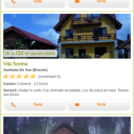
Suna
Scrie
110
De la
lei
camera dubla
Vila Sorina
Sambata De Sus (Brasov)
(comentarii:
5
).
Cazare:
Camere - 12 locuri
Servicii:
Gratar in curte, Cai, Animale acceptate, Loc de joaca pt copii, Terasa
sau foisor
Suna
Scrie