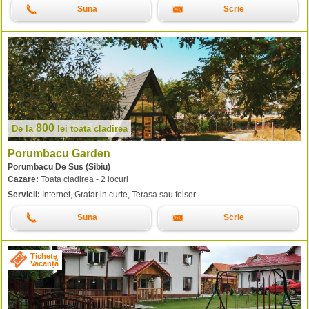
Suna
Scrie
800
De la
lei
toata cladirea
Porumbacu Garden
Porumbacu De Sus (Sibiu)
Cazare:
Toata cladirea - 2 locuri
Servicii:
Internet, Gratar in curte, Terasa sau foisor
Suna
Scrie
Tichete
Vacanță