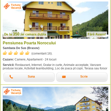
Tichete
Vacanță
350
De la
lei
camera dubla
Fără Avans!
Pensiunea Poarta Norocului
Sambata De Sus (Brasov)
(comentarii:
16
).
Cazare:
Camere, Apartament - 24 locuri
Servicii:
Restaurant, Internet, Gratar in curte, Animale acceptate, Vanzare
produse locale, Activitati teambuilding, Loc de joaca pt copii, Terasa sau foisor
Suna
Scrie
Tichete
Vacanță