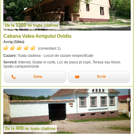
1300
De la
lei
toata cladirea
Cabana Valea Avrigului Ovidiu
Avrig (Sibiu)
(comentarii:
1
).
Cazare:
Toata cladirea - Locuri de cazare nespecificate
Servicii:
Internet, Gratar in curte, Loc de joaca pt copii, Terasa sau foisor,
Spatiu campare/rulote
Suna
Scrie
400
De la
lei
toata cladirea