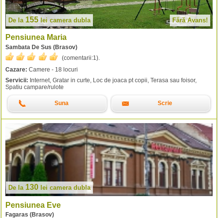
155
De la
lei
camera dubla
Fără Avans!
Pensiunea Maria
Sambata De Sus (Brasov)
(comentarii:
1
).
Cazare:
Camere - 18 locuri
Servicii:
Internet, Gratar in curte, Loc de joaca pt copii, Terasa sau foisor,
Spatiu campare/rulote
Suna
Scrie
130
De la
lei
camera dubla
Pensiunea Eve
Fagaras (Brasov)