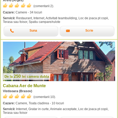
Arefu (Arges)
(comentarii:
2
).
Cazare:
Camere - 34 locuri
Servicii:
Restaurant, Internet, Activitati teambuilding, Loc de joaca pt copii,
Terasa sau foisor, Spatiu campare/rulote
Suna
Scrie
250
De la
lei
camera dubla
Cabana Aer de Munte
Vistisoara (Brasov)
(comentarii:
10
).
Cazare:
Camere, Toata cladirea - 10 locuri
Servicii:
Internet, Gratar in curte, Animale acceptate, Loc de joaca pt copii,
Terasa sau foisor