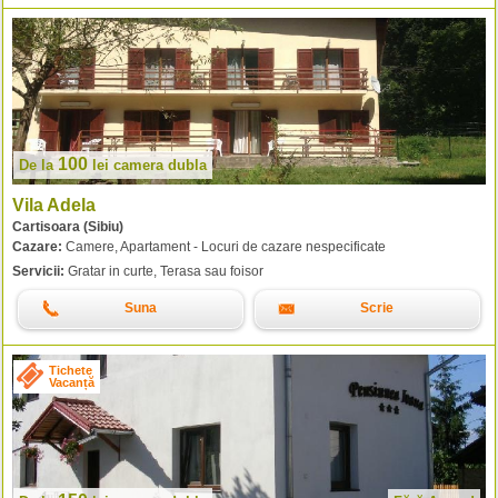
100
De la
lei
camera dubla
Vila Adela
Cartisoara (Sibiu)
Cazare:
Camere, Apartament - Locuri de cazare nespecificate
Servicii:
Gratar in curte, Terasa sau foisor
Suna
Scrie
Tichete
Vacanță