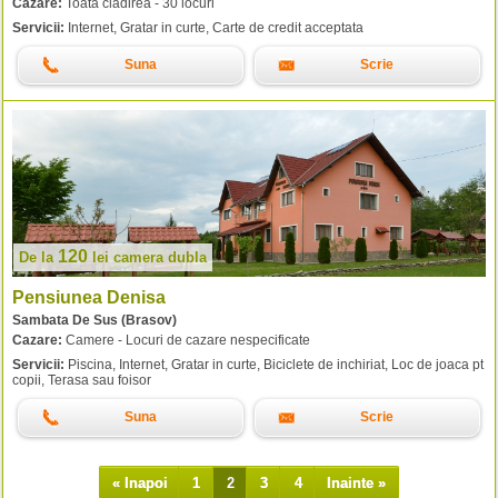
Cazare:
Toata cladirea - 30 locuri
Servicii:
Internet, Gratar in curte, Carte de credit acceptata
Suna
Scrie
120
De la
lei
camera dubla
Pensiunea Denisa
Sambata De Sus (Brasov)
Cazare:
Camere - Locuri de cazare nespecificate
Servicii:
Piscina, Internet, Gratar in curte, Biciclete de inchiriat, Loc de joaca pt
copii, Terasa sau foisor
Suna
Scrie
« Inapoi
1
2
3
4
Inainte »