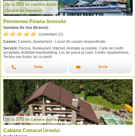
300
De la
lei
camera dubla
Ocupat de Revelion
Pensiunea Poiana Izvorului
Sambata De Sus (Brasov)
(comentarii:
11
).
Cazare:
Camere, Apartament - Locuri de cazare nespecificate
Servicii:
Piscina, Restaurant, Internet, Animale acceptate, Carte de credit
acceptata, Activitati teambuilding, Loc de joaca pt copii, Centru spa/wellness,
Terasa sau foisor, Iaz cu pesti
Suna
Scrie
370
De la
lei
camera dubla
Cabana Conacul Ursului