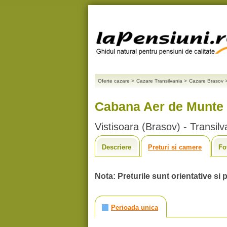
Oferte cazare
>
Cazare Transilvania
>
Cazare Brasov
Cabana Aer de Munte 
Vistisoara (Brasov) - Transilv
Descriere
Preturi si camere
Fo
Nota: Preturile sunt orientative si p
Perioada unica