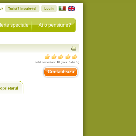
ok
Turist? Inscrie-te!
Login
ferte speciale
Ai o pensiune?
total comentarii:
10
(nota
5
din
5
)
Contacteaza
oprietarul