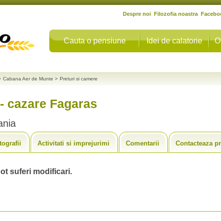
Despre noi
Filozofia noastra
Facebo
Cauta o pensiune
Idei de calatorie
O
>
Cabana Aer de Munte
>
Preturi si camere
- cazare Fagaras
ania
tografii
Activitati si imprejurimi
Comentarii
Contacteaza pr
ot suferi modificari.