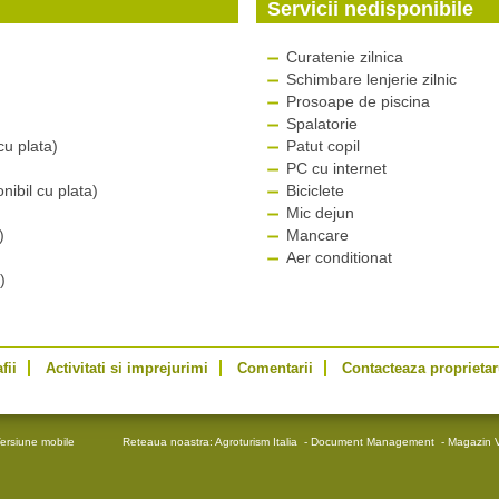
Servicii nedisponibile
Curatenie zilnica
Schimbare lenjerie zilnic
Prosoape de piscina
Spalatorie
u plata)
Patut copil
PC cu internet
ibil cu plata)
Biciclete
Mic dejun
)
Mancare
Aer conditionat
)
fii
Activitati si imprejurimi
Comentarii
Contacteaza proprietar
ersiune mobile
Reteaua noastra:
Agroturism Italia
-
Document Management
-
Magazin V