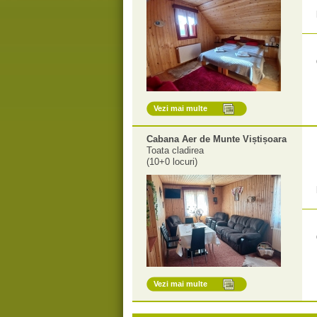
Vezi mai multe
Cabana Aer de Munte Viștișoara
Toata cladirea
(10+0 locuri)
Vezi mai multe