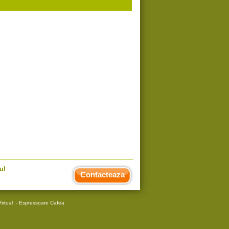
ul
Contacteaza
irtual
-
Espressoare Cafea