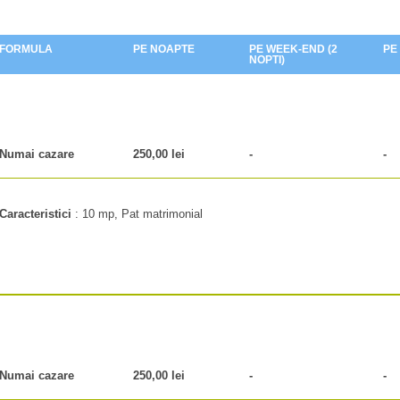
FORMULA
PE NOAPTE
PE WEEK-END (2
PE
NOPTI)
Numai cazare
250,00 lei
-
-
Caracteristici
:
10 mp, Pat matrimonial
Numai cazare
250,00 lei
-
-