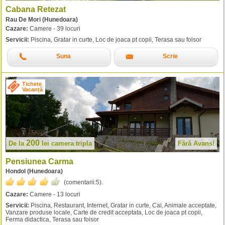
Cabana Retezat
Rau De Mori (Hunedoara)
Cazare:
Camere - 39 locuri
Servicii:
Piscina, Gratar in curte, Loc de joaca pt copii, Terasa sau foisor
Suna
Scrie
Tichete
Vacanță
200
De la
lei
camera tripla
Fără Avans!
Pensiunea Carma
Hondol (Hunedoara)
(comentarii:
5
).
Cazare:
Camere - 13 locuri
Servicii:
Piscina, Restaurant, Internet, Gratar in curte, Cai, Animale acceptate,
Vanzare produse locale, Carte de credit acceptata, Loc de joaca pt copii,
Ferma didactica, Terasa sau foisor