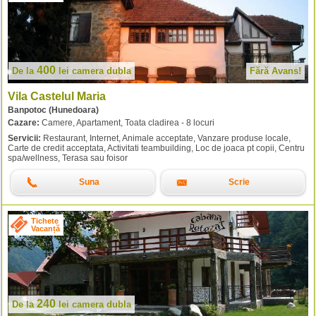
400
De la
lei
camera dubla
Fără Avans!
Vila Castelul Maria
Banpotoc (Hunedoara)
Cazare:
Camere, Apartament, Toata cladirea - 8 locuri
Servicii:
Restaurant, Internet, Animale acceptate, Vanzare produse locale,
Carte de credit acceptata, Activitati teambuilding, Loc de joaca pt copii, Centru
spa/wellness, Terasa sau foisor
Suna
Scrie
Tichete
Vacanță
240
De la
lei
camera dubla