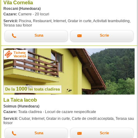
Vila Cornelia
Roscani (Hunedoara)
Cazare:
Camere - 20 locuri
Servicii:
Piscina, Restaurant, Internet, Gratar in curte, Activitati teambuilding,
Terasa sau foisor
Suna
Scrie
Tichete
Vacanță
1000
De la
lei
toata cladirea
La Taica Iacob
Soimus (Hunedoara)
Cazare:
Toata cladirea - Locuri de cazare nespecificate
Servicii:
Ciubar, Internet, Gratar in curte, Carte de credit acceptata, Terasa sau
foisor
Suna
Scrie