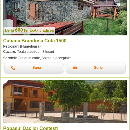
600
De la
lei
toata cladirea
Cabana Brandusa Cota 1500
Petrosani (Hunedoara)
Cazare:
Toata cladirea - 8 locuri
Servicii:
Gratar in curte, Animale acceptate
Suna
Scrie
Popasul Dacilor Costesti