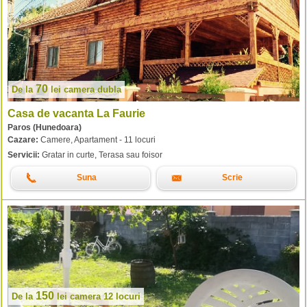
70
De la
lei
camera dubla
Casa de vacanta La Faurie
Paros (Hunedoara)
Cazare:
Camere, Apartament - 11 locuri
Servicii:
Gratar in curte, Terasa sau foisor
Suna
Scrie
150
De la
lei
camera 12 locuri