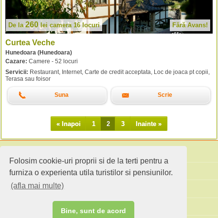
260
De la
lei
camera 16 locuri
Fără Avans!
Curtea Veche
Hunedoara (Hunedoara)
Cazare:
Camere - 52 locuri
Servicii:
Restaurant, Internet, Carte de credit acceptata, Loc de joaca pt copii,
Terasa sau foisor
Suna
Scrie
« Inapoi
1
2
3
Inainte »
Folosim cookie-uri proprii si de la terti pentru a
Cauta pensiuni
furniza o experienta utila turistilor si pensiunilor.
(afla mai multe)
Idei de calatorie
Site standard
Bine, sunt de acord