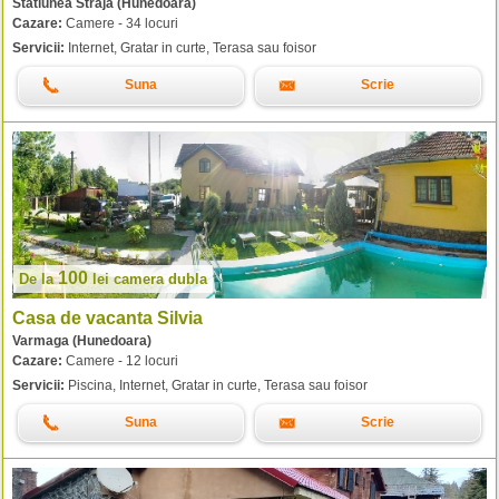
Statiunea Straja (Hunedoara)
Cazare:
Camere - 34 locuri
Servicii:
Internet, Gratar in curte, Terasa sau foisor
Suna
Scrie
100
De la
lei
camera dubla
Casa de vacanta Silvia
Varmaga (Hunedoara)
Cazare:
Camere - 12 locuri
Servicii:
Piscina, Internet, Gratar in curte, Terasa sau foisor
Suna
Scrie