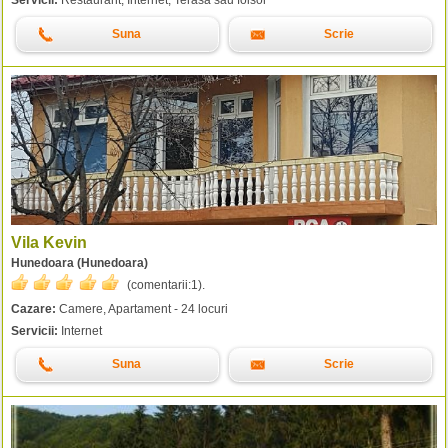
Servicii:
Restaurant, Internet, Terasa sau foisor
Suna
Scrie
Vila Kevin
Hunedoara (Hunedoara)
(comentarii:
1
).
Cazare:
Camere, Apartament - 24 locuri
Servicii:
Internet
Suna
Scrie