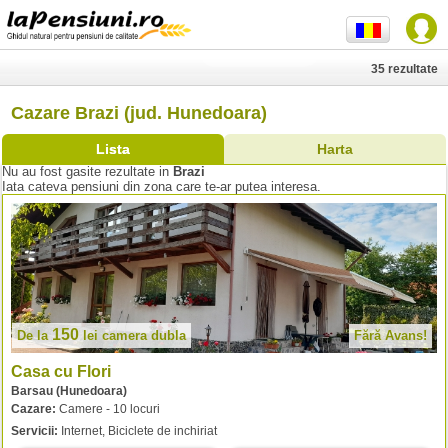
35 rezultate
Cazare Brazi (jud. Hunedoara)
Lista
Harta
Nu au fost gasite rezultate in
Brazi
Iata cateva pensiuni din zona care te-ar putea interesa.
150
De la
lei
camera dubla
Fără Avans!
Casa cu Flori
Barsau (Hunedoara)
Cazare:
Camere - 10 locuri
Servicii:
Internet, Biciclete de inchiriat