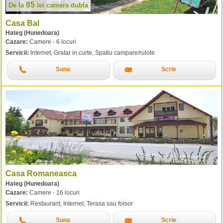
85
De la
lei
camera dubla
Casa Bal
Hateg (Hunedoara)
Cazare:
Camere - 6 locuri
Servicii:
Internet, Gratar in curte, Spatiu campare/rulote
Suna
Scrie
Casa Romaneasca
Hateg (Hunedoara)
Cazare:
Camere - 16 locuri
Servicii:
Restaurant, Internet, Terasa sau foisor
Suna
Scrie