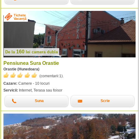
Tichete
Vacanță
160
De la
lei
camera dubla
Pensiunea Sura Orastie
Orastie (Hunedoara)
(comentarii:
1
).
Cazare:
Camere - 10 locuri
Servicii:
Internet, Terasa sau foisor
Suna
Scrie