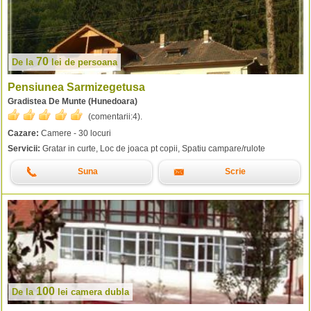
70
De la
lei
de persoana
Pensiunea Sarmizegetusa
Gradistea De Munte (Hunedoara)
(comentarii:
4
).
Cazare:
Camere - 30 locuri
Servicii:
Gratar in curte, Loc de joaca pt copii, Spatiu campare/rulote
Suna
Scrie
100
De la
lei
camera dubla