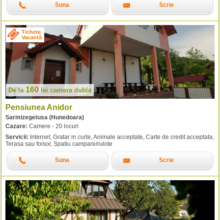
Suna
Scrie
Tichete
Vacanță
160
De la
lei
camera dubla
Pensiunea Anidor
Sarmizegetusa (Hunedoara)
Cazare:
Camere - 20 locuri
Servicii:
Internet, Gratar in curte, Animale acceptate, Carte de credit acceptata,
Terasa sau foisor, Spatiu campare/rulote
Suna
Scrie