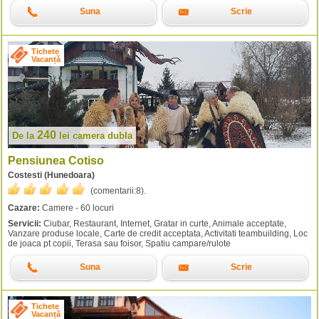
Suna
Scrie
Tichete
Vacanță
240
De la
lei
camera dubla
Pensiunea Cotiso
Costesti (Hunedoara)
(comentarii:
8
).
Cazare:
Camere - 60 locuri
Servicii:
Ciubar, Restaurant, Internet, Gratar in curte, Animale acceptate,
Vanzare produse locale, Carte de credit acceptata, Activitati teambuilding, Loc
de joaca pt copii, Terasa sau foisor, Spatiu campare/rulote
Suna
Scrie
Tichete
Vacanță