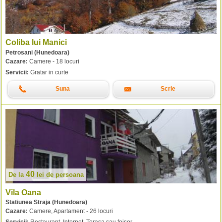
Coliba lui Manici
Petrosani (Hunedoara)
Cazare:
Camere - 18 locuri
Servicii:
Gratar in curte
Suna
Scrie
40
De la
lei
de persoana
Vila Oana
Statiunea Straja (Hunedoara)
Cazare:
Camere, Apartament - 26 locuri