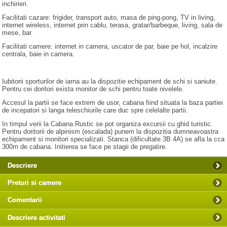
inchirieri.
Facilitati cazare: frigider, transport auto, masa de ping-pong, TV in living,
internet wireless, internet prin cablu, terasa, gratar/barbeque, living, sala de
mese, bar.
Facilitati camere: internet in camera, uscator de par, baie pe hol, incalzire
centrala, baie in camera.
Iubitorii sporturilor de iarna au la dispozitie echipament de schi si saniute.
Pentru cei doritori exista monitor de schi pentru toate nivelele.
Accesul la partii se face extrem de usor, cabana fiind situata la baza partiei
de incepatori si langa teleschiurile care duc spre celelalte partii.
In timpul verii la Cabana Rustic se pot organiza excursii cu ghid turistic.
Pentru doritorii de alpinism (escalada) punem la dispozitia dumneavoastra
echipament si monitori specializati. Stanca (dificultate 3B 4A) se afla la cca
300m de cabana. Initierea se face pe stagii de pregatire.
Descriere
Preturi si camere
Comentarii
Descriere activitati