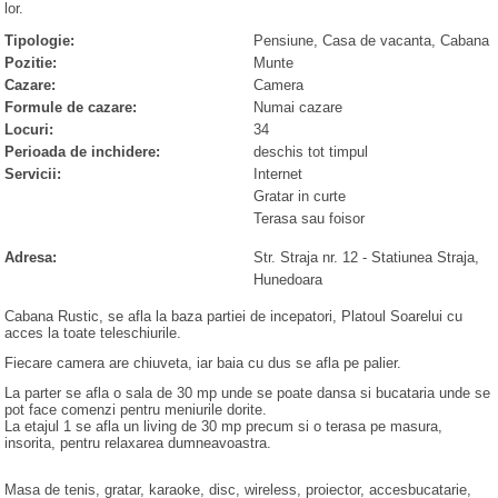
lor.
Tipologie:
Pensiune, Casa de vacanta, Cabana
Pozitie:
Munte
Cazare:
Camera
Formule de cazare:
Numai cazare
Locuri:
34
Perioada de inchidere:
deschis tot timpul
Servicii:
Internet
Gratar in curte
Terasa sau foisor
Adresa:
Str. Straja nr. 12
-
Statiunea Straja
,
Hunedoara
Cabana Rustic, se afla la baza partiei de incepatori, Platoul Soarelui cu
acces la toate teleschiurile.
Fiecare camera are chiuveta, iar baia cu dus se afla pe palier.
La parter se afla o sala de 30 mp unde se poate dansa si bucataria unde se
pot face comenzi pentru meniurile dorite.
La etajul 1 se afla un living de 30 mp precum si o terasa pe masura,
insorita, pentru relaxarea dumneavoastra.
Masa de tenis, gratar, karaoke, disc, wireless, proiector, accesbucatarie,