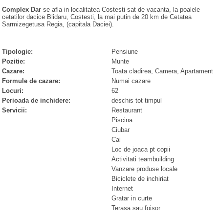
Complex Dar
se afla in localitatea Costesti sat de vacanta, la poalele
cetatilor dacice Blidaru, Costesti, la mai putin de 20 km de Cetatea
Sarmizegetusa Regia, (capitala Daciei).
Tipologie:
Pensiune
Pozitie:
Munte
Cazare:
Toata cladirea, Camera, Apartament
Formule de cazare:
Numai cazare
Locuri:
62
Perioada de inchidere:
deschis tot timpul
Servicii:
Restaurant
Piscina
Ciubar
Cai
Loc de joaca pt copii
Activitati teambuilding
Vanzare produse locale
Biciclete de inchiriat
Internet
Gratar in curte
Terasa sau foisor