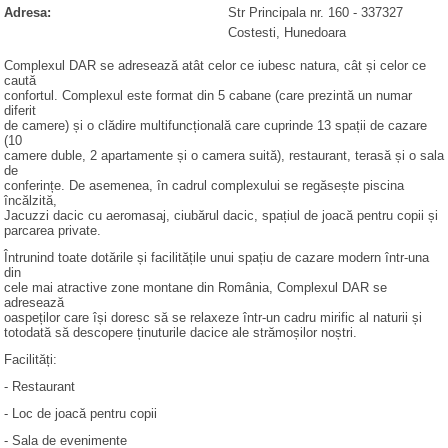
Adresa:
Str Principala nr. 160
-
337327
Costesti
, Hunedoara
Complexul DAR se adresează atât celor ce iubesc natura, cât și celor ce
caută
confortul. Complexul este format din 5 cabane (care prezintă un numar
diferit
de camere) și o clădire multifuncțională care cuprinde 13 spații de cazare
(10
camere duble, 2 apartamente și o camera suită), restaurant, terasă și o sala
de
conferințe. De asemenea, în cadrul complexului se regăsește piscina
încălzită,
Jacuzzi dacic cu aeromasaj, ciubărul dacic, spațiul de joacă pentru copii și
parcarea private.
Întrunind toate dotările și facilitățile unui spațiu de cazare modern într-una
din
cele mai atractive zone montane din România, Complexul DAR se
adresează
oaspeților care își doresc să se relaxeze într-un cadru mirific al naturii și
totodată să descopere ținuturile dacice ale strămoșilor noștri.
Facilități:
- Restaurant
- Loc de joacă pentru copii
- Sala de evenimente