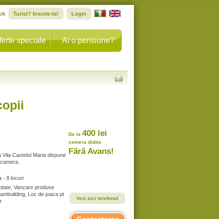
ok
Turist? Inscrie-te!
Login
ferte speciale
Ai o pensiune?
opii
400 lei
De la
camera dubla
Fără Avans!
la Vila Castelul Maria dispune
o camera.
- 8 locuri
ptate, Vanzare produse
teambuilding, Loc de joaca pt
Vezi aici telefonul
r