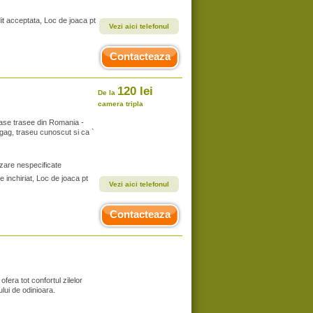
it acceptata, Loc de joaca pt
Vezi aici telefonul
Contacteaza
120 lei
De la
camera tripla
oase trasee din Romania -
gag, traseu cunoscut si ca `
zare nespecificate
e inchiriat, Loc de joaca pt
Vezi aici telefonul
Contacteaza
era tot confortul zilelor
lui de odinioara.