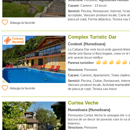
Structura:
Pensiune,
Agroturism Hondol
Cazare:
Camere - 13 locuri
Servicii:
Piscina, Restaurant, Internet, Grata
acceptate, Vanzare produse locale, Carte de
joaca pt copii, Ferma didactica, Terasa sau 
Adauga la favorite
Complex Turistic Dar
Tichete
Vacanță
Costesti (Hunedoara)
La Cabana Dar este locul unde gasesti liniste
oferite prin fauna si flora bogata, ceea ce t
prin aceste locuri mirifice
Parerea turistilor:
Structura:
Pensiune
Cazare:
Camere, Apartament, Toata cladirea 
Servicii:
Piscina, Ciubar, Restaurant, Interne
Vanzare produse locale, Activitati teambuildin
Adauga la favorite
de joaca pt copii, Terasa sau foisor
Curtea Veche
Hunedoara (Hunedoara)
Pensiunea Curtea Veche te asteapta intr-o amb
bucura de un decor de poveste care te va d
boieresc.
Structura:
Pensiune