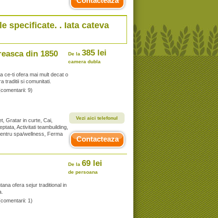
Contacteaza
le specificate. . Iata cateva
385 lei
reasca din 1850
De la
camera dubla
 ce-ti ofera mai mult decat o
traditii si comunitati.
(comentarii: 9)
Vezi aici telefonul
t, Gratar in curte, Cai,
tata, Activitati teambuilding,
, Centru spa/wellness, Ferma
Contacteaza
69 lei
De la
de persoana
a ofera sejur traditional in
a.
(comentarii: 1)