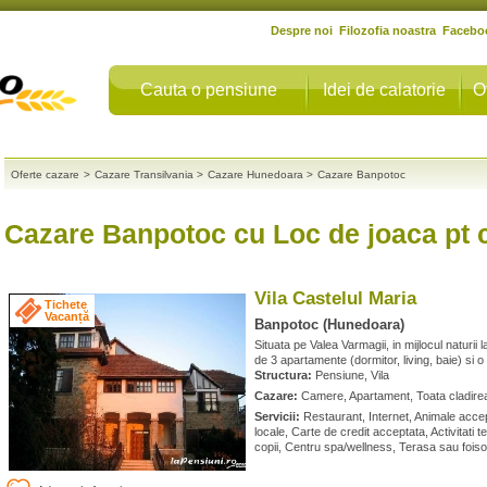
Despre noi
Filozofia noastra
Facebo
Cauta o pensiune
Idei de calatorie
O
Oferte cazare
>
Cazare Transilvania
>
Cazare Hunedoara
>
Cazare Banpotoc
Cazare Banpotoc cu Loc de joaca pt c
Vila Castelul Maria
Tichete
Vacanță
Banpotoc (Hunedoara)
Situata pe Valea Varmagii, in mijlocul naturii 
de 3 apartamente (dormitor, living, baie) si 
Structura:
Pensiune, Vila
Cazare:
Camere, Apartament, Toata cladirea 
Servicii:
Restaurant, Internet, Animale acce
locale, Carte de credit acceptata, Activitati 
copii, Centru spa/wellness, Terasa sau foiso