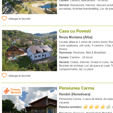
Cazare:
Camere, Apartament - 24 locuri
Servicii:
Restaurant, Internet, Vanzare produ
acceptata, Activitati teambuilding, Loc de joa
Adauga la favorite
Casa cu Povesti
Rosia Montana (Alba)
Locatie aflata la 1 minut de centru istoric Ro
curte spatioasa, stil rustic, 4 camere, 2 bai,
terasa.
Structura:
Pensiune, Bed & Breakfast
Cazare:
Camere - 16 locuri
Servicii:
Ciubar, Internet, Gratar in curte, V
Biciclete de inchiriat, Loc de joaca pt copii, 
campare/rulote, Iaz cu pesti
Adauga la favorite
Pensiunea Carma
Tichete
Vacanță
Hondol (Hunedoara)
Pensiunea Carma, o oaza de liniste. Accept
vacanta.
Parerea turistilor: