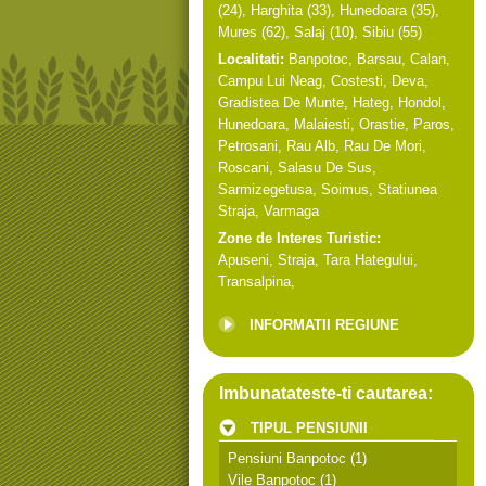
(24),
Harghita
(33),
Hunedoara
(35),
Mures
(62),
Salaj
(10),
Sibiu
(55)
Localitati:
Banpotoc
,
Barsau
,
Calan
,
Campu Lui Neag
,
Costesti
,
Deva
,
Gradistea De Munte
,
Hateg
,
Hondol
,
Hunedoara
,
Malaiesti
,
Orastie
,
Paros
,
Petrosani
,
Rau Alb
,
Rau De Mori
,
Roscani
,
Salasu De Sus
,
Sarmizegetusa
,
Soimus
,
Statiunea
Straja
,
Varmaga
Zone de Interes Turistic:
Apuseni
,
Straja
,
Tara Hategului
,
Transalpina
,
INFORMATII REGIUNE
Imbunatateste-ti cautarea:
TIPUL PENSIUNII
Pensiuni Banpotoc
(1)
Vile Banpotoc
(1)