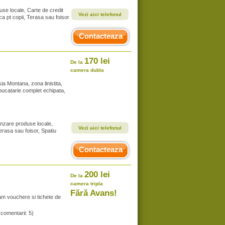
se locale, Carte de credit
Vezi aici telefonul
ca pt copii, Terasa sau foisor
Contacteaza
170 lei
De la
camera dubla
sia Montana, zona linistita,
 bucatarie complet echipata,
anzare produse locale,
Vezi aici telefonul
Terasa sau foisor, Spatiu
Contacteaza
200 lei
De la
camera tripla
Fără Avans!
am vouchere si tichete de
(comentarii: 5)