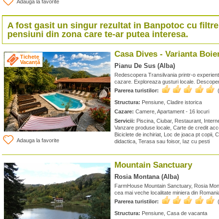
Adauga la favorite
A fost gasit un singur rezultat in
Banpotoc
cu filtre
pensiuni din zona care te-ar putea interesa.
Casa Dives - Varianta Boie
Tichete
Vacanță
Pianu De Sus (Alba)
Redescopera Transilvania printr-o experienta
cazare. Exploreaza gusturi locale. Descopera 
Parerea turistilor:
Structura:
Pensiune, Cladire istorica
Cazare:
Camere, Apartament - 16 locuri
Servicii:
Piscina, Ciubar, Restaurant, Interne
Vanzare produse locale, Carte de credit accep
Biciclete de inchiriat, Loc de joaca pt copii
Adauga la favorite
didactica, Terasa sau foisor, Iaz cu pesti
Mountain Sanctuary
Rosia Montana (Alba)
FarmHouse Mountain Sanctuary, Rosia Montan
cea mai veche localitate miniera din Romani
Parerea turistilor:
Structura:
Pensiune, Casa de vacanta