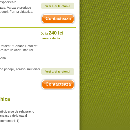
especificate
Vezi aici telefonul
ptate, Vanzare produse
pt copii, Ferma didactica,
Contacteaza
240 lei
De la
camera dubla
or Retezat, "Cabana Retezat"
re intr-un cadru natural
bana
ca pt copii, Terasa sau foisor
Vezi aici telefonul
Contacteaza
thica
ati diverse de relaxare, o
aneasca delicioasa!
(comentarii: 1)