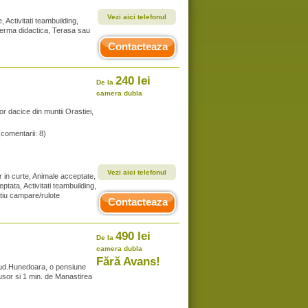
Vezi aici telefonul
 Activitati teambuilding,
, Ferma didactica, Terasa sau
Contacteaza
240 lei
De la
camera dubla
or dacice din muntii Orastiei,
(comentarii: 8)
Vezi aici telefonul
r in curte, Animale acceptate,
tata, Activitati teambuilding,
atiu campare/rulote
Contacteaza
490 lei
De la
camera dubla
Fără Avans!
ud.Hunedoara, o pensiune
usor si 1 min. de Manastirea