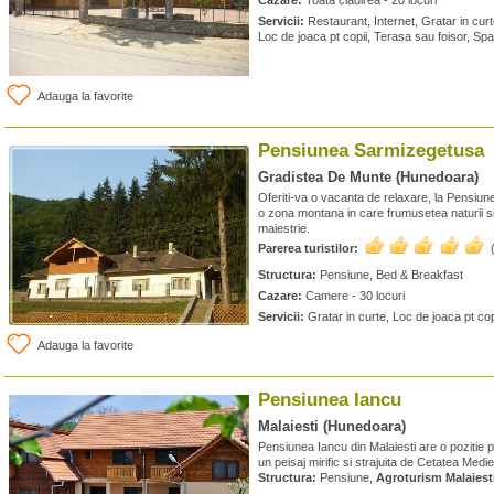
Cazare:
Toata cladirea - 20 locuri
Servicii:
Restaurant, Internet, Gratar in cur
Loc de joaca pt copii, Terasa sau foisor, Sp
Adauga la favorite
Pensiunea Sarmizegetusa
Gradistea De Munte (Hunedoara)
Oferiti-va o vacanta de relaxare, la Pensiun
o zona montana in care frumusetea naturii si
maiestrie.
Parerea turistilor:
Structura:
Pensiune, Bed & Breakfast
Cazare:
Camere - 30 locuri
Servicii:
Gratar in curte, Loc de joaca pt cop
Adauga la favorite
Pensiunea Iancu
Malaiesti (Hunedoara)
Pensiunea Iancu din Malaiesti are o pozitie pr
un peisaj mirific si strajuita de Cetatea Medie
Structura:
Pensiune,
Agroturism Malaiest