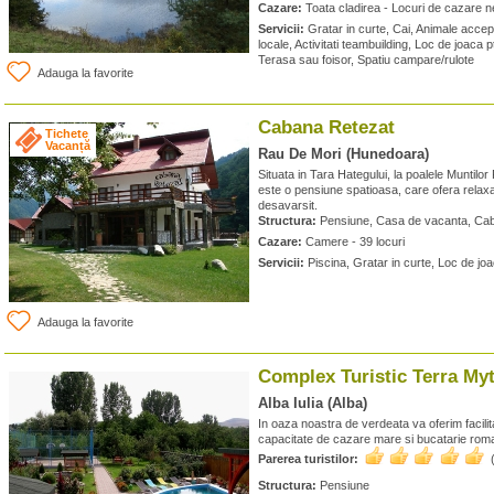
Cazare:
Toata cladirea - Locuri de cazare n
Servicii:
Gratar in curte, Cai, Animale acce
locale, Activitati teambuilding, Loc de joaca 
Terasa sau foisor, Spatiu campare/rulote
Adauga la favorite
Cabana Retezat
Tichete
Vacanță
Rau De Mori (Hunedoara)
Situata in Tara Hategului, la poalele Muntil
este o pensiune spatioasa, care ofera relaxa
desavarsit.
Structura:
Pensiune, Casa de vacanta, Ca
Cazare:
Camere - 39 locuri
Servicii:
Piscina, Gratar in curte, Loc de joa
Adauga la favorite
Complex Turistic Terra My
Alba Iulia (Alba)
In oaza noastra de verdeata va oferim facilit
capacitate de cazare mare si bucatarie rom
Parerea turistilor:
Structura:
Pensiune