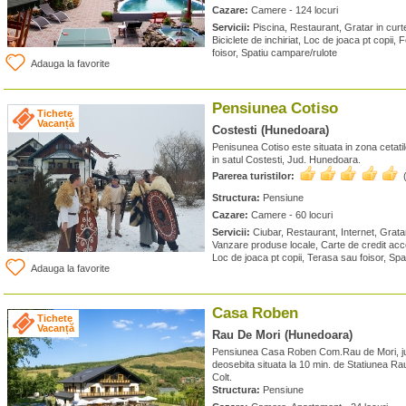
Cazare:
Camere - 124 locuri
Servicii:
Piscina, Restaurant, Gratar in curte,
Biciclete de inchiriat, Loc de joaca pt copii
foisor, Spatiu campare/rulote
Adauga la favorite
Pensiunea Cotiso
Tichete
Vacanță
Costesti (Hunedoara)
Penisunea Cotiso este situata in zona cetatil
in satul Costesti, Jud. Hunedoara.
Parerea turistilor:
Structura:
Pensiune
Cazare:
Camere - 60 locuri
Servicii:
Ciubar, Restaurant, Internet, Grata
Vanzare produse locale, Carte de credit accep
Loc de joaca pt copii, Terasa sau foisor, Sp
Adauga la favorite
Casa Roben
Tichete
Vacanță
Rau De Mori (Hunedoara)
Pensiunea Casa Roben Com.Rau de Mori, j
deosebita situata la 10 min. de Statiunea Ra
Colt.
Structura:
Pensiune