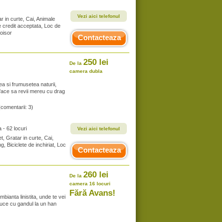
Vezi aici telefonul
r in curte, Cai, Animale
 credit acceptata, Loc de
foisor
Contacteaza
250 lei
De la
camera dubla
a si frumusetea naturii,
e face sa revii mereu cu drag
(comentarii: 3)
- 62 locuri
Vezi aici telefonul
t, Gratar in curte, Cai,
g, Biciclete de inchiriat, Loc
Contacteaza
260 lei
De la
camera 16 locuri
Fără Avans!
ianta linistita, unde te vei
uce cu gandul la un han