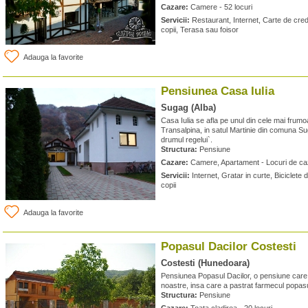
Cazare:
Camere - 52 locuri
Servicii:
Restaurant, Internet, Carte de cred
copii, Terasa sau foisor
Adauga la favorite
Pensiunea Casa Iulia
Sugag (Alba)
Casa Iulia se afla pe unul din cele mai frum
Transalpina, in satul Martinie din comuna Su
drumul regelui`.
Structura:
Pensiune
Cazare:
Camere, Apartament - Locuri de ca
Servicii:
Internet, Gratar in curte, Biciclete d
copii
Adauga la favorite
Popasul Dacilor Costesti
Costesti (Hunedoara)
Pensiunea Popasul Dacilor, o pensiune care of
noastre, insa care a pastrat farmecul popasu
Structura:
Pensiune