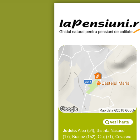
vezi harta
Judete:
Alba
(54),
Bistrita Nasaud
(17),
Brasov
(152),
Cluj
(71),
Covasna