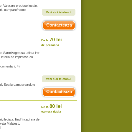
te, Vanzare produse locale,
atiu campare/rulote
Vezi aici telefonul
Contacteaza
70 lei
De la
de persoana
ea Sarmizegetusa, aflata intr-
 istoria se impletesc cu
(comentarii: 4)
Vezi aici telefonul
ii, Spatiu campare/rulote
Contacteaza
80 lei
De la
camera dubla
ivilegiata, fiind încadrata de
vala Malaiesti.
i