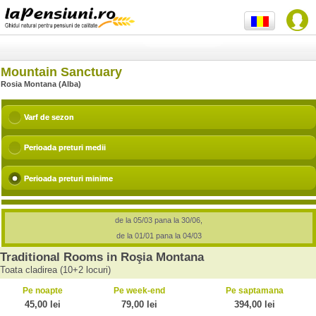
Mountain Sanctuary
Rosia Montana (Alba)
Varf de sezon
Perioada preturi medii
Perioada preturi minime
de la 05/03 pana la 30/06,
de la 01/01 pana la 04/03
Traditional Rooms in Roşia Montana
Toata cladirea (10+2 locuri)
Pe noapte
Pe week-end
Pe saptamana
45,00 lei
79,00 lei
394,00 lei