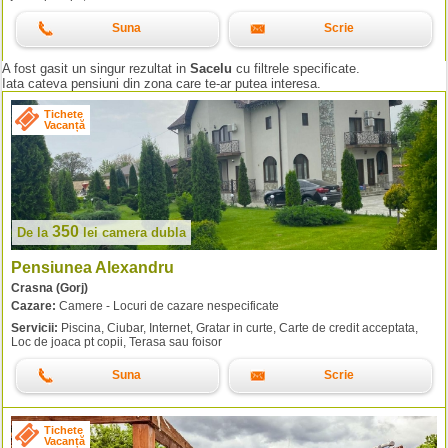
Suna
Scrie
A fost gasit un singur rezultat in
Sacelu
cu filtrele specificate.
Iata cateva pensiuni din zona care te-ar putea interesa.
Tichete
Vacanță
350
De la
lei
camera dubla
Pensiunea Alexandru
Crasna (Gorj)
Cazare:
Camere - Locuri de cazare nespecificate
Servicii:
Piscina, Ciubar, Internet, Gratar in curte, Carte de credit acceptata,
Loc de joaca pt copii, Terasa sau foisor
Suna
Scrie
Tichete
Vacanță