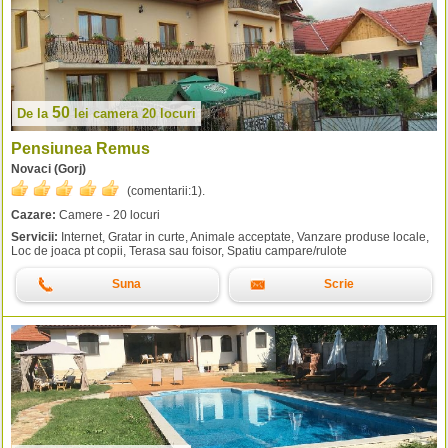
50
De la
lei
camera 20 locuri
Pensiunea Remus
Novaci (Gorj)
(comentarii:
1
).
Cazare:
Camere - 20 locuri
Servicii:
Internet, Gratar in curte, Animale acceptate, Vanzare produse locale,
Loc de joaca pt copii, Terasa sau foisor, Spatiu campare/rulote
Suna
Scrie