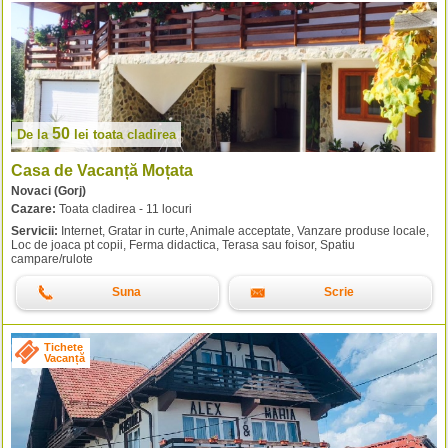
50
De la
lei
toata cladirea
Casa de Vacanță Moțata
Novaci (Gorj)
Cazare:
Toata cladirea - 11 locuri
Servicii:
Internet, Gratar in curte, Animale acceptate, Vanzare produse locale,
Loc de joaca pt copii, Ferma didactica, Terasa sau foisor, Spatiu
campare/rulote
Suna
Scrie
Tichete
Vacanță