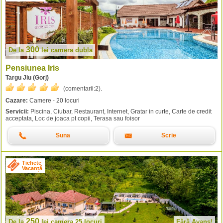
300
De la
lei
camera dubla
Pensiunea Iris
Targu Jiu (Gorj)
(comentarii:
2
).
Cazare:
Camere - 20 locuri
Servicii:
Piscina, Ciubar, Restaurant, Internet, Gratar in curte, Carte de credit
acceptata, Loc de joaca pt copii, Terasa sau foisor
Suna
Scrie
Tichete
Vacanță
250
De la
lei
camera 25 locuri
Fără Avans!