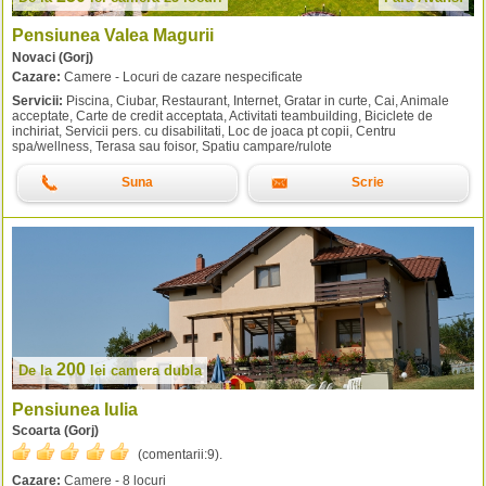
Pensiunea Valea Magurii
Novaci (Gorj)
Cazare:
Camere - Locuri de cazare nespecificate
Servicii:
Piscina, Ciubar, Restaurant, Internet, Gratar in curte, Cai, Animale
acceptate, Carte de credit acceptata, Activitati teambuilding, Biciclete de
inchiriat, Servicii pers. cu disabilitati, Loc de joaca pt copii, Centru
spa/wellness, Terasa sau foisor, Spatiu campare/rulote
Suna
Scrie
200
De la
lei
camera dubla
Pensiunea Iulia
Scoarta (Gorj)
(comentarii:
9
).
Cazare:
Camere - 8 locuri