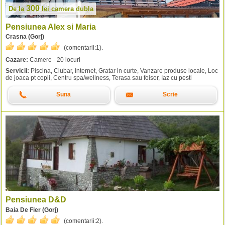
300
De la
lei
camera dubla
Pensiunea Alex si Maria
Crasna (Gorj)
(comentarii:
1
).
Cazare:
Camere - 20 locuri
Servicii:
Piscina, Ciubar, Internet, Gratar in curte, Vanzare produse locale, Loc
de joaca pt copii, Centru spa/wellness, Terasa sau foisor, Iaz cu pesti
Suna
Scrie
Pensiunea D&D
Baia De Fier (Gorj)
(comentarii:
2
).