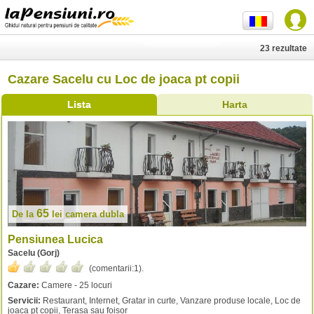
23 rezultate
Cazare Sacelu cu Loc de joaca pt copii
Lista
Harta
65
De la
lei
camera dubla
Pensiunea Lucica
Sacelu (Gorj)
(comentarii:
1
).
Cazare:
Camere - 25 locuri
Servicii:
Restaurant, Internet, Gratar in curte, Vanzare produse locale, Loc de
joaca pt copii, Terasa sau foisor