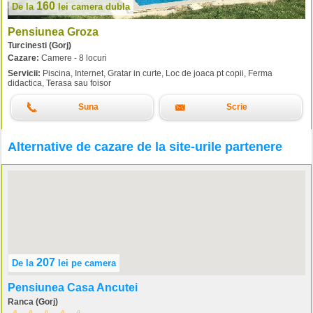
160
De la
lei
camera dubla
Pensiunea Groza
Turcinesti (Gorj)
Cazare:
Camere - 8 locuri
Servicii:
Piscina, Internet, Gratar in curte, Loc de joaca pt copii, Ferma
didactica, Terasa sau foisor
Suna
Scrie
Alternative de cazare de la site-urile partenere
207
De la
lei
pe camera
Pensiunea Casa Ancutei
Ranca (Gorj)