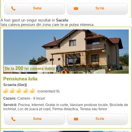
Suna
Scrie
A fost gasit un singur rezultat in
Sacelu
Iata cateva pensiuni din zona care te-ar putea interesa.
200
De la
lei
camera dubla
Pensiunea Iulia
Scoarta (Gorj)
(comentarii:
9
).
Cazare:
Camere - 8 locuri
Servicii:
Piscina, Internet, Gratar in curte, Vanzare produse locale, Biciclete de
inchiriat, Loc de joaca pt copii, Ferma didactica, Terasa sau foisor
Suna
Scrie