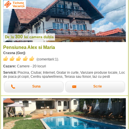
Tichete
Vacanță
300
De la
lei
camera dubla
Pensiunea Alex si Maria
Crasna (Gorj)
(comentarii:
1
).
Cazare:
Camere - 20 locuri
Servicii:
Piscina, Ciubar, Internet, Gratar in curte, Vanzare produse locale, Loc
de joaca pt copii, Centru spa/wellness, Terasa sau foisor, Iaz cu pesti
Suna
Scrie