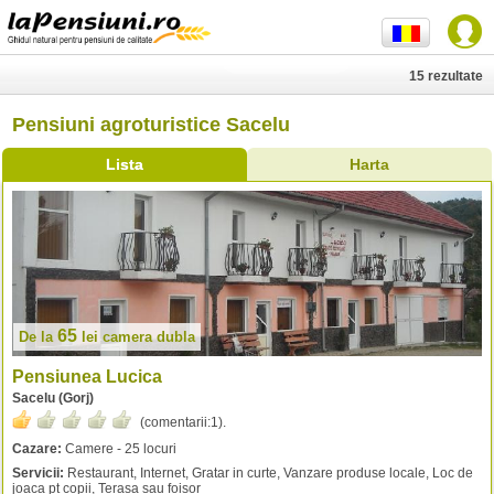
15 rezultate
Pensiuni agroturistice Sacelu
Lista
Harta
65
De la
lei
camera dubla
Pensiunea Lucica
Sacelu (Gorj)
(comentarii:
1
).
Cazare:
Camere - 25 locuri
Servicii:
Restaurant, Internet, Gratar in curte, Vanzare produse locale, Loc de
joaca pt copii, Terasa sau foisor