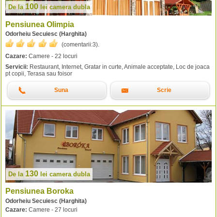
100
De la
lei
camera dubla
Pensiunea Olimpia
Odorheiu Secuiesc (Harghita)
(comentarii:
3
).
Cazare:
Camere - 22 locuri
Servicii:
Restaurant, Internet, Gratar in curte, Animale acceptate, Loc de joaca
pt copii, Terasa sau foisor
Suna
Scrie
130
De la
lei
camera dubla
Pensiunea Boroka
Odorheiu Secuiesc (Harghita)
Cazare:
Camere - 27 locuri