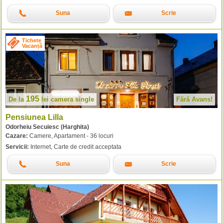
Suna
Scrie
Tichete
Vacanță
195
De la
lei
camera single
Fără Avans!
Pensiunea Lilla
Odorheiu Secuiesc (Harghita)
Cazare:
Camere, Apartament - 36 locuri
Servicii:
Internet, Carte de credit acceptata
Suna
Scrie