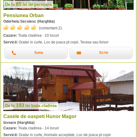
65
De la
lei
de persoana
Pensiunea Orban
Odorheiu Secuiesc (Harghita)
(comentarii:
2
).
Cazare:
Toata cladirea - 10 locuri
Servicii:
Gratar in curte, Loc de joaca pt copii, Terasa sau foisor
Suna
Scrie
193
De la
lei
toata cladirea
Casele de oaspeti Hunor Magor
Izvoare (Harghita)
Cazare:
Toata cladirea - 14 locuri
Servicii:
Gratar in curte, Animale acceptate, Loc de joaca pt copii