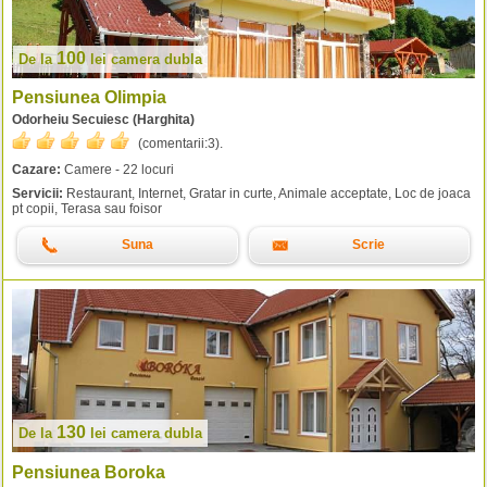
100
De la
lei
camera dubla
Pensiunea Olimpia
Odorheiu Secuiesc (Harghita)
(comentarii:
3
).
Cazare:
Camere - 22 locuri
Servicii:
Restaurant, Internet, Gratar in curte, Animale acceptate, Loc de joaca
pt copii, Terasa sau foisor
Suna
Scrie
130
De la
lei
camera dubla
Pensiunea Boroka