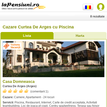
8 rezultate
Cazare Curtea De Arges cu Piscina
Lista
Harta
Tichete
Vacanță
Casa Domneasca
Curtea De Arges (Arges)
(comentarii:
1
).
Cazare:
Camere, Apartament - 24 locuri
Servicii:
Piscina, Restaurant, Internet, Carte de credit acceptata, Activitati
teambuilding, Loc de joaca pt copii, Centru spa/wellness, Terasa sau foisor