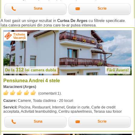
Suna
Scrie
A fost gasit un singur rezultat in
Curtea De Arges
cu filtrele specificate.
Iata cateva pensiuni din zona care te-ar putea interesa.
Tichete
Vacanță
312
De la
lei
camera dubla
Fără Avans!
Pensiunea Andrei 4 stele
Maracineni (Arges)
(comentarii:
1
).
Cazare:
Camere, Toata cladirea - 20 locuri
Servicii:
Piscina, Restaurant, Internet, Gratar in curte, Carte de credit
acceptata, Activitati teambuilding, Centru spa/wellness, Terasa sau foisor
Suna
Scrie