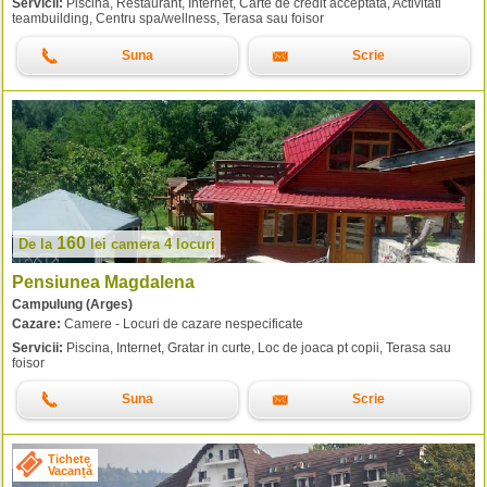
Servicii:
Piscina, Restaurant, Internet, Carte de credit acceptata, Activitati
teambuilding, Centru spa/wellness, Terasa sau foisor
Suna
Scrie
160
De la
lei
camera 4 locuri
Pensiunea Magdalena
Campulung (Arges)
Cazare:
Camere - Locuri de cazare nespecificate
Servicii:
Piscina, Internet, Gratar in curte, Loc de joaca pt copii, Terasa sau
foisor
Suna
Scrie
Tichete
Vacanță