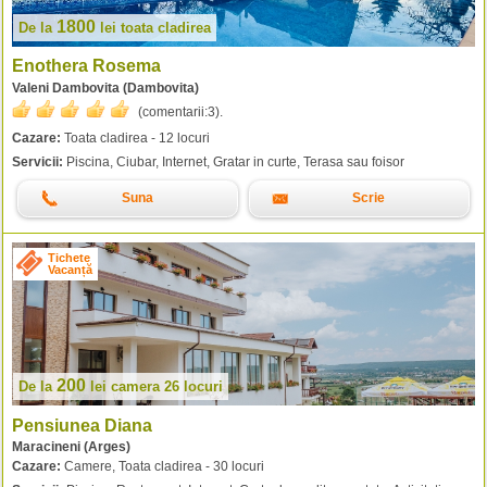
1800
De la
lei
toata cladirea
Enothera Rosema
Valeni Dambovita (Dambovita)
(comentarii:
3
).
Cazare:
Toata cladirea - 12 locuri
Servicii:
Piscina, Ciubar, Internet, Gratar in curte, Terasa sau foisor
Suna
Scrie
Tichete
Vacanță
200
De la
lei
camera 26 locuri
Pensiunea Diana
Maracineni (Arges)
Cazare:
Camere, Toata cladirea - 30 locuri