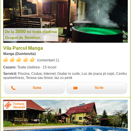
3000
De la
lei
toata cladirea
Ocupat de Revelion
Vila Parcul Manga
Manga (Dambovita)
(comentarii:
1
).
Cazare:
Toata cladirea - 15 locuri
Servicii:
Piscina, Ciubar, Internet, Gratar in curte, Loc de joaca pt copii, Centru
spa/wellness, Terasa sau foisor, Iaz cu pesti
Suna
Scrie
Tichete
Vacanță