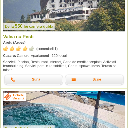
550
De la
lei
camera dubla
Valea cu Pesti
Arefu (Arges)
(comentarii:
1
).
Cazare:
Camere, Apartament - 120 locuri
Servicii:
Piscina, Restaurant, Internet, Carte de credit acceptata, Activitati
teambuilding, Servicii pers. cu disabilitati, Centru spa/wellness, Terasa sau
foisor
Suna
Scrie
Tichete
Vacanță