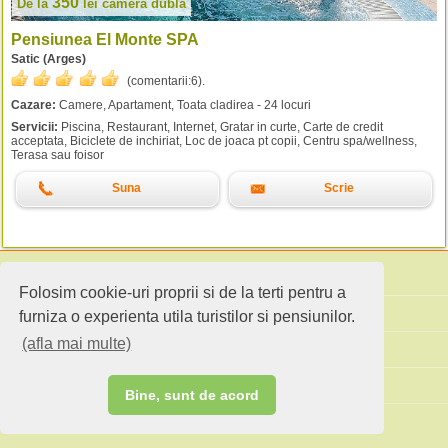
350
De la
lei
camera dubla
Pensiunea El Monte SPA
Satic (Arges)
(comentarii:
6
).
Cazare:
Camere, Apartament, Toata cladirea - 24 locuri
Servicii:
Piscina, Restaurant, Internet, Gratar in curte, Carte de credit
acceptata, Biciclete de inchiriat, Loc de joaca pt copii, Centru spa/wellness,
Terasa sau foisor
Suna
Scrie
Folosim cookie-uri proprii si de la terti pentru a
Cauta pensiuni
furniza o experienta utila turistilor si pensiunilor.
(afla mai multe)
Idei de calatorie
Site standard
Bine, sunt de acord
Ai o pensiune sau faci agroturism?