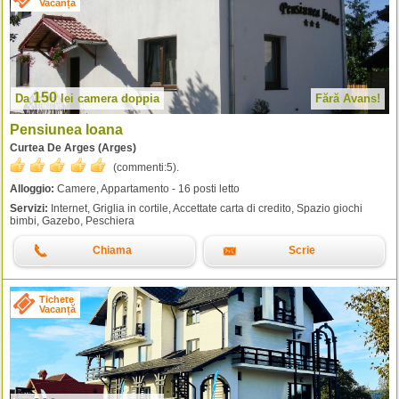
Vacanță
150
Da
lei
camera doppia
Fără Avans!
Pensiunea Ioana
Curtea De Arges (Arges)
(commenti:
5
).
Alloggio:
Camere, Appartamento - 16 posti letto
Servizi:
Internet, Griglia in cortile, Accettate carta di credito, Spazio giochi
bimbi, Gazebo, Peschiera
Chiama
Scrie
Tichete
Vacanță