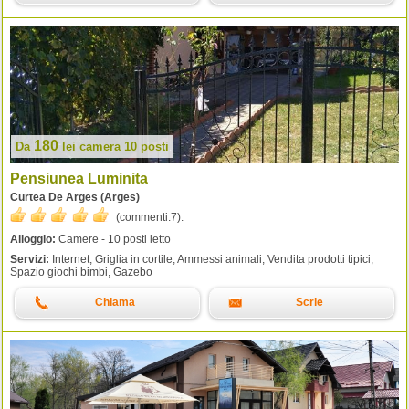
180
Da
lei
camera 10 posti
Pensiunea Luminita
Curtea De Arges (Arges)
(commenti:
7
).
Alloggio:
Camere - 10 posti letto
Servizi:
Internet, Griglia in cortile, Ammessi animali, Vendita prodotti tipici,
Spazio giochi bimbi, Gazebo
Chiama
Scrie