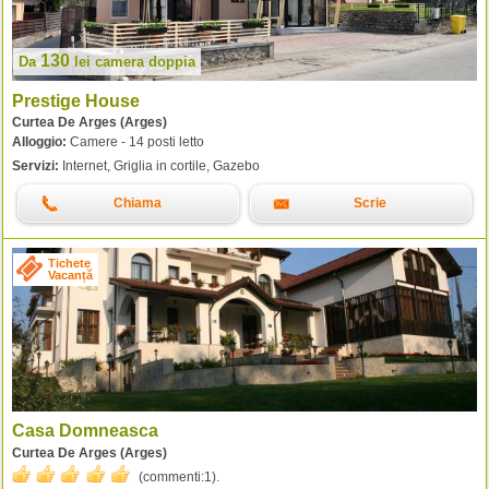
130
Da
lei
camera doppia
Prestige House
Curtea De Arges (Arges)
Alloggio:
Camere - 14 posti letto
Servizi:
Internet, Griglia in cortile, Gazebo
Chiama
Scrie
Tichete
Vacanță
Casa Domneasca
Curtea De Arges (Arges)
(commenti:
1
).