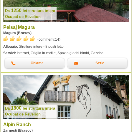
1250
Da
lei
struttura intera
Ocupat de Revelion
Peisaj Magura
Magura (Brasov)
(commenti:
14
).
Alloggio:
Strutture intere - 8 posti letto
Servizi:
Internet, Griglia in cortile, Spazio giochi bimbi, Gazebo
Chiama
Scrie
1800
Da
lei
struttura intera
Ocupat de Revelion
Alpin Ranch
Zarnesti (Brasov)