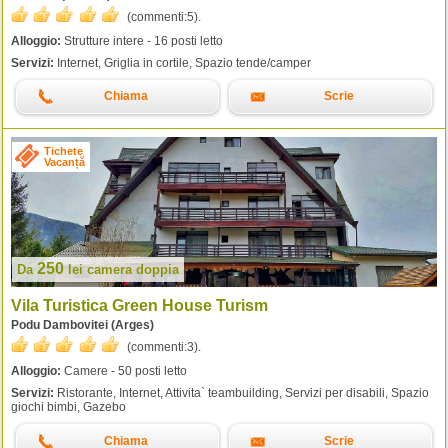
(commenti:
5
).
Alloggio:
Strutture intere - 16 posti letto
Servizi:
Internet, Griglia in cortile, Spazio tende/camper
Chiama
Scrie
Tichete
Vacanță
250
Da
lei
camera doppia
Vila Turistica Green House Turism
Podu Dambovitei (Arges)
(commenti:
3
).
Alloggio:
Camere - 50 posti letto
Servizi:
Ristorante, Internet, Attivita` teambuilding, Servizi per disabili, Spazio
giochi bimbi, Gazebo
Chiama
Scrie