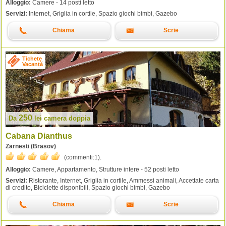
Alloggio:
Camere - 14 posti letto
Servizi:
Internet, Griglia in cortile, Spazio giochi bimbi, Gazebo
Chiama
Scrie
Tichete
Vacanță
250
Da
lei
camera doppia
Cabana Dianthus
Zarnesti (Brasov)
(commenti:
1
).
Alloggio:
Camere, Appartamento, Strutture intere - 52 posti letto
Servizi:
Ristorante, Internet, Griglia in cortile, Ammessi animali, Accettate carta
di credito, Biciclette disponibili, Spazio giochi bimbi, Gazebo
Chiama
Scrie