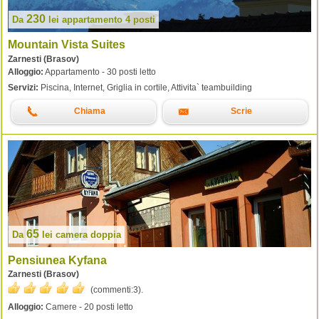
230
Da
lei
appartamento 4 posti
Mountain Vista Suites
Zarnesti (Brasov)
Alloggio:
Appartamento - 30 posti letto
Servizi:
Piscina, Internet, Griglia in cortile, Attivita` teambuilding
Chiama
Scrie
65
Da
lei
camera doppia
Pensiunea Kyfana
Zarnesti (Brasov)
(commenti:
3
).
Alloggio:
Camere - 20 posti letto