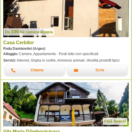
100
Da
lei
camera doppia
Casa Cerbilor
Podu Dambovitei (Arges)
Alloggio:
Camere, Appartamento - Posti letto non specificati
Servizi:
Internet, Griglia in cortile, Ammessi animali, Vendita prodotti tipici
Chiama
Scrie
Fără Avans!
Vila Maria Dâmbovicioara