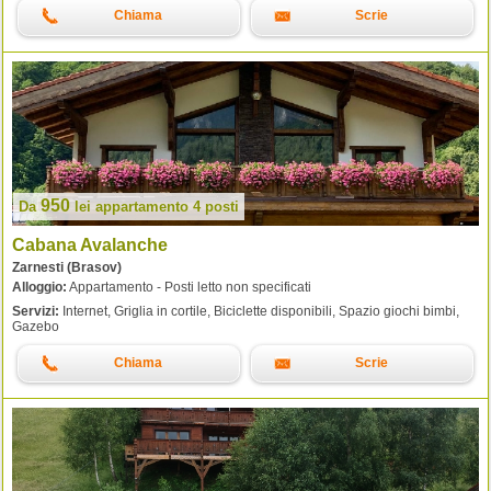
Chiama
Scrie
950
Da
lei
appartamento 4 posti
Cabana Avalanche
Zarnesti (Brasov)
Alloggio:
Appartamento - Posti letto non specificati
Servizi:
Internet, Griglia in cortile, Biciclette disponibili, Spazio giochi bimbi,
Gazebo
Chiama
Scrie