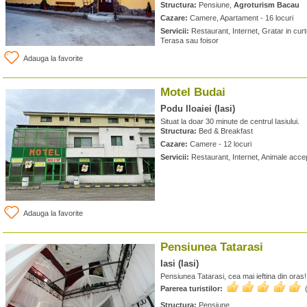
Structura:
Pensiune,
Agroturism Bacau
Cazare:
Camere, Apartament - 16 locuri
Servicii:
Restaurant, Internet, Gratar in curt
Terasa sau foisor
Adauga la favorite
Motel Budai
Podu Iloaiei (Iasi)
Situat la doar 30 minute de centrul Iasiului.
Structura:
Bed & Breakfast
Cazare:
Camere - 12 locuri
Servicii:
Restaurant, Internet, Animale acce
Adauga la favorite
Pensiunea Tatarasi
Iasi (Iasi)
Pensiunea Tatarasi, cea mai ieftina din oras!
Parerea turistilor:
Structura:
Pensiune