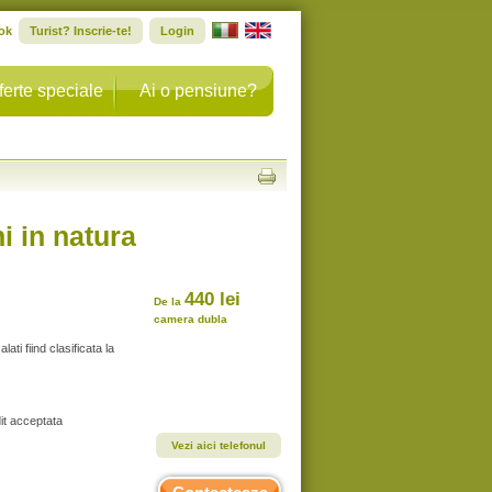
ok
Turist? Inscrie-te!
Login
ferte speciale
Ai o pensiune?
i in natura
440 lei
De la
camera dubla
ati fiind clasificata la
it acceptata
Vezi aici telefonul