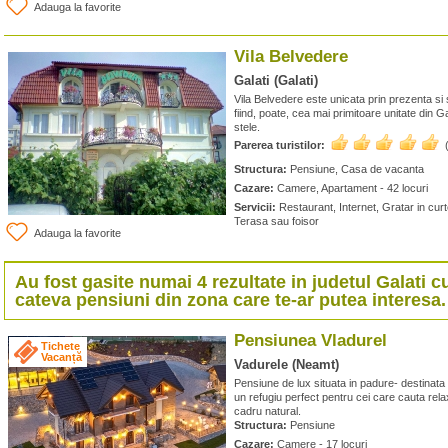
Adauga la favorite
Vila Belvedere
Galati (Galati)
Vila Belvedere este unicata prin prezenta si 
fiind, poate, cea mai primitoare unitate din Ga
stele.
Parerea turistilor:
Structura:
Pensiune, Casa de vacanta
Cazare:
Camere, Apartament - 42 locuri
Servicii:
Restaurant, Internet, Gratar in curt
Terasa sau foisor
Adauga la favorite
Au fost gasite numai 4 rezultate in judetul
Galati
cu
cateva pensiuni din zona care te-ar putea interesa.
Pensiunea Vladurel
Tichete
Vacanță
Vadurele (Neamt)
Pensiune de lux situata in padure- destinata 
un refugiu perfect pentru cei care cauta relax
cadru natural.
Structura:
Pensiune
Cazare:
Camere - 17 locuri