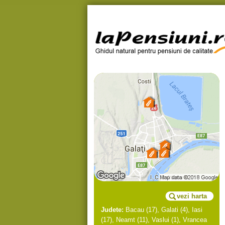
vezi harta
Judete:
Bacau
(17),
Galati
(4),
Iasi
(17),
Neamt
(11),
Vaslui
(1),
Vrancea