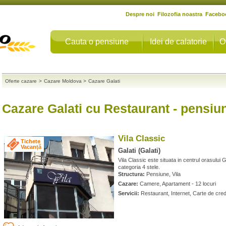
Despre noi
Filozofia noastra
Facebo
Cauta o pensiune
Idei de calatorie
O
Oferte cazare
>
Cazare Moldova
>
Cazare Galati
Cazare Galati cu Restaurant
- pensiun
Vila Classic
Tichete
Vacanță
Galati (Galati)
Vila Classic este situata in centrul orasului Gal
categoria 4 stele.
Structura:
Pensiune, Vila
Cazare:
Camere, Apartament - 12 locuri
Servicii:
Restaurant, Internet, Carte de cred