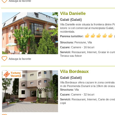
Adauga la favorite
Vila Danielle
Galati (Galati)
Vila Danielle este situata la frontiera dintre
istoric si cel comercial al municipiului Galati, 
rezidentiala.
Parerea turistilor:
Structura:
Pensiune, Vila
Cazare:
Camere - 16 locuri
Servicii:
Restaurant, Internet, Gratar in curt
Terasa sau foisor
Adauga la favorite
Vila Bordeaux
Tichete
Vacanță
Galati (Galati)
Vila Bordeaux ofera cazare in zona centrala 
m de Peomenda Dunarii si la 19km de orasul
Structura:
Vila
Cazare:
Camere - 32 locuri
Servicii:
Restaurant, Internet, Carte de cred
copii