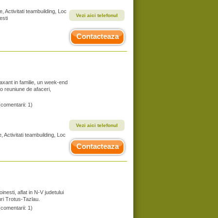
, Activitati teambuilding, Loc
Vezi aici telefonul
esti
Contacteaza
laxant in familie, un week-end
 o reuniune de afaceri,
(comentarii: 1)
Vezi aici telefonul
, Activitati teambuilding, Loc
Contacteaza
nesti, aflat in N-V judetului
uri Trotus-Tazlau.
(comentarii: 1)