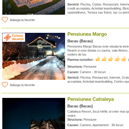
Servicii:
Piscina, Ciubar, Restaurant, Interne
credit acceptata, Activitati teambuilding, Bici
spa/wellness, Terasa sau foisor, Iaz cu pest
Adauga la favorite
Pensiunea Margo
Tichete
Vacanță
Bacau (Bacau)
Pensiunea Margo Bacau este situata la iesire
Neamt si este dotata cu sauna, sala fitness,
sedere de lux.
Parerea turistilor:
Structura:
Pensiune
Cazare:
Camere - 30 locuri
Servicii:
Piscina, Restaurant, Internet, Grata
acceptata, Activitati teambuilding, Centru s
Adauga la favorite
Pensiunea Cattaleya
Bacau (Bacau)
Cattaleya Resort, locul mirific al celor mai 
soare.
Structura:
Pensiune
Cazare:
Camere, Apartament - 36 locuri