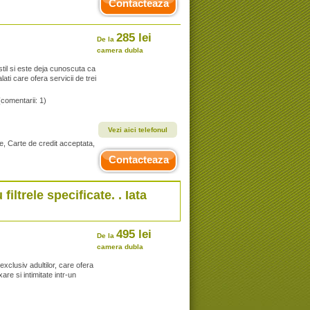
Contacteaza
285 lei
De la
camera dubla
stil si este deja cunoscuta ca
lati care ofera servicii de trei
(comentarii: 1)
Vezi aici telefonul
e, Carte de credit acceptata,
Contacteaza
 filtrele specificate. . Iata
495 lei
De la
camera dubla
exclusiv adultilor, care ofera
are si intimitate intr-un