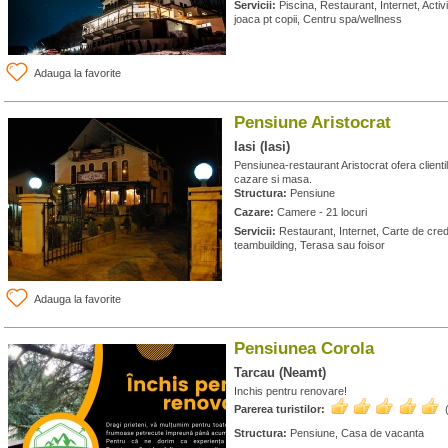
Servicii:
Piscina, Restaurant, Internet, Activi
joaca pt copii, Centru spa/wellness
Adauga la favorite
Pensiune Aristocrat
Iasi (Iasi)
Pensiunea-restaurant Aristocrat ofera clientil
cazare si masa.
Structura:
Pensiune
Cazare:
Camere - 21 locuri
Servicii:
Restaurant, Internet, Carte de credit
teambuilding, Terasa sau foisor
Adauga la favorite
Pensiunea Corola
Tarcau (Neamt)
Inchis pentru renovare!
Parerea turistilor:
Structura:
Pensiune, Casa de vacanta