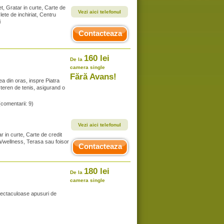
t, Gratar in curte, Carte de
Vezi aici telefonul
clete de inchiriat, Centru
i
Contacteaza
160 lei
De la
camera single
Fără Avans!
a din oras, inspre Piatra
 teren de tenis, asigurand o
(comentarii: 9)
Vezi aici telefonul
r in curte, Carte de credit
pa/wellness, Terasa sau foisor
Contacteaza
180 lei
De la
camera single
spectaculoase apusuri de