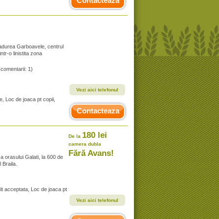
Contacteaza
 Padurea Garboavele, centrul
intr-o linistita zona
(comentarii: 1)
Vezi aici telefonul
e, Loc de joaca pt copii,
Contacteaza
180 lei
De la
camera dubla
Fără Avans!
a orasului Galati, la 600 de
 Braila.
it acceptata, Loc de joaca pt
Vezi aici telefonul