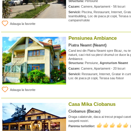
Structura:
Pensiune
Cazare:
Camere, Apartament - 56 locuri
Servicii:
Piscina, Restaurant, Internet, Gratar
teambuilding, Loc de joaca pt copii, Terasa s
campare/rulote
Adauga la favorite
Pensiunea Ambiance
Piatra Neamt (Neamt)
Cand iesi din Piatra Neamt spre Bicaz, nu te 
naturii, caci risti sa pierzi drumul ce duce la
Ambiance.
Structura:
Pensiune,
Agroturism Neamt
Cazare:
Camere, Apartament - 20 locuri
Servicii:
Restaurant, Internet, Gratar in curt
Loc de joaca pt copii, Terasa sau foisor
Adauga la favorite
Casa Mika Ciobanus
Ciobanus (Bacau)
Draga calatorule, daca ai trecut pragul casei
oaspetii nostri.
Parerea turistilor: