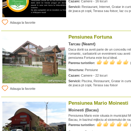
Cazare:
Camere - 16 locuri
Servicii:
Restaurant, Internet, Gratar in curte
de joaca pt copii, Terasa sau foisor, Iaz cu p
Adauga la favorite
Pensiunea Fortuna
Tarcau (Neamt)
Daca doriti sa aveti parte de un concediu re
romantic, sarbatoriti un eveniment sau aveti
pensiunea Fortuna este locul ideal.
Parerea turistilor:
Structura:
Pensiune
Cazare:
Camere - 22 locuri
Servicii:
Piscina, Restaurant, Gratar in curte
de joaca pt copii, Terasa sau foisor
Adauga la favorite
Pensiunea Mario Moinesti
Moinesti (Bacau)
Pensiunea Mario este situata in municipiul Moi
Bacau, in bazinul mijlociu al sistemului de ra
Parerea turistilor: