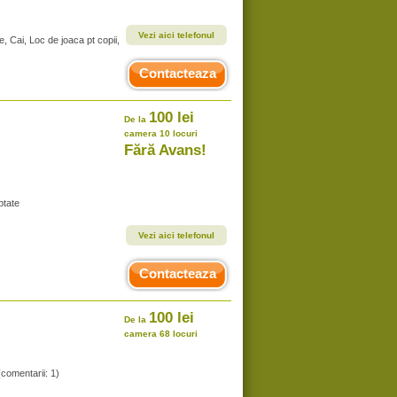
Vezi aici telefonul
e, Cai, Loc de joaca pt copii,
Contacteaza
100 lei
De la
camera 10 locuri
Fără Avans!
ptate
Vezi aici telefonul
Contacteaza
100 lei
De la
camera 68 locuri
(comentarii: 1)