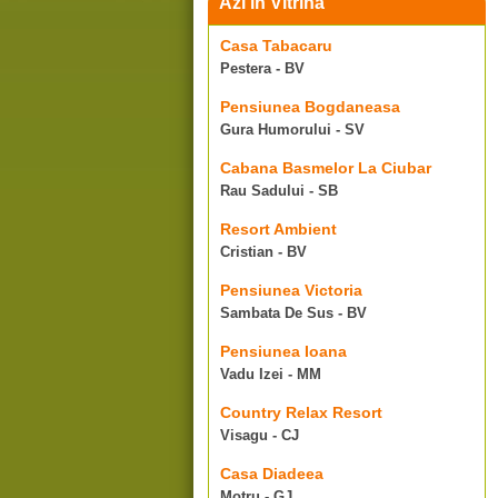
Azi in Vitrina
Casa Tabacaru
Pestera - BV
Pensiunea Bogdaneasa
Gura Humorului - SV
Cabana Basmelor La Ciubar
Rau Sadului - SB
Resort Ambient
Cristian - BV
Pensiunea Victoria
Sambata De Sus - BV
Pensiunea Ioana
Vadu Izei - MM
Country Relax Resort
Visagu - CJ
Casa Diadeea
Motru - GJ