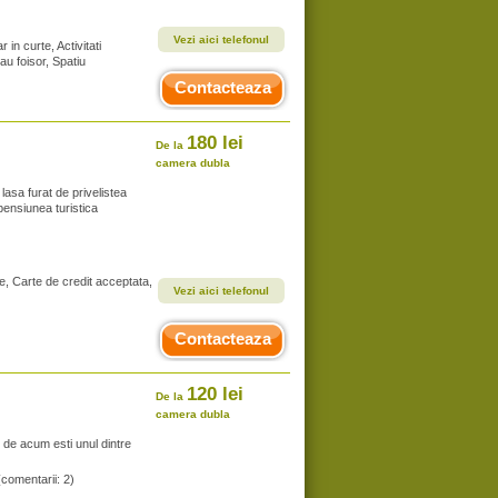
Vezi aici telefonul
 in curte, Activitati
au foisor, Spatiu
Contacteaza
180 lei
De la
camera dubla
lasa furat de privelistea
 pensiunea turistica
e, Carte de credit acceptata,
Vezi aici telefonul
Contacteaza
120 lei
De la
camera dubla
 de acum esti unul dintre
(comentarii: 2)