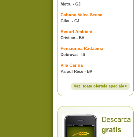
Motru - GJ
Cabana Valea Seaca
Gilau - CJ
Resort Ambient
Cristian - BV
Pensiunea Radacina
Dobrovat - IS
Vila Carina
Paraul Rece - BV
Vezi toate ofertele speciale