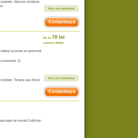
 acceptate, Vanzare produse
sor
Vezi aici telefonul
Contacteaza
70 lei
De la
camera dubla
a Adina va invita se petreceti
(comentarii: 2)
Vezi aici telefonul
acceptate, Terasa sau foisor
Contacteaza
aproape de muntii Gutâi intr-