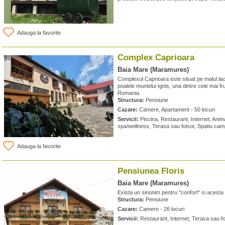
Adauga la favorite
Complex Caprioara
Baia Mare (Maramures)
Complexul Caprioara este situat pe malul lac
poalele muntelui Ignis, una dintre cele mai 
Romania.
Structura:
Pensiune
Cazare:
Camere, Apartament - 50 locuri
Servicii:
Piscina, Restaurant, Internet, Anim
spa/wellness, Terasa sau foisor, Spatiu cam
Adauga la favorite
Pensiunea Floris
Baia Mare (Maramures)
Exista un sinonim pentru "confort" si acesta
Structura:
Pensiune
Cazare:
Camere - 26 locuri
Servicii:
Restaurant, Internet, Terasa sau fo