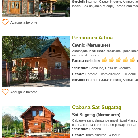
Servicii:
Internet, Gratar in curte, Animale
locale, Loc de joaca pt copii, Terasa sau foi
Adauga la favorite
Pensiunea Adina
Cavnic (Maramures)
Amenajata in stil rustic, traditional, pensiune
vacante de neuitat.
Parerea turistilor:
Structura:
Pensiune, Casa de vacanta
Cazare:
Camere, Toata cladirea - 10 locuri
Servicii:
Internet, Gratar in curte, Animale 
Adauga la favorite
Cabana Sat Sugatag
Sat Sugatag (Maramures)
Cabanele sunt situate pe malul râului Mara , 
o zona linistita care ofera un peisaj minunat.
Structura:
Cabana
Cazare:
Toata cladirea - 4 locuri