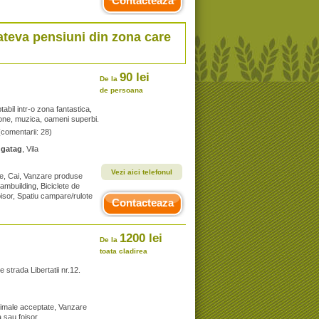
Contacteaza
cateva pensiuni din zona care
90 lei
De la
de persoana
bil intr-o zona fantastica,
zone, muzica, oameni superbi.
(comentarii: 28)
ugatag
, Vila
Vezi aici telefonul
te, Cai, Vanzare produse
eambuilding, Biciclete de
oisor, Spatiu campare/rulote
Contacteaza
1200 lei
De la
toata cladirea
 strada Libertatii nr.12.
Animale acceptate, Vanzare
a sau foisor