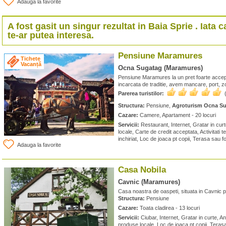
Adauga la favorite
A fost gasit un singur rezultat in
Baia Sprie
. Iata 
te-ar putea interesa.
Pensiune Maramures
Tichete
Vacanță
Ocna Sugatag (Maramures)
Pensiune Maramures la un pret foarte accepta
incarcata de traditie, avem mancare, port, 
Parerea turistilor:
Structura:
Pensiune,
Agroturism Ocna S
Cazare:
Camere, Apartament - 20 locuri
Servicii:
Restaurant, Internet, Gratar in cur
locale, Carte de credit acceptata, Activitati t
inchiriat, Loc de joaca pt copii, Terasa sau f
Adauga la favorite
Casa Nobila
Cavnic (Maramures)
Casa noastra de oaspeti, situata in Cavnic pe
Structura:
Pensiune
Cazare:
Toata cladirea - 13 locuri
Servicii:
Ciubar, Internet, Gratar in curte, 
produse locale, Loc de joaca pt copii, Teras