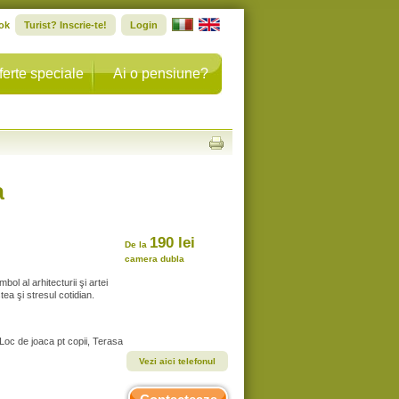
ok
Turist? Inscrie-te!
Login
ferte speciale
Ai o pensiune?
a
190 lei
De la
camera dubla
ol al arhitecturii şi artei
tea şi stresul cotidian.
 Loc de joaca pt copii, Terasa
Vezi aici telefonul