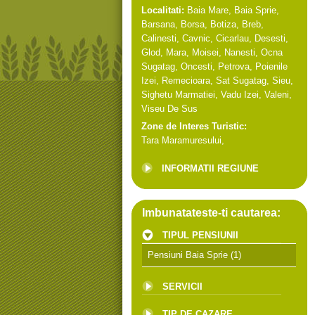
Localitati:
Baia Mare
,
Baia Sprie
,
Barsana
,
Borsa
,
Botiza
,
Breb
,
Calinesti
,
Cavnic
,
Cicarlau
,
Desesti
,
Glod
,
Mara
,
Moisei
,
Nanesti
,
Ocna
Sugatag
,
Oncesti
,
Petrova
,
Poienile
Izei
,
Remecioara
,
Sat Sugatag
,
Sieu
,
Sighetu Marmatiei
,
Vadu Izei
,
Valeni
,
Viseu De Sus
Zone de Interes Turistic:
Tara Maramuresului
,
INFORMATII REGIUNE
Imbunatateste-ti cautarea:
TIPUL PENSIUNII
Pensiuni Baia Sprie
(1)
SERVICII
TIP DE CAZARE