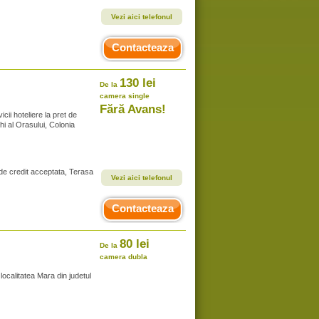
Vezi aici telefonul
Contacteaza
130 lei
De la
camera single
Fără Avans!
cii hoteliere la pret de
hi al Orasului, Colonia
de credit acceptata, Terasa
Vezi aici telefonul
Contacteaza
80 lei
De la
camera dubla
ocalitatea Mara din judetul