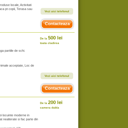
oduse locale, Activitati
oaca pt copii, Terasa sau
Vezi aici telefonul
Contacteaza
500 lei
De la
toata cladirea
a partiile de schi.
Animale acceptate, Loc de
Vezi aici telefonul
Contacteaza
200 lei
De la
camera dubla
ei locuinte moderne in
at nealterate si fac parte din