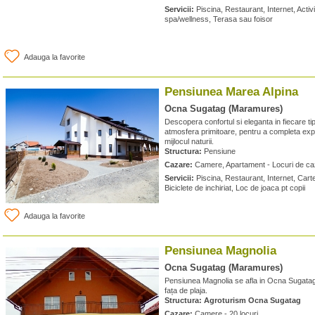
Servicii:
Piscina, Restaurant, Internet, Activi
spa/wellness, Terasa sau foisor
Adauga la favorite
Pensiunea Marea Alpina
Ocna Sugatag (Maramures)
Descopera confortul si eleganta in fiecare ti
atmosfera primitoare, pentru a completa exp
mijlocul naturii.
Structura:
Pensiune
Cazare:
Camere, Apartament - Locuri de ca
Servicii:
Piscina, Restaurant, Internet, Cart
Biciclete de inchiriat, Loc de joaca pt copii
Adauga la favorite
Pensiunea Magnolia
Ocna Sugatag (Maramures)
Pensiunea Magnolia se afla in Ocna Sugatag
fața de plaja.
Structura:
Agroturism Ocna Sugatag
Cazare:
Camere - 20 locuri