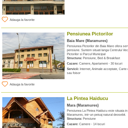
Adauga la favorite
Pensiunea Pictorilor
Baia Mare (Maramures)
Pensiunea Pictorilor din Baia Mare ofera servi
pensiune. Suntem situati langa Centrului Vec
Pictorilor si Parcul Municipal
Structura:
Pensiune, Bed & Breakfast
Cazare:
Camere, Apartament - 30 locuri
Servicii:
Internet, Animale acceptate, Carte 
sau foisor
Adauga la favorite
La Pintea Haiducu
Mara (Maramures)
Pensiunea La Pintea Haiducu este situata in l
Maramures, intr-un peisaj natural deosebit.
Structura:
Pensiune
Cazare:
Camere - 14 locuri