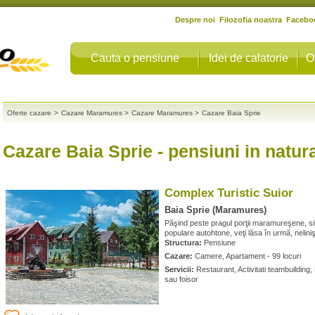
Despre noi
Filozofia noastra
Facebo
Cauta o pensiune
Idei de calatorie
O
Oferte cazare
>
Cazare Maramures
>
Cazare Maramures
>
Cazare Baia Sprie
Cazare Baia Sprie
- pensiuni in natur
Complex Turistic Suior
Baia Sprie (Maramures)
Păşind peste pragul porţii maramureşene, simb
populare autohtone, veţi lăsa în urmă, neliniş
Structura:
Pensiune
Cazare:
Camere, Apartament - 99 locuri
Servicii:
Restaurant, Activitati teambuilding,
sau foisor