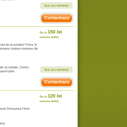
Vezi aici telefonul
Contacteaza
150 lei
De la
camera dubla
ului de acumulare Firiza, la
frumoase statiuni montane din
ale acceptate, Centru
Vezi aici telefonul
pare/rulote
Contacteaza
120 lei
De la
camera dubla
 este Pensiunea Floris
isor