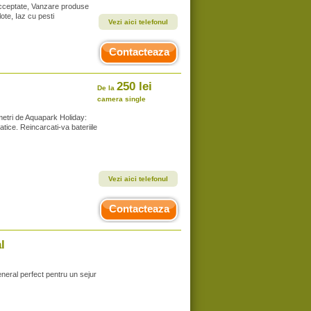
 acceptate, Vanzare produse
ote, Iaz cu pesti
Vezi aici telefonul
Contacteaza
250 lei
De la
camera single
 metri de Aquapark Holiday:
tice. Reincarcati-va bateriile
Vezi aici telefonul
Contacteaza
l
neral perfect pentru un sejur