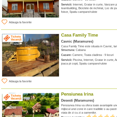
Servicii:
Internet, Gratar in curte, Vanzare pr
teambuilding, Biciclete de inchiriat, Loc de j
foisor, Spatiu campare/rulote
Adauga la favorite
Casa Family Time
Tichete
Vacanță
Cavnic (Maramures)
Casa Family Time este situata in Cavnic, lang
Structura:
Cabana
Cazare:
Camere, Toata cladirea - 9 locuri
Servicii:
Piscina, Internet, Gratar in curte, 
joaca pt copii, Spatiu campare/rulote
Adauga la favorite
Pensiunea Irina
Tichete
Vacanță
Desesti (Maramures)
Pensiunea Irina va ofera toate avantajele un
mijlocul unei zone in care traditiile s-au pastr
viata de zi cu zi a oamenilor.