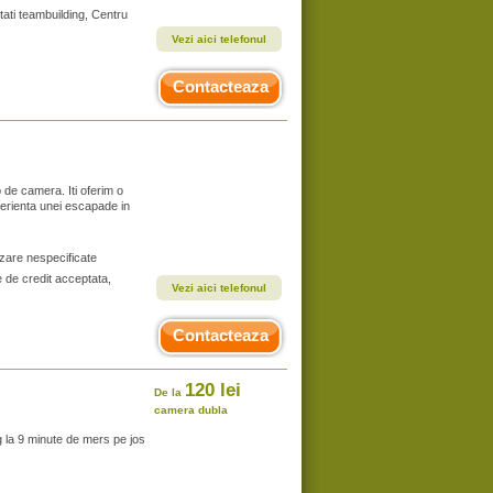
tati teambuilding, Centru
Vezi aici telefonul
Contacteaza
p de camera. Iti oferim o
erienta unei escapade in
zare nespecificate
e de credit acceptata,
Vezi aici telefonul
Contacteaza
120 lei
De la
camera dubla
 la 9 minute de mers pe jos