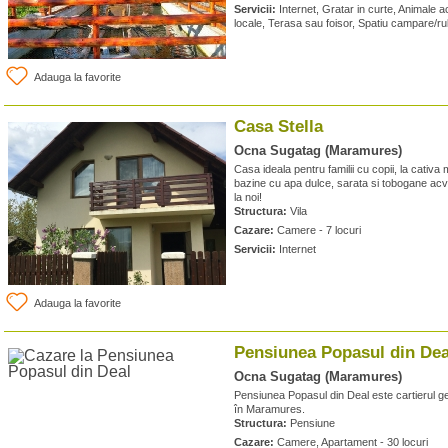
Servicii:
Internet, Gratar in curte, Animale
locale, Terasa sau foisor, Spatiu campare/rul
Adauga la favorite
Casa Stella
Ocna Sugatag (Maramures)
Casa ideala pentru familii cu copii, la cativa
bazine cu apa dulce, sarata si tobogane acva
la noi!
Structura:
Vila
Cazare:
Camere - 7 locuri
Servicii:
Internet
Adauga la favorite
Pensiunea Popasul din Dea
Ocna Sugatag (Maramures)
Pensiunea Popasul din Deal este cartierul ge
în Maramures.
Structura:
Pensiune
Cazare:
Camere, Apartament - 30 locuri