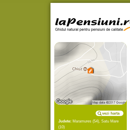
vezi harta
Judete:
Maramures
(54),
Satu Mare
(10)