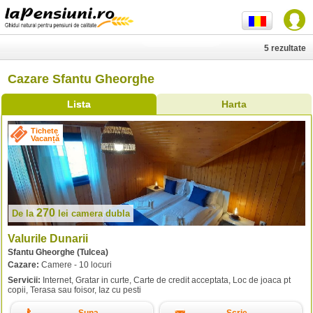
5 rezultate
Cazare Sfantu Gheorghe
Lista
Harta
Tichete
Vacanță
270
De la
lei
camera dubla
Valurile Dunarii
Sfantu Gheorghe (Tulcea)
Cazare:
Camere - 10 locuri
Servicii:
Internet, Gratar in curte, Carte de credit acceptata, Loc de joaca pt
copii, Terasa sau foisor, Iaz cu pesti