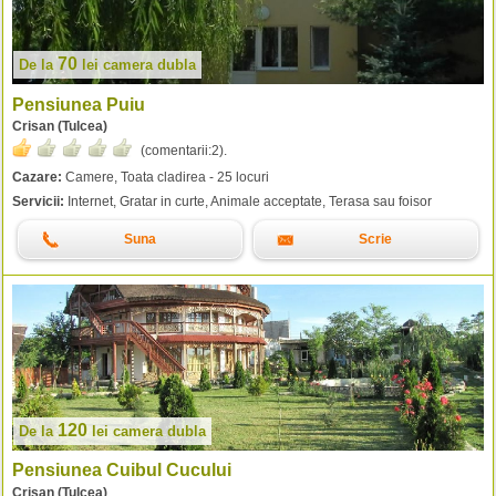
70
De la
lei
camera dubla
Pensiunea Puiu
Crisan (Tulcea)
(comentarii:
2
).
Cazare:
Camere, Toata cladirea - 25 locuri
Servicii:
Internet, Gratar in curte, Animale acceptate, Terasa sau foisor
Suna
Scrie
120
De la
lei
camera dubla
Pensiunea Cuibul Cucului
Crisan (Tulcea)