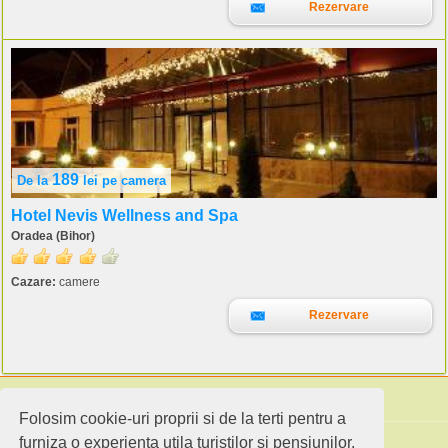
Rezervare
189
De la
lei
pe camera
Hotel Nevis Wellness and Spa
Oradea (Bihor)
Cazare:
camere
Rezervare
Folosim cookie-uri proprii si de la terti pentru a
Cauta pensiuni
furniza o experienta utila turistilor si pensiunilor.