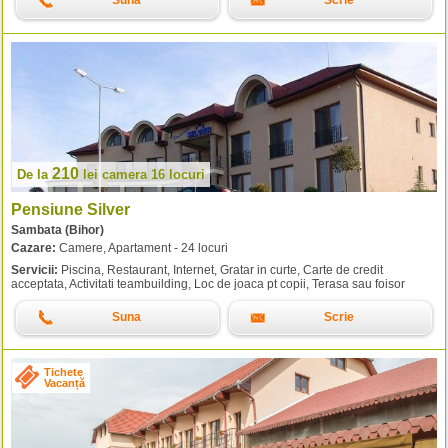
Suna
Scrie
210
De la
lei
camera 16 locuri
Pensiune Silver
Sambata (Bihor)
Cazare:
Camere, Apartament - 24 locuri
Servicii:
Piscina, Restaurant, Internet, Gratar in curte, Carte de credit
acceptata, Activitati teambuilding, Loc de joaca pt copii, Terasa sau foisor
Suna
Scrie
Tichete
Vacanță