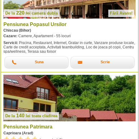
220
De la
lei
camera dubla
Fără Avans!
Pensiunea Popasul Ursilor
Chiscau (Bihor)
Cazare:
Camere, Apartament - 55 locuri
Servicii:
Piscina, Restaurant, Internet, Gratar in curte, Vanzare produse locale,
Carte de credit acceptata, Activitati teambuilding, Loc de joaca pt copii, Centru
spa/wellness, Terasa sau foisor
Suna
Scrie
140
De la
lei
toata cladirea
Pensiunea Patrimara
Caprioara (Arad)