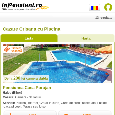
13 rezultate
Cazare Crisana cu Piscina
Lista
Harta
Tichete
Vacanță
200
De la
lei
camera dubla
Pensiunea Casa Porojan
Haieu (Bihor)
Cazare:
Camere - 31 locuri
Servicii:
Piscina, Internet, Gratar in curte, Carte de credit acceptata, Loc de
joaca pt copii, Terasa sau foisor