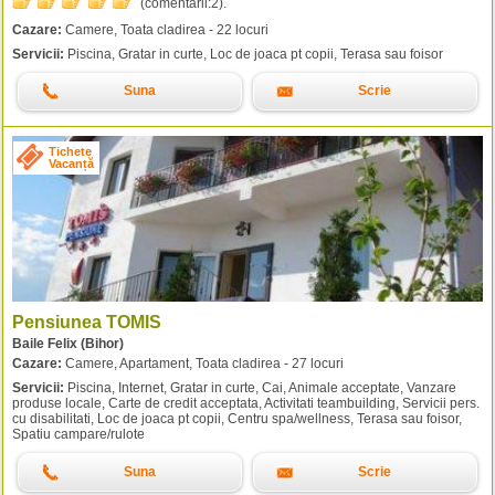
(comentarii:
2
).
Cazare:
Camere, Toata cladirea - 22 locuri
Servicii:
Piscina, Gratar in curte, Loc de joaca pt copii, Terasa sau foisor
Suna
Scrie
Tichete
Vacanță
Pensiunea TOMIS
Baile Felix (Bihor)
Cazare:
Camere, Apartament, Toata cladirea - 27 locuri
Servicii:
Piscina, Internet, Gratar in curte, Cai, Animale acceptate, Vanzare
produse locale, Carte de credit acceptata, Activitati teambuilding, Servicii pers.
cu disabilitati, Loc de joaca pt copii, Centru spa/wellness, Terasa sau foisor,
Spatiu campare/rulote
Suna
Scrie