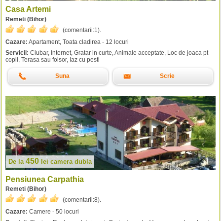
Casa Artemi
Remeti (Bihor)
(comentarii:
1
).
Cazare:
Apartament, Toata cladirea - 12 locuri
Servicii:
Ciubar, Internet, Gratar in curte, Animale acceptate, Loc de joaca pt
copii, Terasa sau foisor, Iaz cu pesti
Suna
Scrie
450
De la
lei
camera dubla
Pensiunea Carpathia
Remeti (Bihor)
(comentarii:
8
).
Cazare:
Camere - 50 locuri