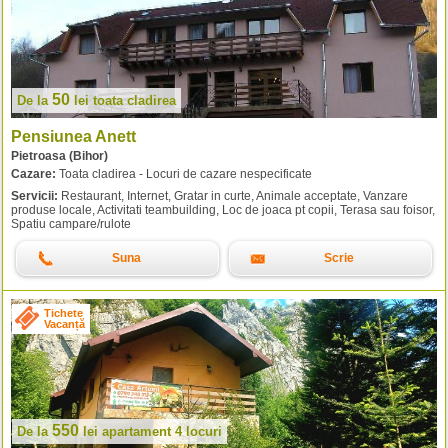
50
De la
lei
toata cladirea
Pensiunea Anett
Pietroasa (Bihor)
Cazare:
Toata cladirea - Locuri de cazare nespecificate
Servicii:
Restaurant, Internet, Gratar in curte, Animale acceptate, Vanzare
produse locale, Activitati teambuilding, Loc de joaca pt copii, Terasa sau foisor,
Spatiu campare/rulote
Suna
Scrie
Tichete
Vacanță
550
De la
lei
apartament 4 locuri