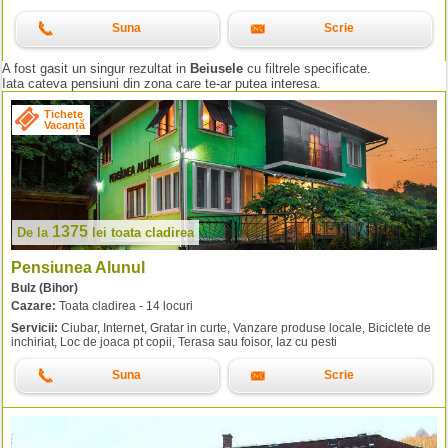
Suna
Scrie
A fost gasit un singur rezultat in
Beiusele
cu filtrele specificate.
Iata cateva pensiuni din zona care te-ar putea interesa.
Tichete
Vacanță
1375
De la
lei
toata cladirea
Pensiunea Alunul
Bulz (Bihor)
Cazare:
Toata cladirea - 14 locuri
Servicii:
Ciubar, Internet, Gratar in curte, Vanzare produse locale, Biciclete de
inchiriat, Loc de joaca pt copii, Terasa sau foisor, Iaz cu pesti
Suna
Scrie