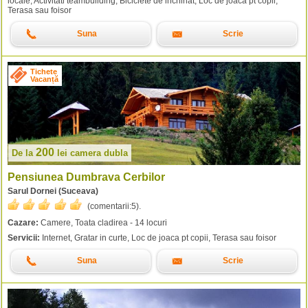
locale, Activitati teambuilding, Biciclete de inchiriat, Loc de joaca pt copii,
Terasa sau foisor
Suna
Scrie
Tichete
Vacanță
200
De la
lei
camera dubla
Pensiunea Dumbrava Cerbilor
Sarul Dornei (Suceava)
(comentarii:
5
).
Cazare:
Camere, Toata cladirea - 14 locuri
Servicii:
Internet, Gratar in curte, Loc de joaca pt copii, Terasa sau foisor
Suna
Scrie