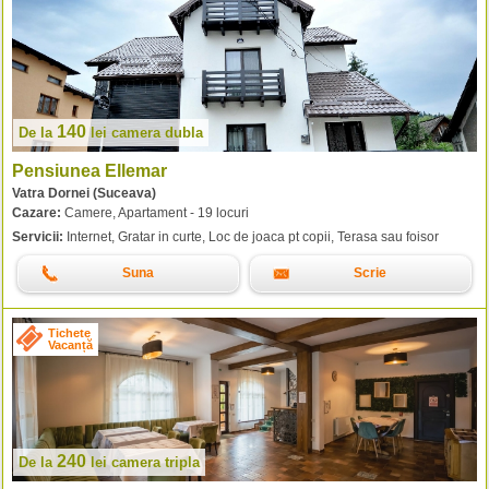
140
De la
lei
camera dubla
Pensiunea Ellemar
Vatra Dornei (Suceava)
Cazare:
Camere, Apartament - 19 locuri
Servicii:
Internet, Gratar in curte, Loc de joaca pt copii, Terasa sau foisor
Suna
Scrie
Tichete
Vacanță
240
De la
lei
camera tripla