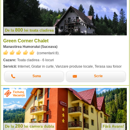
800
De la
lei
toata cladirea
Green Corner Chalet
Manastirea Humorului (Suceava)
(comentarii:
8
).
Cazare:
Toata cladirea - 6 locuri
Servicii:
Internet, Gratar in curte, Vanzare produse locale, Terasa sau foisor
Suna
Scrie
Tichete
Vacanță
280
De la
lei
camera dubla
Fără Avans!