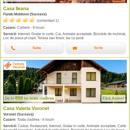
Casa Ileana
Fundu Moldovei (Suceava)
(comentarii:
1
).
Cazare:
Camere - 8 locuri
Servicii:
Internet, Gratar in curte, Cai, Animale acceptate, Biciclete de inchiriat,
Loc de joaca pt copii, Terasa sau foisor, Iaz cu pesti
Suna
Scrie
Tichete
Vacanță
850
De la
lei
toata cladirea
Fără Avans!
Casa Valeria Voronet
Voronet (Suceava)
Cazare:
Toata cladirea - 6 locuri
Servicii:
Ciubar, Restaurant, Internet, Gratar in curte, Animale acceptate, Carte
de credit acceptata, Activitati teambuilding, Biciclete de inchiriat, Loc de joaca