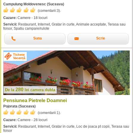
Campulung Moldovenesc (Suceava)
(comentarii:
3
).
Cazare:
Camere - 18 locuri
Servicii:
Restaurant, Internet, Gratar in curte, Animale acceptate, Terasa sau
foisor, Spatiu campare/rulote
Suna
Scrie
Tichete
Vacanță
280
De la
lei
camera dubla
Pensiunea Pietrele Doamnei
Pojorata (Suceava)
(comentarii:
1
).
Cazare:
Camere - 28 locuri
Servicii:
Restaurant, Internet, Gratar in curte, Loc de joaca pt copii, Terasa sau
foisor