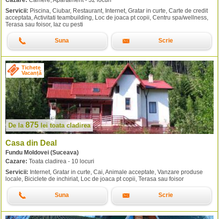
Servicii:
Piscina, Ciubar, Restaurant, Internet, Gratar in curte, Carte de credit
acceptata, Activitati teambuilding, Loc de joaca pt copii, Centru spa/wellness,
Terasa sau foisor, Iaz cu pesti
Suna
Scrie
Tichete
Vacanță
875
De la
lei
toata cladirea
Casa din Deal
Fundu Moldovei (Suceava)
Cazare:
Toata cladirea - 10 locuri
Servicii:
Internet, Gratar in curte, Cai, Animale acceptate, Vanzare produse
locale, Biciclete de inchiriat, Loc de joaca pt copii, Terasa sau foisor
Suna
Scrie