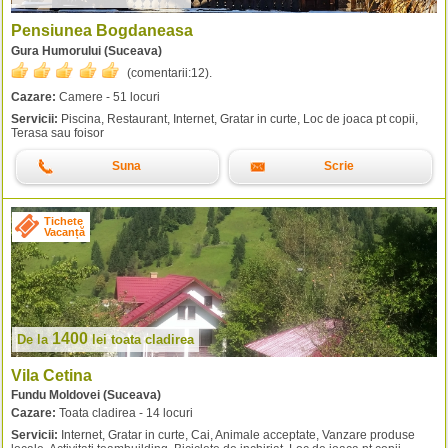
Pensiunea Bogdaneasa
Gura Humorului (Suceava)
(comentarii:
12
).
Cazare:
Camere - 51 locuri
Servicii:
Piscina, Restaurant, Internet, Gratar in curte, Loc de joaca pt copii,
Terasa sau foisor
Suna
Scrie
Tichete
Vacanță
1400
De la
lei
toata cladirea
Vila Cetina
Fundu Moldovei (Suceava)
Cazare:
Toata cladirea - 14 locuri
Servicii:
Internet, Gratar in curte, Cai, Animale acceptate, Vanzare produse