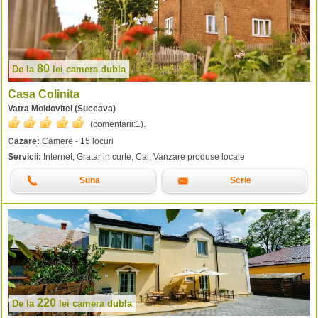
80
De la
lei
camera dubla
Casa Colinita
Vatra Moldovitei (Suceava)
(comentarii:
1
).
Cazare:
Camere - 15 locuri
Servicii:
Internet, Gratar in curte, Cai, Vanzare produse locale
Suna
Scrie
220
De la
lei
camera dubla