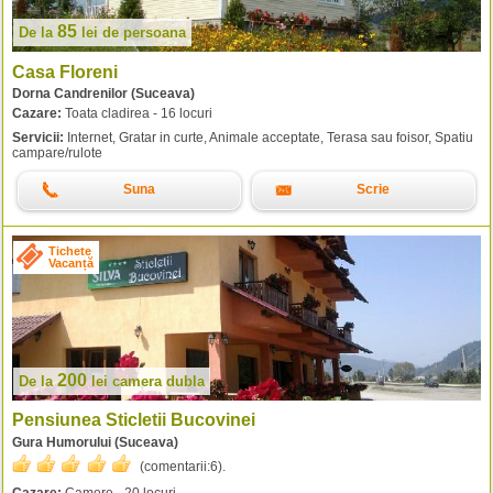
85
De la
lei
de persoana
Casa Floreni
Dorna Candrenilor (Suceava)
Cazare:
Toata cladirea - 16 locuri
Servicii:
Internet, Gratar in curte, Animale acceptate, Terasa sau foisor, Spatiu
campare/rulote
Suna
Scrie
Tichete
Vacanță
200
De la
lei
camera dubla
Pensiunea Sticletii Bucovinei
Gura Humorului (Suceava)
(comentarii:
6
).
Cazare:
Camere - 20 locuri