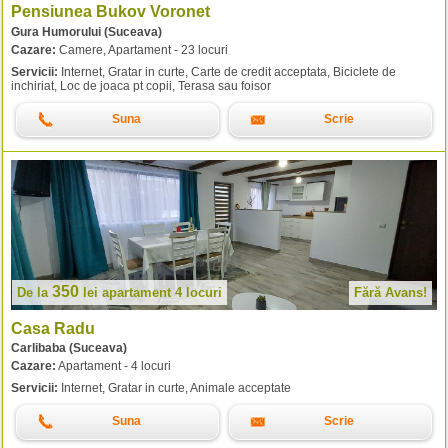
Pensiunea Bukov Voronet
Gura Humorului (Suceava)
Cazare:
Camere, Apartament - 23 locuri
Servicii:
Internet, Gratar in curte, Carte de credit acceptata, Biciclete de
inchiriat, Loc de joaca pt copii, Terasa sau foisor
Suna
Scrie
350
De la
lei
apartament 4 locuri
Fără Avans!
Casa Radu
Carlibaba (Suceava)
Cazare:
Apartament - 4 locuri
Servicii:
Internet, Gratar in curte, Animale acceptate
Suna
Scrie