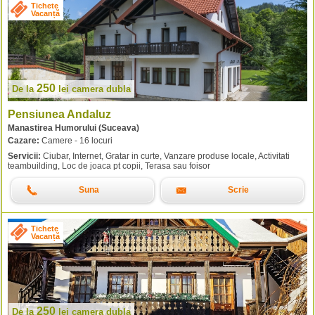
Tichete
Vacanță
250
De la
lei
camera dubla
Pensiunea Andaluz
Manastirea Humorului (Suceava)
Cazare:
Camere - 16 locuri
Servicii:
Ciubar, Internet, Gratar in curte, Vanzare produse locale, Activitati
teambuilding, Loc de joaca pt copii, Terasa sau foisor
Suna
Scrie
Tichete
Vacanță
250
De la
lei
camera dubla