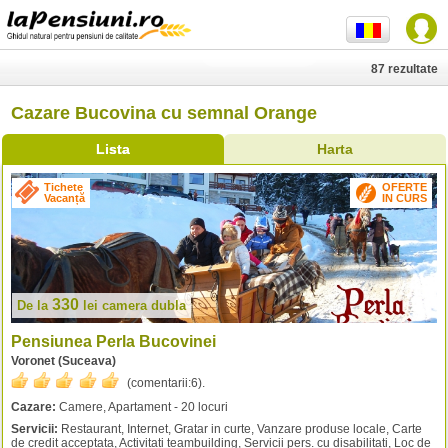
87 rezultate
Cazare Bucovina cu semnal Orange
Lista
Harta
Tichete
OFERTE
Vacanță
IN CURS
330
De la
lei
camera dubla
Pensiunea Perla Bucovinei
Voronet (Suceava)
(comentarii:
6
).
Cazare:
Camere, Apartament - 20 locuri
Servicii:
Restaurant, Internet, Gratar in curte, Vanzare produse locale, Carte
de credit acceptata, Activitati teambuilding, Servicii pers. cu disabilitati, Loc de