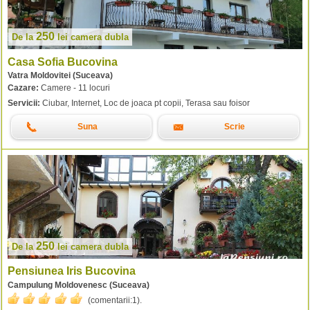
250
De la
lei
camera dubla
Casa Sofia Bucovina
Vatra Moldovitei (Suceava)
Cazare:
Camere - 11 locuri
Servicii:
Ciubar, Internet, Loc de joaca pt copii, Terasa sau foisor
Suna
Scrie
250
De la
lei
camera dubla
Pensiunea Iris Bucovina
Campulung Moldovenesc (Suceava)
(comentarii:
1
).