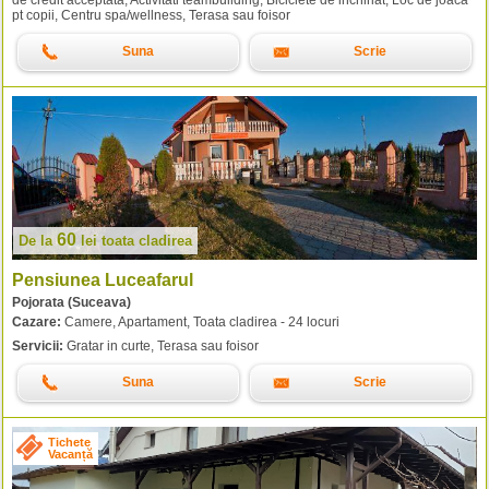
pt copii, Centru spa/wellness, Terasa sau foisor
Suna
Scrie
60
De la
lei
toata cladirea
Pensiunea Luceafarul
Pojorata (Suceava)
Cazare:
Camere, Apartament, Toata cladirea - 24 locuri
Servicii:
Gratar in curte, Terasa sau foisor
Suna
Scrie
Tichete
Vacanță