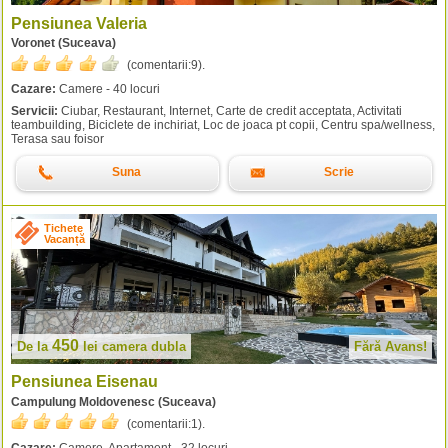
Pensiunea Valeria
Voronet (Suceava)
(comentarii:
9
).
Cazare:
Camere - 40 locuri
Servicii:
Ciubar, Restaurant, Internet, Carte de credit acceptata, Activitati
teambuilding, Biciclete de inchiriat, Loc de joaca pt copii, Centru spa/wellness,
Terasa sau foisor
Suna
Scrie
Tichete
Vacanță
450
De la
lei
camera dubla
Fără Avans!
Pensiunea Eisenau
Campulung Moldovenesc (Suceava)
(comentarii:
1
).
Cazare:
Camere, Apartament - 32 locuri