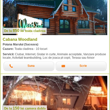
850
De la
lei
toata cladirea
Cabana Woodland
Poiana Marului (Suceava)
Cazare:
Toata cladirea - 10 locuri
Servicii:
Ciubar, Internet, Gratar in curte, Animale acceptate, Vanzare produse
locale, Activitati teambuilding, Loc de joaca pt copii, Terasa sau foisor
Suna
Scrie
150
De la
lei
camera dubla