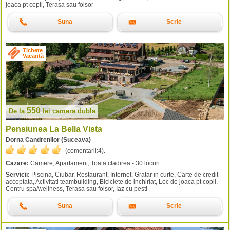
joaca pt copii, Terasa sau foisor
Suna
Scrie
Tichete
Vacanță
550
De la
lei
camera dubla
Pensiunea La Bella Vista
Dorna Candrenilor (Suceava)
(comentarii:
4
).
Cazare:
Camere, Apartament, Toata cladirea - 30 locuri
Servicii:
Piscina, Ciubar, Restaurant, Internet, Gratar in curte, Carte de credit
acceptata, Activitati teambuilding, Biciclete de inchiriat, Loc de joaca pt copii,
Centru spa/wellness, Terasa sau foisor, Iaz cu pesti
Suna
Scrie