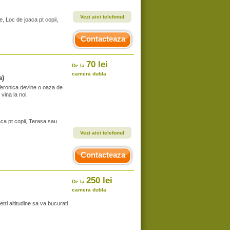
Vezi aici telefonul
e, Loc de joaca pt copii,
Contacteaza
70 lei
De la
camera dubla
a)
Veronica devine o oaza de
vina la noi.
aca pt copii, Terasa sau
Vezi aici telefonul
Contacteaza
250 lei
De la
camera dubla
ri altitudine sa va bucurati