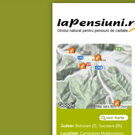
vezi harta
Judete:
Botosani
(3),
Suceava
(85)
Localitati:
Campulung Moldovenesc
,