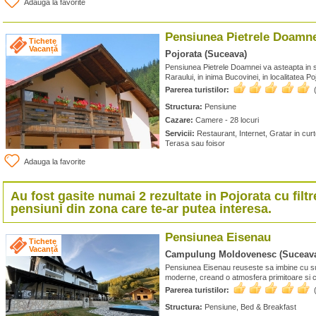
Adauga la favorite
Pensiunea Pietrele Doamn
Tichete
Vacanță
Pojorata (Suceava)
Pensiunea Pietrele Doamnei va asteapta in s
Raraului, in inima Bucovinei, in localitatea Poj
Parerea turistilor:
Structura:
Pensiune
Cazare:
Camere - 28 locuri
Servicii:
Restaurant, Internet, Gratar in curt
Terasa sau foisor
Adauga la favorite
Au fost gasite numai 2 rezultate in
Pojorata
cu filtr
pensiuni din zona care te-ar putea interesa.
Pensiunea Eisenau
Tichete
Vacanță
Campulung Moldovenesc (Suceav
Pensiunea Eisenau reuseste sa imbine cu su
moderne, creand o atmosfera primitoare si c
Parerea turistilor:
Structura:
Pensiune, Bed & Breakfast