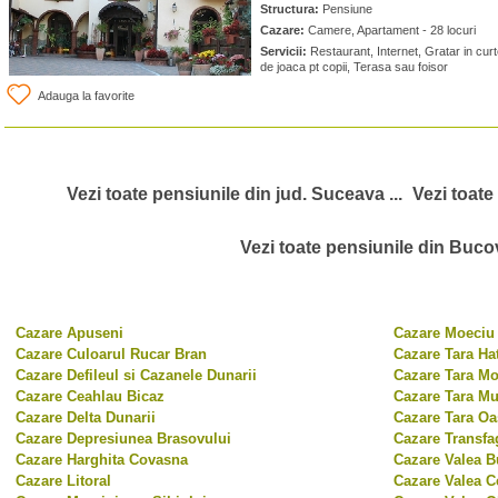
Structura:
Pensiune
Cazare:
Camere, Apartament - 28 locuri
Servicii:
Restaurant, Internet, Gratar in curte
de joaca pt copii, Terasa sau foisor
Adauga la favorite
Vezi toate pensiunile din jud. Suceava ...
Vezi toate
Vezi toate pensiunile din Bucov
Cazare Apuseni
Cazare Moeciu 
Cazare Culoarul Rucar Bran
Cazare Tara Ha
Cazare Defileul si Cazanele Dunarii
Cazare Tara Mo
Cazare Ceahlau Bicaz
Cazare Tara Mu
Cazare Delta Dunarii
Cazare Tara Oa
Cazare Depresiunea Brasovului
Cazare Transfa
Cazare Harghita Covasna
Cazare Valea B
Cazare Litoral
Cazare Valea C