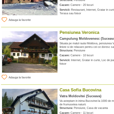
Structura:
Pensiune
Cazare:
Camere - 20 locuri
Servicii:
Restaurant, Internet, Gratar in curt
Terasa sau foisor
Adauga la favorite
Pensiunea Veronica
Campulung Moldovenesc (Suceav
Situata pe malul raului Moldova, pensiunea 
liniste si de relaxare pentru cei ce doresc sa 
Structura:
Pensiune
Cazare:
Camere - 10 locuri
Servicii:
Internet, Gratar in curte, Loc de jo
foisor
Adauga la favorite
Casa Sofia Bucovina
Vatra Moldovitei (Suceava)
Va asteptam in inima Bucovinei la 1000 de met
de frumusetea naturii.
Structura:
Pensiune, Casa de vacanta
Cazare:
Camere - 11 locuri