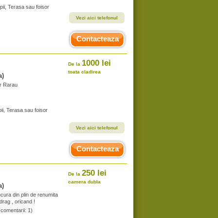
pii, Terasa sau foisor
Vezi aici telefonul
Contacteaza
1000 lei
De la
toata cladirea
a)
or Rarau
ii, Terasa sau foisor
Vezi aici telefonul
Contacteaza
250 lei
De la
camera dubla
a)
cura din plin de renumita
drag , oricand !
(comentarii: 1)