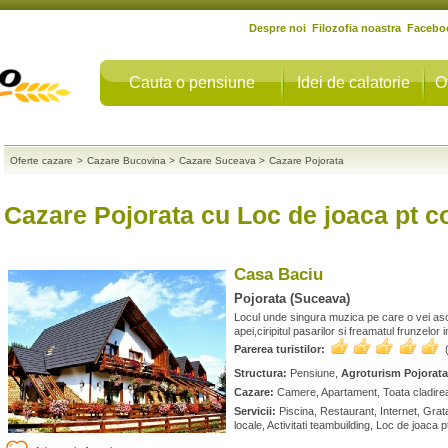
Despre noi
Filozofia noastra
Facebo
Cauta o pensiune
Idei de calatorie
O
Oferte cazare
>
Cazare Bucovina
>
Cazare Suceava
>
Cazare Pojorata
Cazare Pojorata cu Loc de joaca pt co
Casa Baciu
Pojorata (Suceava)
Locul unde singura muzica pe care o vei ascu
apei,ciripitul pasarilor si freamatul frunzelor i
Parerea turistilor:
Structura:
Pensiune,
Agroturism Pojorata
Cazare:
Camere, Apartament, Toata cladirea 
Servicii:
Piscina, Restaurant, Internet, Grat
locale, Activitati teambuilding, Loc de joaca p