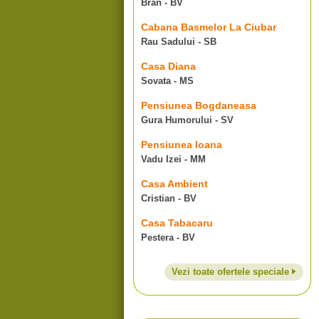
Bran - BV
Cabana Basmelor La Ciubar
Rau Sadului - SB
Casa Diana
Sovata - MS
Pensiunea Bogdaneasa
Gura Humorului - SV
Pensiunea Ioana
Vadu Izei - MM
Casa Ambient
Cristian - BV
Casa Tabacaru
Pestera - BV
Vezi toate ofertele speciale