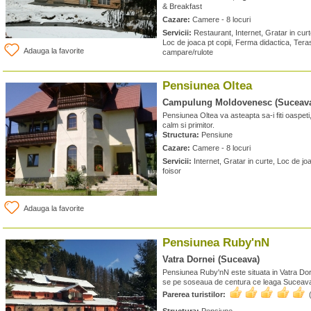
& Breakfast
Cazare:
Camere - 8 locuri
Servicii:
Restaurant, Internet, Gratar in cur
Loc de joaca pt copii, Ferma didactica, Teras
Adauga la favorite
campare/rulote
Pensiunea Oltea
Campulung Moldovenesc (Suceav
Pensiunea Oltea va asteapta sa-i fiti oaspeti
calm si primitor.
Structura:
Pensiune
Cazare:
Camere - 8 locuri
Servicii:
Internet, Gratar in curte, Loc de jo
foisor
Adauga la favorite
Pensiunea Ruby'nN
Vatra Dornei (Suceava)
Pensiunea Ruby'nN este situata in Vatra Dor
se pe soseaua de centura ce leaga Suceava
Parerea turistilor: