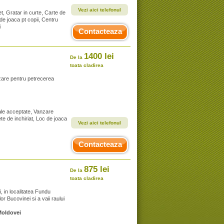
Vezi aici telefonul
t, Gratar in curte, Carte de
 de joaca pt copii, Centru
i
Contacteaza
1400 lei
De la
toata cladirea
azare pentru petrecerea
male acceptate, Vanzare
ete de inchiriat, Loc de joaca
Vezi aici telefonul
Contacteaza
875 lei
De la
toata cladirea
, in localitatea Fundu
or Bucovinei si a vaii raului
Moldovei