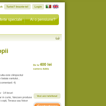
ok
Turist? Inscrie-te!
Login
ferte speciale
Ai o pensiune?
pii
400 lei
De la
camera dubla
lta este climpocitul
n bataia vantului...
(comentarii: 4)
- 14 locuri
Vezi aici telefonul
ar in curte, Vanzare produse
t copii, Terasa sau foisor