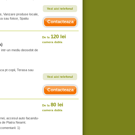
Vezi aici telefonul
te, Vanzare produse locale,
a sau foisor, Spatiu
Contacteaza
120 lei
De la
camera dubla
a)
, intr-un mediu deosebit de
aca pt copii, Terasa sau
Vezi aici telefonul
Contacteaza
80 lei
De la
camera dubla
nei, accesul auto facandu-
 de Piatra Neamt.
(comentarii: 1)