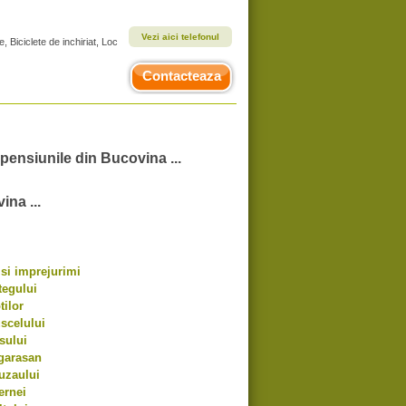
Vezi aici telefonul
, Biciclete de inchiriat, Loc
Contacteaza
 pensiunile din Bucovina ...
ina ...
si imprejurimi
tegului
tilor
scelului
sului
garasan
uzaului
ernei