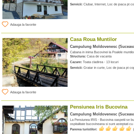
Servicii:
Ciubar, Internet, Loc de joaca pt co
Adauga la favorite
Casa Roua Muntilor
Campulung Moldovenesc (Suceav
Cabana in inima Bucovinei la Poalele muntil
Structura:
Casa de vacanta
Cazare:
Toata cladirea - 13 locuri
Servicii:
Gratar in curte, Loc de joaca pt cop
Adauga la favorite
Pensiunea Iris Bucovina
Campulung Moldovenesc (Suceav
La Pensiunea IRIS - Bucovina oaspetii se bu
ospitalitate bucovineana si sunt asteptati cu 
Parerea turistilor: