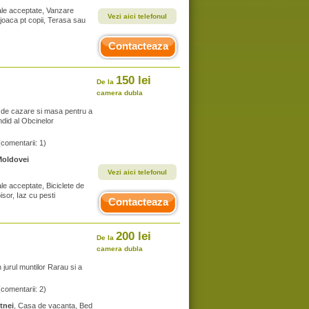
male acceptate, Vanzare
Vezi aici telefonul
 joaca pt copii, Terasa sau
Contacteaza
150 lei
De la
camera dubla
e de cazare si masa pentru a
endid al Obcinelor
(comentarii: 1)
Moldovei
Vezi aici telefonul
ale acceptate, Biciclete de
isor, Iaz cu pesti
Contacteaza
200 lei
De la
camera dubla
 jurul muntilor Rarau si a
(comentarii: 2)
tnei
, Casa de vacanta, Bed