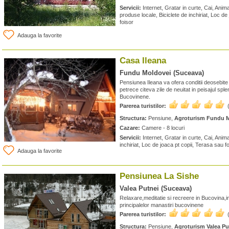
Servicii:
Internet, Gratar in curte, Cai, Ani
produse locale, Biciclete de inchiriat, Loc de
foisor
Adauga la favorite
Casa Ileana
Fundu Moldovei (Suceava)
Pensiunea Ileana va ofera conditii deosebit
petrece citeva zile de neuitat in peisajul spl
Bucovinene.
Parerea turistilor:
Structura:
Pensiune,
Agroturism Fundu 
Cazare:
Camere - 8 locuri
Servicii:
Internet, Gratar in curte, Cai, Anim
inchiriat, Loc de joaca pt copii, Terasa sau fo
Adauga la favorite
Pensiunea La Sishe
Valea Putnei (Suceava)
Relaxare,meditatie si recreere in Bucovina,in
principalelor manastiri bucovinene
Parerea turistilor:
Structura:
Pensiune,
Agroturism Valea Pu