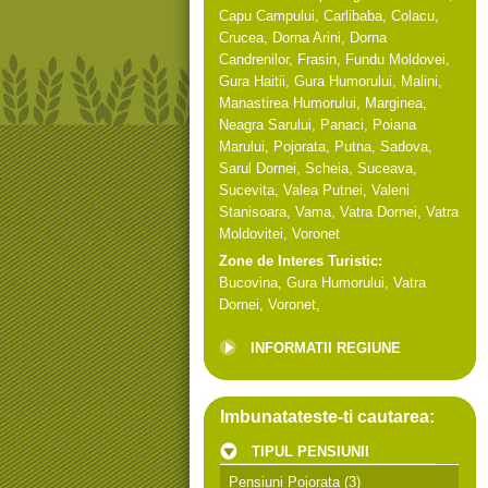
Capu Campului
,
Carlibaba
,
Colacu
,
Crucea
,
Dorna Arini
,
Dorna
Candrenilor
,
Frasin
,
Fundu Moldovei
,
Gura Haitii
,
Gura Humorului
,
Malini
,
Manastirea Humorului
,
Marginea
,
Neagra Sarului
,
Panaci
,
Poiana
Marului
,
Pojorata
,
Putna
,
Sadova
,
Sarul Dornei
,
Scheia
,
Suceava
,
Sucevita
,
Valea Putnei
,
Valeni
Stanisoara
,
Vama
,
Vatra Dornei
,
Vatra
Moldovitei
,
Voronet
Zone de Interes Turistic:
Bucovina
,
Gura Humorului
,
Vatra
Dornei
,
Voronet
,
INFORMATII REGIUNE
Imbunatateste-ti cautarea:
TIPUL PENSIUNII
Pensiuni Pojorata
(3)