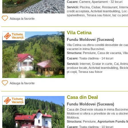
Cazare:
Camere, Apartament - 32 locuri
Servicii:
Piscina, Ciubar, Restaurant, Interne
credit acceptata, Activitati teambuilding, Loc
spa/wellness, Terasa sau foisor, Iaz cu pest
Adauga la favorite
Vila Cetina
Tichete
Vacanță
Fundu Moldovei (Suceava)
Vila Cetina va ofera conditii deosebite de c
vacantei in inima Bucovinei.
Structura:
Pensiune, Casa de vacanta, Vila
Cazare:
Toata cladirea - 14 locuri
Servicii:
Internet, Gratar in curte, Cai, Ani
produse locale, Activitati teambuilding, Bicicl
pt copii, Terasa sau foisor
Adauga la favorite
Casa din Deal
Tichete
Vacanță
Fundu Moldovei (Suceava)
Casa din Deal este situata in inima Bucovinei
Moldovei si ofera o priveliste de vis a obcinel
Moldova.
Structura:
Pensiune,
Agroturism Fundu 
Cazare:
Toata cladirea - 10 locuri