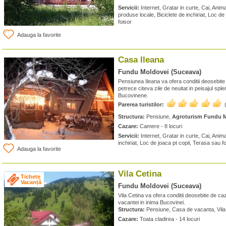
Servicii:
Internet, Gratar in curte, Cai, Ani
produse locale, Biciclete de inchiriat, Loc de
foisor
Adauga la favorite
Casa Ileana
Fundu Moldovei (Suceava)
Pensiunea Ileana va ofera conditii deosebit
petrece citeva zile de neuitat in peisajul spl
Bucovinene.
Parerea turistilor:
Structura:
Pensiune,
Agroturism Fundu 
Cazare:
Camere - 8 locuri
Servicii:
Internet, Gratar in curte, Cai, Anim
inchiriat, Loc de joaca pt copii, Terasa sau fo
Adauga la favorite
Vila Cetina
Tichete
Vacanță
Fundu Moldovei (Suceava)
Vila Cetina va ofera conditii deosebite de c
vacantei in inima Bucovinei.
Structura:
Pensiune, Casa de vacanta, Vila
Cazare:
Toata cladirea - 14 locuri