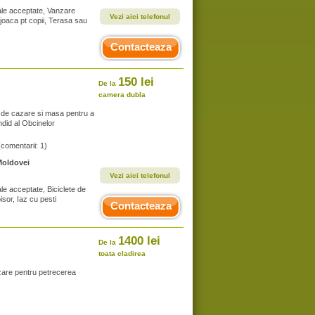
male acceptate, Vanzare
Vezi aici telefonul
 joaca pt copii, Terasa sau
Contacteaza
150 lei
De la
camera dubla
e de cazare si masa pentru a
endid al Obcinelor
(comentarii: 1)
Moldovei
Vezi aici telefonul
ale acceptate, Biciclete de
isor, Iaz cu pesti
Contacteaza
1400 lei
De la
toata cladirea
azare pentru petrecerea