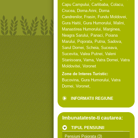
Capu Campului
,
Carlibaba
,
Colacu
,
Crucea
,
Dorna Arini
,
Dorna
Candrenilor
,
Frasin
,
Fundu Moldovei
,
Gura Haitii
,
Gura Humorului
,
Malini
,
Manastirea Humorului
,
Marginea
,
Neagra Sarului
,
Panaci
,
Poiana
Marului
,
Pojorata
,
Putna
,
Sadova
,
Sarul Dornei
,
Scheia
,
Suceava
,
Sucevita
,
Valea Putnei
,
Valeni
Stanisoara
,
Vama
,
Vatra Dornei
,
Vatra
Moldovitei
,
Voronet
Zone de Interes Turistic:
Bucovina
,
Gura Humorului
,
Vatra
Dornei
,
Voronet
,
INFORMATII REGIUNE
Imbunatateste-ti cautarea:
TIPUL PENSIUNII
Pensiuni Pojorata
(3)