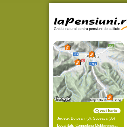
vezi harta
Judete:
Botosani
(3),
Suceava
(85)
Localitati:
Campulung Moldovenesc
,