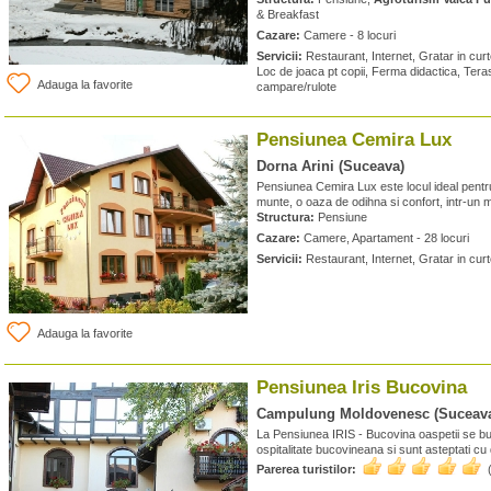
& Breakfast
Cazare:
Camere - 8 locuri
Servicii:
Restaurant, Internet, Gratar in cur
Loc de joaca pt copii, Ferma didactica, Teras
Adauga la favorite
campare/rulote
Pensiunea Cemira Lux
Dorna Arini (Suceava)
Pensiunea Cemira Lux este locul ideal pentru
munte, o oaza de odihna si confort, intr-un med
Structura:
Pensiune
Cazare:
Camere, Apartament - 28 locuri
Servicii:
Restaurant, Internet, Gratar in curt
Adauga la favorite
Pensiunea Iris Bucovina
Campulung Moldovenesc (Suceav
La Pensiunea IRIS - Bucovina oaspetii se bu
ospitalitate bucovineana si sunt asteptati cu 
Parerea turistilor: