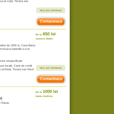
aca pt copii, Terasa sau
Vezi aici telefonul
Contacteaza
650 lei
De la
camera dubla
itudine de 1000 m, Casa Baciu
i incarca bateriile si a te
zare nespecificate
se locale, Carte de credit
Vezi aici telefonul
e inchiriat, Terasa sau foisor
Contacteaza
1000 lei
De la
toata cladirea
a)
or Rarau