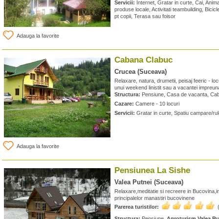
Servicii:
Internet, Gratar in curte, Cai, Ani
produse locale, Activitati teambuilding, Bicicl
pt copii, Terasa sau foisor
Adauga la favorite
Cabana Clabuc
Crucea (Suceava)
Relaxare, natura, drumetii, peisaj feeric - lo
unui weekend linistit sau a vacantei impreuna
Structura:
Pensiune, Casa de vacanta, Ca
Cazare:
Camere - 10 locuri
Servicii:
Gratar in curte, Spatiu campare/rul
Adauga la favorite
Pensiunea La Sishe
Valea Putnei (Suceava)
Relaxare,meditatie si recreere in Bucovina,in
principalelor manastiri bucovinene
Parerea turistilor:
Structura:
Pensiune,
Agroturism Valea Pu