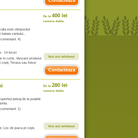
Contacteaza
400 lei
De la
camera dubla
lta este climpocitul
n bataia vantului...
(comentarii: 4)
- 14 locuri
Vezi aici telefonul
ar in curte, Vanzare produse
t copii, Terasa sau foisor
Contacteaza
280 lei
ei
De la
camera dubla
uperbul peisaj de la poalele
orita.
(comentarii: 1)
Vezi aici telefonul
e, Loc de joaca pt copii,