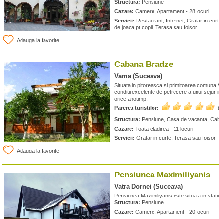
Structura:
Pensiune
Cazare:
Camere, Apartament - 28 locuri
Servicii:
Restaurant, Internet, Gratar in curte
de joaca pt copii, Terasa sau foisor
Adauga la favorite
Cabana Bradze
Vama (Suceava)
Situata in pitoreasca si primitoarea comun
conditii excelente de petrecere a unui sejur in
orice anotimp.
Parerea turistilor:
Structura:
Pensiune, Casa de vacanta, Ca
Cazare:
Toata cladirea - 11 locuri
Servicii:
Gratar in curte, Terasa sau foisor
Adauga la favorite
Pensiunea Maximiliyanis
Vatra Dornei (Suceava)
Pensiunea Maximiliyanis este situata in sta
Structura:
Pensiune
Cazare:
Camere, Apartament - 20 locuri