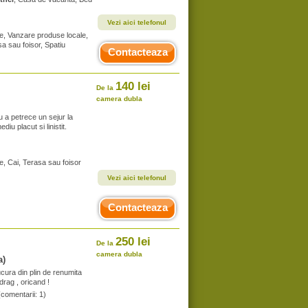
Vezi aici telefonul
te, Vanzare produse locale,
a sau foisor, Spatiu
Contacteaza
140 lei
De la
camera dubla
 a petrece un sejur la
iu placut si linistit.
e, Cai, Terasa sau foisor
Vezi aici telefonul
Contacteaza
250 lei
De la
camera dubla
a)
cura din plin de renumita
drag , oricand !
(comentarii: 1)