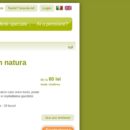
ok
Turist? Inscrie-te!
Login
ferte speciale
Ai o pensiune?
n natura
60 lei
De la
toata cladirea
l in care orice turist, poate
i ospitalitatea gazdelor.
- 24 locuri
Vezi aici telefonul