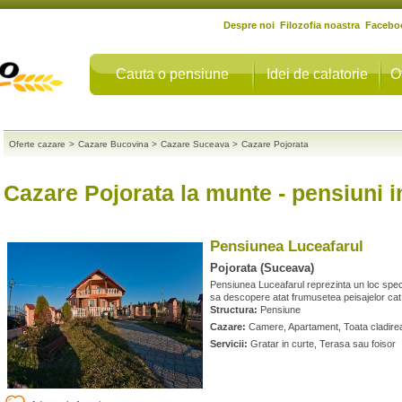
Despre noi
Filozofia noastra
Facebo
Cauta o pensiune
Idei de calatorie
O
Oferte cazare
>
Cazare Bucovina
>
Cazare Suceava
>
Cazare Pojorata
Cazare Pojorata la munte
- pensiuni i
Pensiunea Luceafarul
Pojorata (Suceava)
Pensiunea Luceafarul reprezinta un loc specia
sa descopere atat frumusetea peisajelor cat s
Structura:
Pensiune
Cazare:
Camere, Apartament, Toata cladirea 
Servicii:
Gratar in curte, Terasa sau foisor