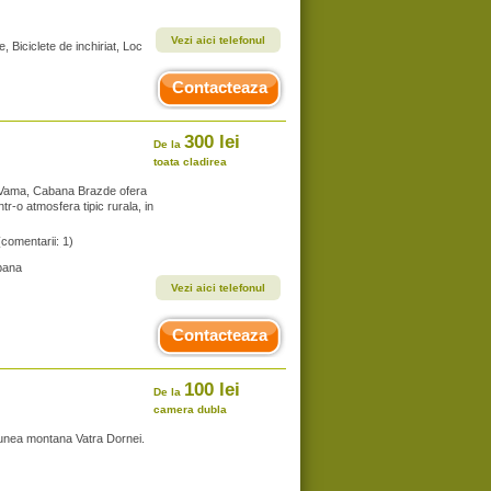
Vezi aici telefonul
, Biciclete de inchiriat, Loc
Contacteaza
300 lei
De la
toata cladirea
a Vama, Cabana Brazde ofera
tr-o atmosfera tipic rurala, in
(comentarii: 1)
bana
Vezi aici telefonul
Contacteaza
100 lei
De la
camera dubla
tiunea montana Vatra Dornei.