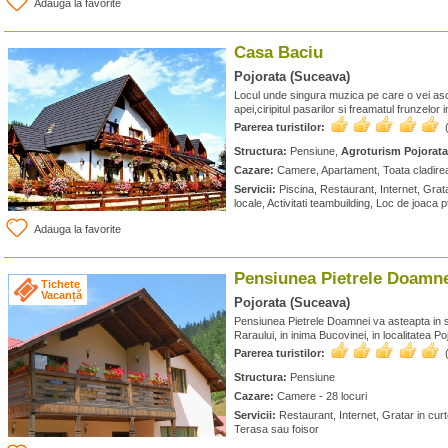
Adauga la favorite
Casa Baciu
Pojorata (Suceava)
Locul unde singura muzica pe care o vei ascu
apei,ciripitul pasarilor si freamatul frunzelor i
Parerea turistilor:
Structura:
Pensiune,
Agroturism Pojorata
Cazare:
Camere, Apartament, Toata cladirea 
Servicii:
Piscina, Restaurant, Internet, Grat
locale, Activitati teambuilding, Loc de joaca p
Adauga la favorite
Pensiunea Pietrele Doamn
Tichete
Vacanță
Pojorata (Suceava)
Pensiunea Pietrele Doamnei va asteapta in s
Raraului, in inima Bucovinei, in localitatea Poj
Parerea turistilor:
Structura:
Pensiune
Cazare:
Camere - 28 locuri
Servicii:
Restaurant, Internet, Gratar in curt
Terasa sau foisor