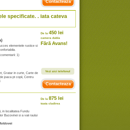
Contacteaza
ele specificate. . Iata cateva
450 lei
De la
camera dubla
a)
Fără Avans!
cces elementele rustice si
onfortabila.
(comentarii: 1)
Vezi aici telefonul
t, Gratar in curte, Carte de
 de joaca pt copii, Centru
i
Contacteaza
875 lei
De la
toata cladirea
, in localitatea Fundu
or Bucovinei si a vaii raului
Moldovei