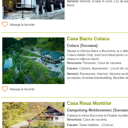
Servicii:
Internet, Gratar in curte, Loc de jo
foisor
Adauga la favorite
Casa Baciu Colacu
Colacu (Suceava)
Situata in Obcina Mare a Bucovinei, la o alt
Colacu Adults Only, este locul ideal pentru a-t
relaxa in mijlocul naturii.
Structura:
Pensiune, Casa de vacanta
Cazare:
Camere, Apartament - Locuri de ca
Servicii:
Restaurant, Internet, Vanzare produ
acceptata, Activitati teambuilding, Biciclete d
Adauga la favorite
Casa Roua Muntilor
Campulung Moldovenesc (Suceav
Cabana in inima Bucovinei la Poalele muntil
Structura:
Casa de vacanta
Cazare:
Toata cladirea - 13 locuri