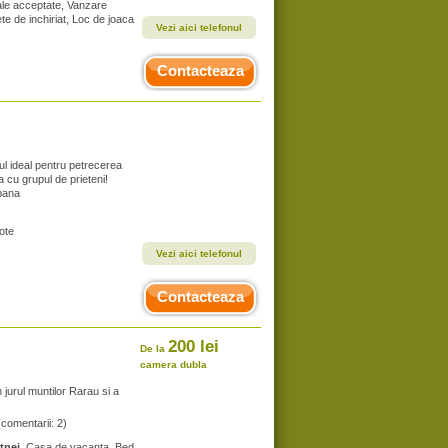
male acceptate, Vanzare
ete de inchiriat, Loc de joaca
Vezi aici telefonul
Contacteaza
cul ideal pentru petrecerea
 cu grupul de prieteni!
bana
ote
Vezi aici telefonul
Contacteaza
200 lei
De la
camera dubla
 jurul muntilor Rarau si a
(comentarii: 2)
tnei
, Casa de vacanta, Bed