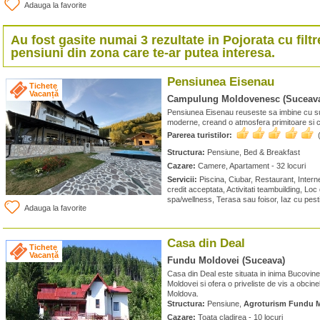
Adauga la favorite
Au fost gasite numai 3 rezultate in
Pojorata
cu filtr
pensiuni din zona care te-ar putea interesa.
Pensiunea Eisenau
Tichete
Vacanță
Campulung Moldovenesc (Suceav
Pensiunea Eisenau reuseste sa imbine cu su
moderne, creand o atmosfera primitoare si c
Parerea turistilor:
Structura:
Pensiune, Bed & Breakfast
Cazare:
Camere, Apartament - 32 locuri
Servicii:
Piscina, Ciubar, Restaurant, Interne
credit acceptata, Activitati teambuilding, Loc
spa/wellness, Terasa sau foisor, Iaz cu pest
Adauga la favorite
Casa din Deal
Tichete
Vacanță
Fundu Moldovei (Suceava)
Casa din Deal este situata in inima Bucovinei
Moldovei si ofera o priveliste de vis a obcinel
Moldova.
Structura:
Pensiune,
Agroturism Fundu 
Cazare:
Toata cladirea - 10 locuri