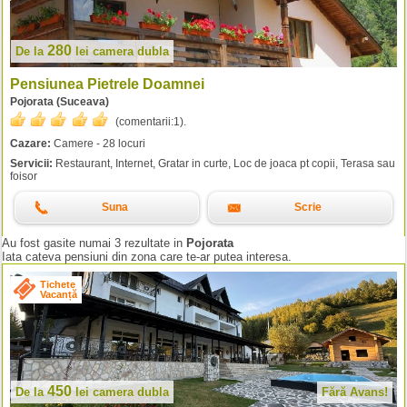
280
De la
lei
camera dubla
Pensiunea Pietrele Doamnei
Pojorata (Suceava)
(comentarii:
1
).
Cazare:
Camere - 28 locuri
Servicii:
Restaurant, Internet, Gratar in curte, Loc de joaca pt copii, Terasa sau
foisor
Suna
Scrie
Au fost gasite numai 3 rezultate in
Pojorata
Iata cateva pensiuni din zona care te-ar putea interesa.
Tichete
Vacanță
450
De la
lei
camera dubla
Fără Avans!