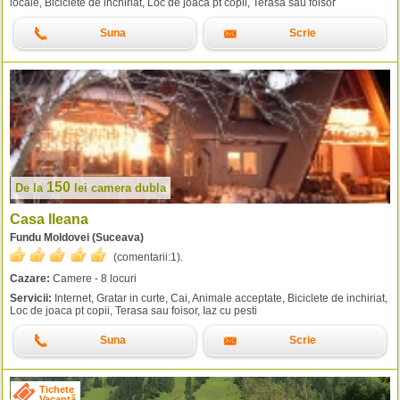
locale, Biciclete de inchiriat, Loc de joaca pt copii, Terasa sau foisor
Suna
Scrie
150
De la
lei
camera dubla
Casa Ileana
Fundu Moldovei (Suceava)
(comentarii:
1
).
Cazare:
Camere - 8 locuri
Servicii:
Internet, Gratar in curte, Cai, Animale acceptate, Biciclete de inchiriat,
Loc de joaca pt copii, Terasa sau foisor, Iaz cu pesti
Suna
Scrie
Tichete
Vacanță