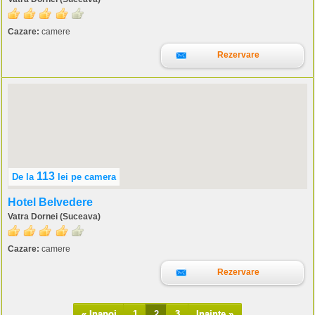
Cazare:
camere
Rezervare
113
De la
lei
pe camera
Hotel Belvedere
Vatra Dornei (Suceava)
Cazare:
camere
Rezervare
« Inapoi
1
2
3
Inainte »