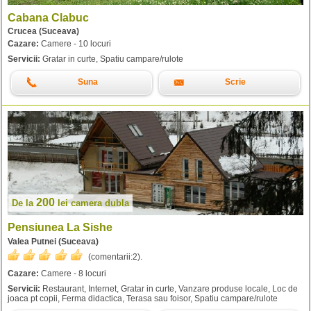
Cabana Clabuc
Crucea (Suceava)
Cazare:
Camere - 10 locuri
Servicii:
Gratar in curte, Spatiu campare/rulote
Suna
Scrie
200
De la
lei
camera dubla
Pensiunea La Sishe
Valea Putnei (Suceava)
(comentarii:
2
).
Cazare:
Camere - 8 locuri
Servicii:
Restaurant, Internet, Gratar in curte, Vanzare produse locale, Loc de
joaca pt copii, Ferma didactica, Terasa sau foisor, Spatiu campare/rulote