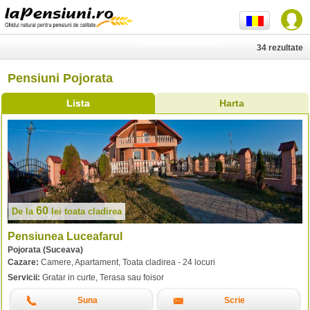
34 rezultate
Pensiuni Pojorata
Lista
Harta
60
De la
lei
toata cladirea
Pensiunea Luceafarul
Pojorata (Suceava)
Cazare:
Camere, Apartament, Toata cladirea - 24 locuri
Servicii:
Gratar in curte, Terasa sau foisor
Suna
Scrie