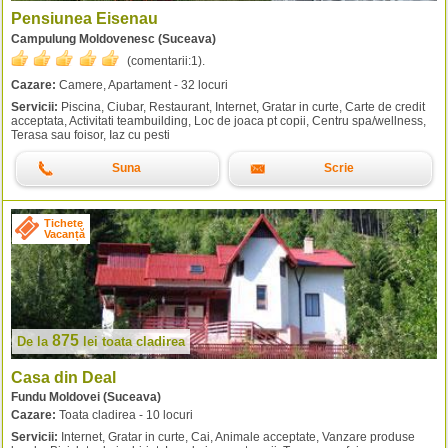
Pensiunea Eisenau
Campulung Moldovenesc (Suceava)
(comentarii:
1
).
Cazare:
Camere, Apartament - 32 locuri
Servicii:
Piscina, Ciubar, Restaurant, Internet, Gratar in curte, Carte de credit
acceptata, Activitati teambuilding, Loc de joaca pt copii, Centru spa/wellness,
Terasa sau foisor, Iaz cu pesti
Suna
Scrie
Tichete
Vacanță
875
De la
lei
toata cladirea
Casa din Deal
Fundu Moldovei (Suceava)
Cazare:
Toata cladirea - 10 locuri
Servicii:
Internet, Gratar in curte, Cai, Animale acceptate, Vanzare produse