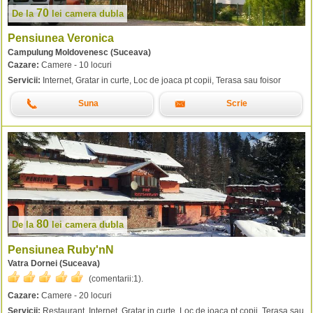
70
De la
lei
camera dubla
Pensiunea Veronica
Campulung Moldovenesc (Suceava)
Cazare:
Camere - 10 locuri
Servicii:
Internet, Gratar in curte, Loc de joaca pt copii, Terasa sau foisor
Suna
Scrie
80
De la
lei
camera dubla
Pensiunea Ruby'nN
Vatra Dornei (Suceava)
(comentarii:
1
).
Cazare:
Camere - 20 locuri
Servicii:
Restaurant, Internet, Gratar in curte, Loc de joaca pt copii, Terasa sau