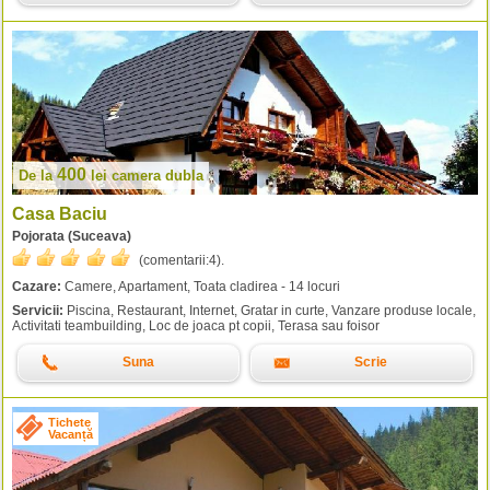
400
De la
lei
camera dubla
Casa Baciu
Pojorata (Suceava)
(comentarii:
4
).
Cazare:
Camere, Apartament, Toata cladirea - 14 locuri
Servicii:
Piscina, Restaurant, Internet, Gratar in curte, Vanzare produse locale,
Activitati teambuilding, Loc de joaca pt copii, Terasa sau foisor
Suna
Scrie
Tichete
Vacanță