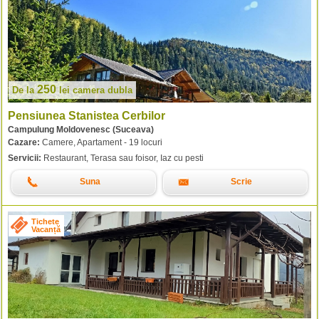
250
De la
lei
camera dubla
Pensiunea Stanistea Cerbilor
Campulung Moldovenesc (Suceava)
Cazare:
Camere, Apartament - 19 locuri
Servicii:
Restaurant, Terasa sau foisor, Iaz cu pesti
Suna
Scrie
Tichete
Vacanță