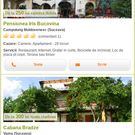
250
De la
lei
camera dubla
Pensiunea Iris Bucovina
Campulung Moldovenesc (Suceava)
(comentarii:
1
).
Cazare:
Camere, Apartament - 28 locuri
Servicii:
Restaurant, Internet, Gratar in curte, Biciclete de inchiriat, Loc de
joaca pt copii, Terasa sau foisor
Suna
Scrie
300
De la
lei
toata cladirea
Cabana Bradze
Vama (Suceava)