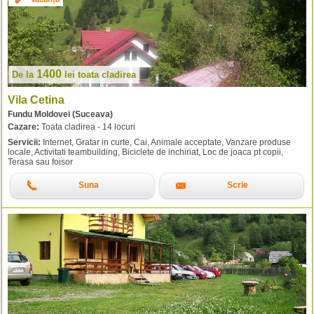
1400
De la
lei
toata cladirea
Vila Cetina
Fundu Moldovei (Suceava)
Cazare:
Toata cladirea - 14 locuri
Servicii:
Internet, Gratar in curte, Cai, Animale acceptate, Vanzare produse
locale, Activitati teambuilding, Biciclete de inchiriat, Loc de joaca pt copii,
Terasa sau foisor
Suna
Scrie