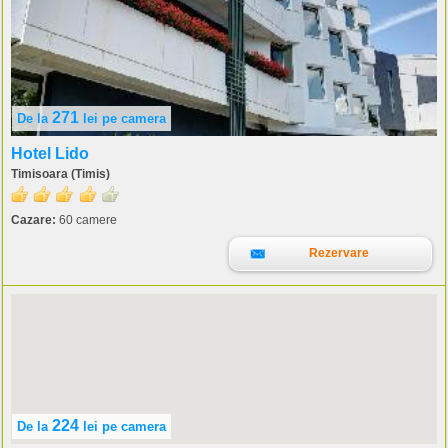
271
De la
lei
pe camera
Hotel Lido
Timisoara (Timis)
Cazare:
60 camere
Rezervare
224
De la
lei
pe camera