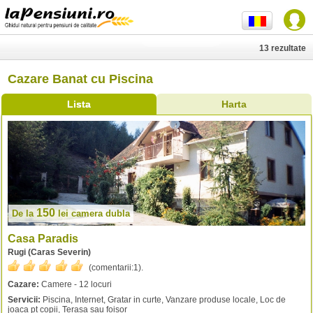
13 rezultate
Cazare Banat cu Piscina
Lista
Harta
150
De la
lei
camera dubla
Casa Paradis
Rugi (Caras Severin)
(comentarii:
1
).
Cazare:
Camere - 12 locuri
Servicii:
Piscina, Internet, Gratar in curte, Vanzare produse locale, Loc de
joaca pt copii, Terasa sau foisor