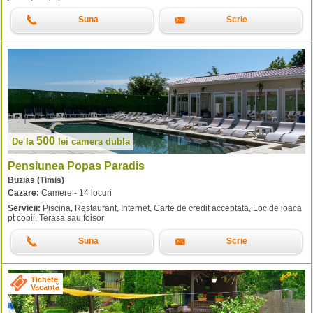
Suna
Scrie
500
De la
lei
camera dubla
Pensiunea Popas Paradis
Buzias (Timis)
Cazare:
Camere - 14 locuri
Servicii:
Piscina, Restaurant, Internet, Carte de credit acceptata, Loc de joaca
pt copii, Terasa sau foisor
Suna
Scrie
Tichete
Vacanță