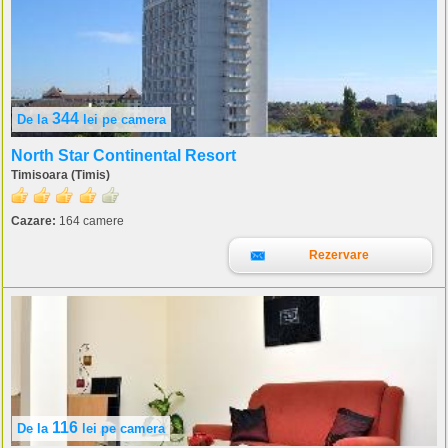
344
De la
lei
pe camera
North Star Continental Resort
Timisoara (Timis)
Cazare:
164 camere
Rezervare
116
De la
lei
pe camera