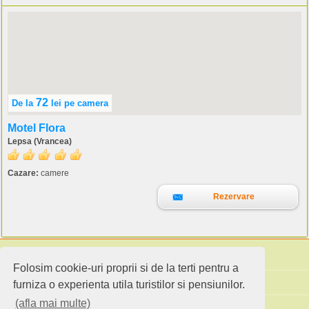
72
De la
lei
pe camera
Motel Flora
Lepsa (Vrancea)
Cazare:
camere
Rezervare
Folosim cookie-uri proprii si de la terti pentru a
Cauta pensiuni
furniza o experienta utila turistilor si pensiunilor.
(afla mai multe)
Idei de calatorie