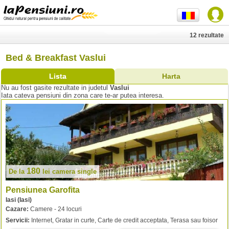
12 rezultate
Bed & Breakfast Vaslui
Lista
Harta
Nu au fost gasite rezultate in judetul
Vaslui
Iata cateva pensiuni din zona care te-ar putea interesa.
180
De la
lei
camera single
Pensiunea Garofita
Iasi (Iasi)
Cazare:
Camere - 24 locuri
Servicii:
Internet, Gratar in curte, Carte de credit acceptata, Terasa sau foisor