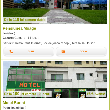
110
De la
lei
camera dubla
Pensiunea Mirage
Iasi (Iasi)
Cazare:
Camere - 14 locuri
Servicii:
Restaurant, Internet, Loc de joaca pt copii, Terasa sau foisor
Suna
Scrie
100
De la
lei
camera 10 locuri
Fără Avans!
Motel Budai
Podu Iloaiei (Iasi)