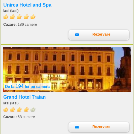
Unirea Hotel and Spa
Iasi (Iasi)
Cazare:
186 camere
Rezervare
194
De la
lei
pe camera
Grand Hotel Traian
Iasi (Iasi)
Cazare:
68 camere
Rezervare