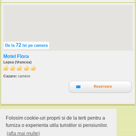
72
De la
lei
pe camera
Motel Flora
Lepsa (Vrancea)
Cazare:
camere
Rezervare
Folosim cookie-uri proprii si de la terti pentru a
Cauta pensiuni
furniza o experienta utila turistilor si pensiunilor.
(afla mai multe)
Idei de calatorie