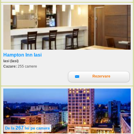
Hampton Inn Iasi
Iasi (Iasi)
Cazare:
255 camere
Rezervare
267
De la
lei
pe camera