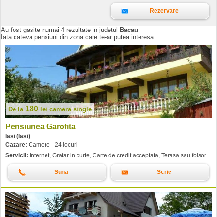
Rezervare
Au fost gasite numai 4 rezultate in judetul
Bacau
Iata cateva pensiuni din zona care te-ar putea interesa.
180
De la
lei
camera single
Pensiunea Garofita
Iasi (Iasi)
Cazare:
Camere - 24 locuri
Servicii:
Internet, Gratar in curte, Carte de credit acceptata, Terasa sau foisor
Suna
Scrie