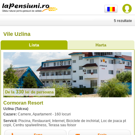
5 rezultate
Vile Uzlina
Lista
Harta
330
De la
lei
de persoana
Cormoran Resort
Uzlina (Tulcea)
Cazare:
Camere, Apartament - 160 locuri
Servicii:
Piscina, Restaurant, Internet, Biciclete de inchiriat, Loc de joaca pt
copii, Centru spa/wellness, Terasa sau foisor