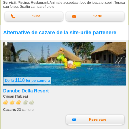
Servicii:
Piscina, Restaurant, Animale acceptate, Loc de joaca pt copii, Terasa
sau foisor, Spatiu campare/rulote
Suna
Scrie
Alternative de cazare de la site-urile partenere
1118
De la
lei
pe camera
Danube Delta Resort
Crisan (Tulcea)
Cazare:
23 camere
Rezervare