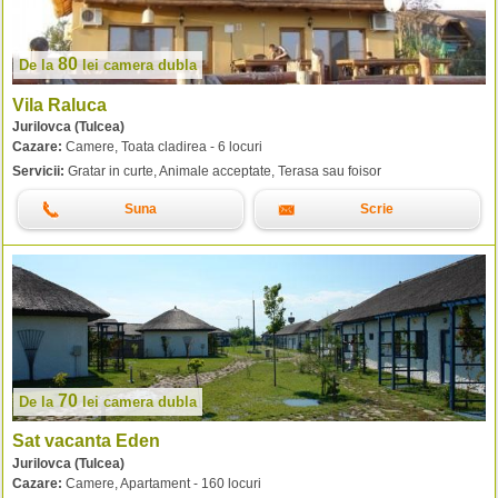
80
De la
lei
camera dubla
Vila Raluca
Jurilovca (Tulcea)
Cazare:
Camere, Toata cladirea - 6 locuri
Servicii:
Gratar in curte, Animale acceptate, Terasa sau foisor
Suna
Scrie
70
De la
lei
camera dubla
Sat vacanta Eden
Jurilovca (Tulcea)
Cazare:
Camere, Apartament - 160 locuri