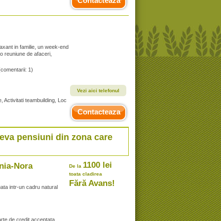
Contacteaza
laxant in familie, un week-end
 o reuniune de afaceri,
(comentarii: 1)
Vezi aici telefonul
, Activitati teambuilding, Loc
Contacteaza
teva pensiuni din zona care
1100 lei
ania-Nora
De la
toata cladirea
Fără Avans!
ata intr-un cadru natural
arte de credit acceptata,