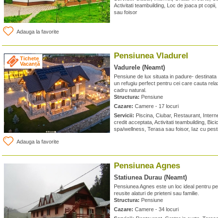
Activitati teambuilding, Loc de joaca pt copi
sau foisor
Adauga la favorite
Pensiunea Vladurel
Tichete
Vacanță
Vadurele (Neamt)
Pensiune de lux situata in padure- destinata 
un refugiu perfect pentru cei care cauta relax
cadru natural.
Structura:
Pensiune
Cazare:
Camere - 17 locuri
Servicii:
Piscina, Ciubar, Restaurant, Interne
credit acceptata, Activitati teambuilding, Bici
spa/wellness, Terasa sau foisor, Iaz cu pest
Adauga la favorite
Pensiunea Agnes
Statiunea Durau (Neamt)
Pensiunea Agnes este un loc ideal pentru p
reusite alaturi de prieteni sau familie.
Structura:
Pensiune
Cazare:
Camere - 34 locuri