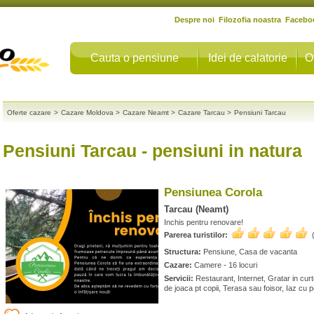
Despre noi
Filozofia noastra
Facebo
Cauta o pensiune
Idei de calatorie
O
Oferte cazare
>
Cazare Moldova
>
Cazare Neamt
>
Cazare Tarcau
>
Pensiuni Tarcau
Pensiuni Tarcau
- pensiuni in natura
Pensiunea Corola
Tarcau (Neamt)
Inchis pentru renovare!
Parerea turistilor:
Structura:
Pensiune, Casa de vacanta
Cazare:
Camere - 16 locuri
Servicii:
Restaurant, Internet, Gratar in curte
de joaca pt copii, Terasa sau foisor, Iaz cu p