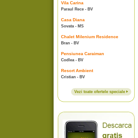
Vila Carina
Paraul Rece - BV
Casa Diana
Sovata - MS
Chalet Milenium Residence
Bran - BV
Pensiunea Caraiman
Codlea - BV
Resort Ambient
Cristian - BV
Vezi toate ofertele speciale