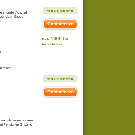
Vezi aici telefonul
 in curte, Activitati
au foisor, Spatiu
Contacteaza
1000 lei
De la
toata cladirea
le.
u foisor
Vezi aici telefonul
Contacteaza
 dealurile fermecatoarei
eri Pensiunea Ghizela.