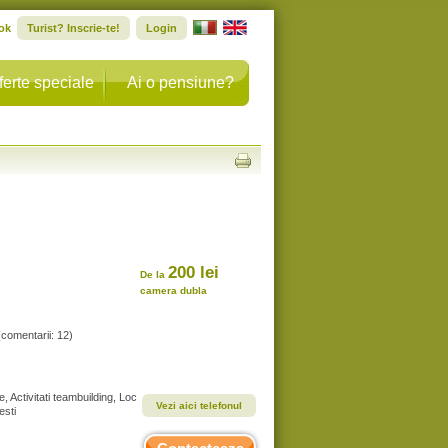
ok
Turist? Inscrie-te!
Login
ferte speciale
Ai o pensiune?
200 lei
De la
camera dubla
(comentarii: 12)
, Activitati teambuilding, Loc
Vezi aici telefonul
esti