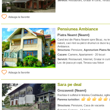
Servicii:
Restaurant, Gratar in curte, Terasa
Adauga la favorite
Pensiunea Ambiance
Piatra Neamt (Neamt)
Cand iesi din Piatra Neamt spre Bicaz, nu te 
naturii, caci risti sa pierzi drumul ce duce la
Ambiance.
Structura:
Pensiune,
Agroturism Piatra 
Cazare:
Camere, Apartament - 20 locuri
Servicii:
Restaurant, Internet, Gratar in curt
Loc de joaca pt copii, Terasa sau foisor
Adauga la favorite
Sara pe deal
Grozavesti (Neamt)
Rasfata-ti sufletul in linistea Ceahlaului, oglin
Parerea turistilor:
Structura:
Pensiune, Casa de vacanta