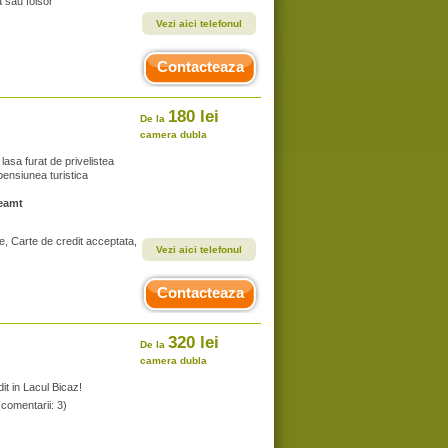
 sau foisor
Vezi aici telefonul
Contacteaza
180 lei
De la
camera dubla
lasa furat de privelistea
 pensiunea turistica
Neamt
e, Carte de credit acceptata,
Vezi aici telefonul
Contacteaza
320 lei
De la
camera dubla
dit in Lacul Bicaz!
(comentarii: 3)