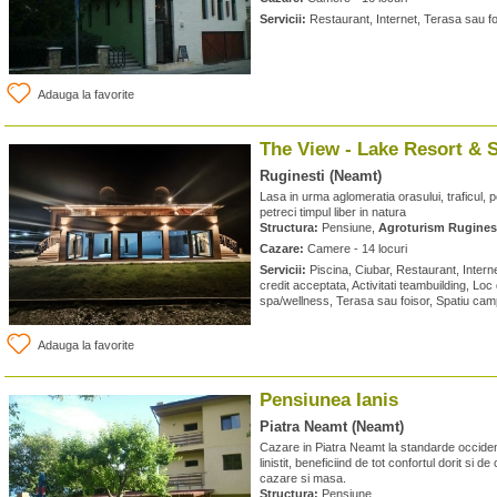
Servicii:
Restaurant, Internet, Terasa sau fo
Adauga la favorite
The View - Lake Resort & 
Ruginesti (Neamt)
Lasa in urma aglomeratia orasului, traficul, pol
petreci timpul liber in natura
Structura:
Pensiune,
Agroturism Rugines
Cazare:
Camere - 14 locuri
Servicii:
Piscina, Ciubar, Restaurant, Interne
credit acceptata, Activitati teambuilding, Loc
spa/wellness, Terasa sau foisor, Spatiu cam
Adauga la favorite
Pensiunea Ianis
Piatra Neamt (Neamt)
Cazare in Piatra Neamt la standarde occidenta
linistit, beneficiind de tot confortul dorit si d
cazare si masa.
Structura:
Pensiune