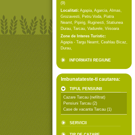
(9)
Localitati:
Agapia
,
Agarcia
,
Almas
,
Grozavesti
,
Petru Voda
,
Piatra
Neamt
,
Pipirig
,
Ruginesti
,
Statiunea
Durau
,
Tarcau
,
Vadurele
,
Viisoara
Zone de Interes Turistic:
Agapia - Targu Neamt
,
Ceahlau Bicaz
,
Durau
,
INFORMATII REGIUNE
Imbunatateste-ti cautarea:
TIPUL PENSIUNII
Cazare Tarcau
(nefiltrat)
Pensiuni Tarcau
(2)
Case de vacanta Tarcau
(1)
SERVICII
TIP DE CAZARE