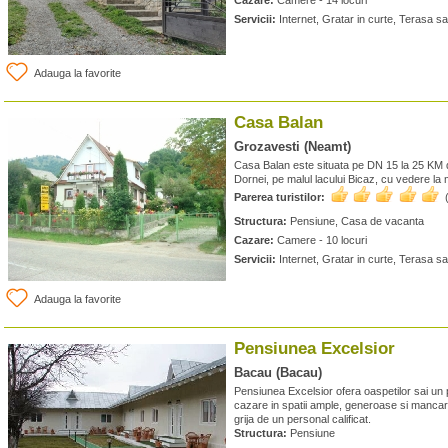
Cazare:
Camere - 14 locuri
Servicii:
Internet, Gratar in curte, Terasa sa
Adauga la favorite
Casa Balan
Grozavesti (Neamt)
Casa Balan este situata pe DN 15 la 25 KM 
Dornei, pe malul lacului Bicaz, cu vedere la
Parerea turistilor:
Structura:
Pensiune, Casa de vacanta
Cazare:
Camere - 10 locuri
Servicii:
Internet, Gratar in curte, Terasa sa
Adauga la favorite
Pensiunea Excelsior
Bacau (Bacau)
Pensiunea Excelsior ofera oaspetilor sai un p
cazare in spatii ample, generoase si mancaru
grija de un personal calificat.
Structura:
Pensiune