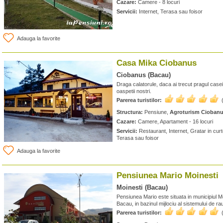
Cazare:
Camere - 8 locuri
Servicii:
Internet, Terasa sau foisor
Adauga la favorite
Casa Mika Ciobanus
Ciobanus (Bacau)
Draga calatorule, daca ai trecut pragul casei
oaspetii nostri.
Parerea turistilor:
Structura:
Pensiune,
Agroturism Cioban
Cazare:
Camere, Apartament - 16 locuri
Servicii:
Restaurant, Internet, Gratar in curt
Terasa sau foisor
Adauga la favorite
Pensiunea Mario Moinesti
Moinesti (Bacau)
Pensiunea Mario este situata in municipiul Moi
Bacau, in bazinul mijlociu al sistemului de ra
Parerea turistilor: