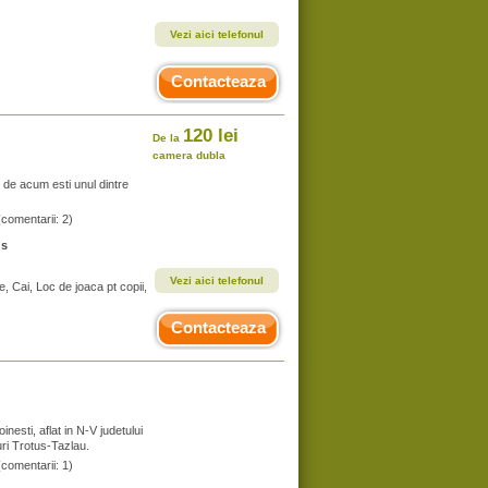
Vezi aici telefonul
Contacteaza
120 lei
De la
camera dubla
 de acum esti unul dintre
(comentarii: 2)
us
Vezi aici telefonul
e, Cai, Loc de joaca pt copii,
Contacteaza
nesti, aflat in N-V judetului
uri Trotus-Tazlau.
(comentarii: 1)