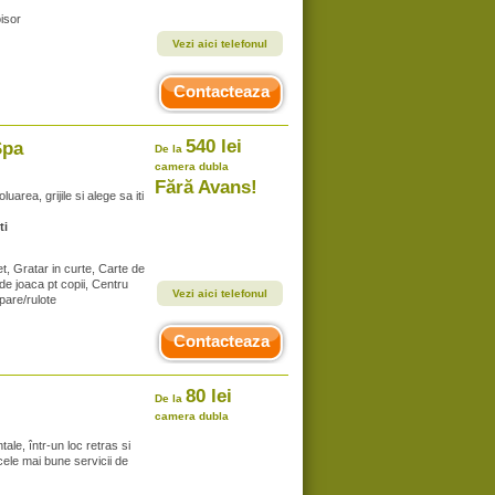
isor
Vezi aici telefonul
Contacteaza
540 lei
Spa
De la
camera dubla
Fără Avans!
uarea, grijile si alege sa iti
ti
t, Gratar in curte, Carte de
 de joaca pt copii, Centru
Vezi aici telefonul
pare/rulote
Contacteaza
80 lei
De la
camera dubla
le, într-un loc retras si
e cele mai bune servicii de