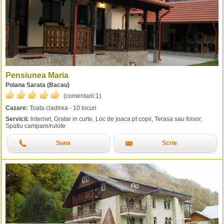
Pensiunea Maria
Poiana Sarata (Bacau)
(comentarii:
1
).
Cazare:
Toata cladirea - 10 locuri
Servicii:
Internet, Gratar in curte, Loc de joaca pt copii, Terasa sau foisor,
Spatiu campare/rulote
Suna
Scrie