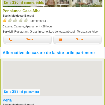
130
De la
lei
camera dubla
Pensiunea Casa Alba
Slanic Moldova (Bacau)
(comentarii:
1
).
Cazare:
Camere, Apartament - 28 locuri
Servicii:
Restaurant, Gratar in curte, Loc de joaca pt copii, Terasa sau foisor
Suna
Scrie
Alternative de cazare de la site-urile partenere
288
De la
lei
pe camera
Perla
Slanic Moldova (Bacau)