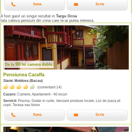
Suna
Scrie
A fost gasit un singur rezultat in
Targu Ocna
Iata cateva pensiuni din zona care te-ar putea interesa.
90
De la
lei
camera dubla
Pensiunea Caraffa
Slanic Moldova (Bacau)
(comentarii:
14
).
Cazare:
Camere, Apartament - 40 locuri
Servicii:
Piscina, Gratar in curte, Vanzare produse locale, Loc de joaca pt
copii, Terasa sau foisor
Suna
Scrie