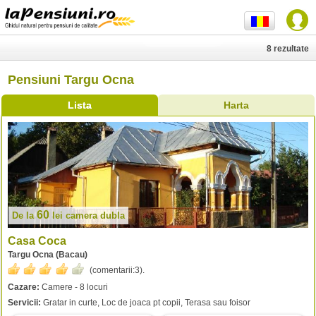
8 rezultate
Pensiuni Targu Ocna
Lista
Harta
60
De la
lei
camera dubla
Casa Coca
Targu Ocna (Bacau)
(comentarii:
3
).
Cazare:
Camere - 8 locuri
Servicii:
Gratar in curte, Loc de joaca pt copii, Terasa sau foisor