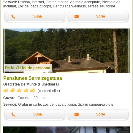
Servicii:
Piscina, Internet, Gratar in curte, Animale acceptate, Biciclete de
inchiriat, Loc de joaca pt copii, Centru spa/wellness, Terasa sau foisor
Suna
Scrie
70
De la
lei
de persoana
Pensiunea Sarmizegetusa
Gradistea De Munte (Hunedoara)
(comentarii:
4
).
Cazare:
Camere - 30 locuri
Servicii:
Gratar in curte, Loc de joaca pt copii, Spatiu campare/rulote
Suna
Scrie