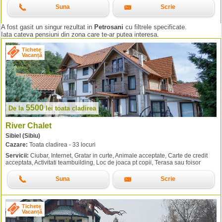
Suna
Scrie
A fost gasit un singur rezultat in
Petrosani
cu filtrele specificate.
Iata cateva pensiuni din zona care te-ar putea interesa.
Tichete
Vacanță
5500
De la
lei
toata cladirea
River Chalet
Sibiel (Sibiu)
Cazare:
Toata cladirea - 33 locuri
Servicii:
Ciubar, Internet, Gratar in curte, Animale acceptate, Carte de credit
acceptata, Activitati teambuilding, Loc de joaca pt copii, Terasa sau foisor
Suna
Scrie
Tichete
Vacanță