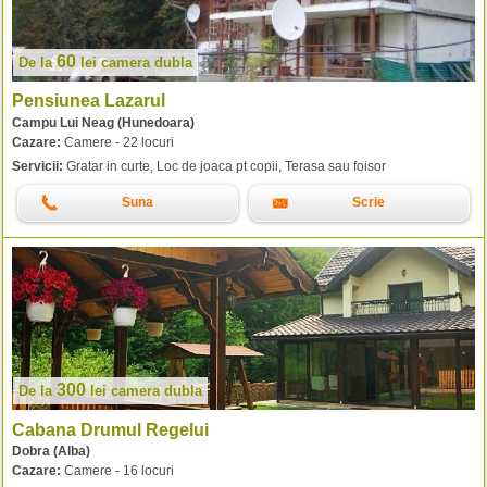
60
De la
lei
camera dubla
Pensiunea Lazarul
Campu Lui Neag (Hunedoara)
Cazare:
Camere - 22 locuri
Servicii:
Gratar in curte, Loc de joaca pt copii, Terasa sau foisor
Suna
Scrie
300
De la
lei
camera dubla
Cabana Drumul Regelui
Dobra (Alba)
Cazare:
Camere - 16 locuri