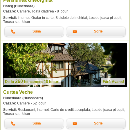
Pensiunea Gheorghita
Hateg (Hunedoara)
Cazare:
Camere, Toata cladirea - 8 locuri
Servicii:
Internet, Gratar in curte, Biciclete de inchiriat, Loc de joaca pt copii,
Terasa sau foisor
Suna
Scrie
260
De la
lei
camera 16 locuri
Fără Avans!
Curtea Veche
Hunedoara (Hunedoara)
Cazare:
Camere - 52 locuri
Servicii:
Restaurant, Internet, Carte de credit acceptata, Loc de joaca pt copii,
Terasa sau foisor
Suna
Scrie