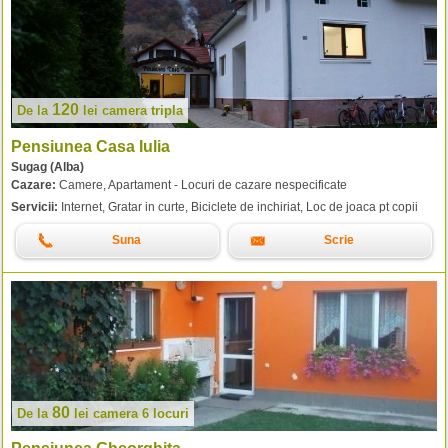
120
De la
lei
camera tripla
Pensiunea Casa Iulia
Sugag (Alba)
Cazare:
Camere, Apartament - Locuri de cazare nespecificate
Servicii:
Internet, Gratar in curte, Biciclete de inchiriat, Loc de joaca pt copii
Suna
Scrie
80
De la
lei
camera 6 locuri