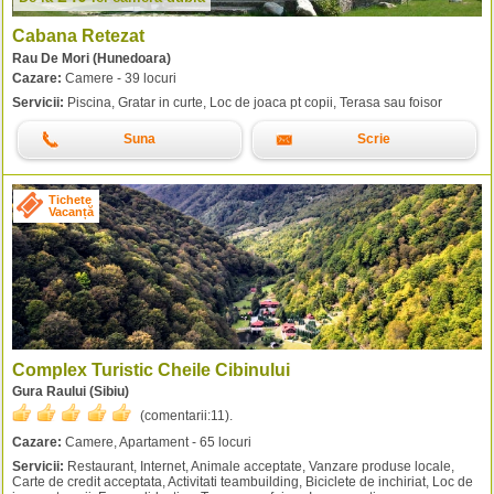
Cabana Retezat
Rau De Mori (Hunedoara)
Cazare:
Camere - 39 locuri
Servicii:
Piscina, Gratar in curte, Loc de joaca pt copii, Terasa sau foisor
Suna
Scrie
Tichete
Vacanță
Complex Turistic Cheile Cibinului
Gura Raului (Sibiu)
(comentarii:
11
).
Cazare:
Camere, Apartament - 65 locuri
Servicii:
Restaurant, Internet, Animale acceptate, Vanzare produse locale,
Carte de credit acceptata, Activitati teambuilding, Biciclete de inchiriat, Loc de