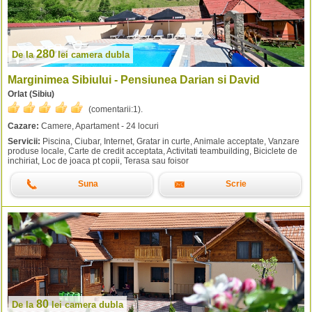
280
De la
lei
camera dubla
Marginimea Sibiului - Pensiunea Darian si David
Orlat (Sibiu)
(comentarii:
1
).
Cazare:
Camere, Apartament - 24 locuri
Servicii:
Piscina, Ciubar, Internet, Gratar in curte, Animale acceptate, Vanzare
produse locale, Carte de credit acceptata, Activitati teambuilding, Biciclete de
inchiriat, Loc de joaca pt copii, Terasa sau foisor
Suna
Scrie
80
De la
lei
camera dubla