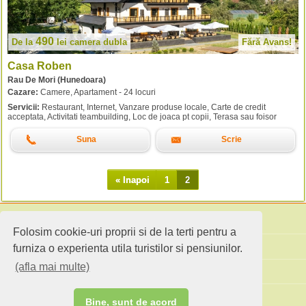
490
De la
lei
camera dubla
Fără Avans!
Casa Roben
Rau De Mori (Hunedoara)
Cazare:
Camere, Apartament - 24 locuri
Servicii:
Restaurant, Internet, Vanzare produse locale, Carte de credit
acceptata, Activitati teambuilding, Loc de joaca pt copii, Terasa sau foisor
Suna
Scrie
« Inapoi
1
2
Folosim cookie-uri proprii si de la terti pentru a
Cauta pensiuni
furniza o experienta utila turistilor si pensiunilor.
(afla mai multe)
Idei de calatorie
Site standard
Bine, sunt de acord