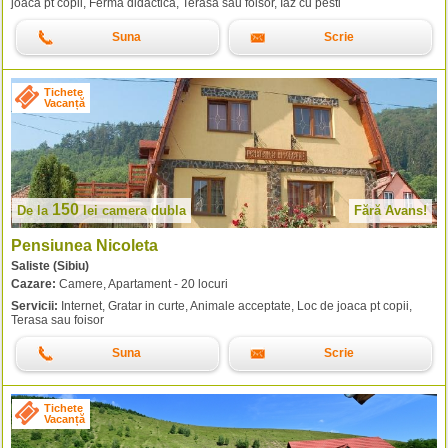
joaca pt copii, Ferma didactica, Terasa sau foisor, Iaz cu pesti
Suna
Scrie
Tichete
Vacanță
150
De la
lei
camera dubla
Fără Avans!
Pensiunea Nicoleta
Saliste (Sibiu)
Cazare:
Camere, Apartament - 20 locuri
Servicii:
Internet, Gratar in curte, Animale acceptate, Loc de joaca pt copii,
Terasa sau foisor
Suna
Scrie
Tichete
Vacanță