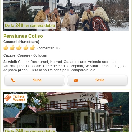
240
De la
lei
camera dubla
Pensiunea Cotiso
Costesti (Hunedoara)
(comentarii:
8
).
Cazare:
Camere - 60 locuri
Servicii:
Ciubar, Restaurant, Internet, Gratar in curte, Animale acceptate,
Vanzare produse locale, Carte de credit acceptata, Activitati teambuilding, Loc
de joaca pt copii, Terasa sau foisor, Spatiu campare/rulote
Suna
Scrie
Tichete
Vacanță
240
De la
lei
camera dubla