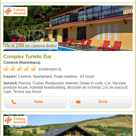
Tichete
Vacanță
250
De la
lei
camera dubla
Complex Turistic Dar
Costesti (Hunedoara)
(comentarii:
3
).
Cazare:
Camere, Apartament, Toata cladirea - 62 locuri
Servicii:
Piscina, Ciubar, Restaurant, Internet, Gratar in curte, Cai, Vanzare
produse locale, Activitati teambuilding, Biciclete de inchiriat, Loc de joaca pt
copii, Terasa sau foisor
Suna
Scrie
Tichete
Vacanță