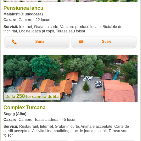
Pensiunea Iancu
Malaiesti (Hunedoara)
Cazare:
Camere - 22 locuri
Servicii:
Internet, Gratar in curte, Vanzare produse locale, Biciclete de
inchiriat, Loc de joaca pt copii, Terasa sau foisor
Suna
Scrie
250
De la
lei
camera dubla
Complex Turcana
Sugag (Alba)
Cazare:
Camere, Toata cladirea - 45 locuri
Servicii:
Restaurant, Internet, Gratar in curte, Animale acceptate, Carte de
credit acceptata, Activitati teambuilding, Loc de joaca pt copii, Terasa sau
foisor