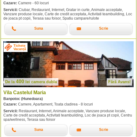
Cazare:
Camere - 60 locuri
Servicii:
Ciubar, Restaurant, Internet, Gratar in curte, Animale acceptate,
Vanzare produse locale, Carte de credit acceptata, Activitati teambuilding, Loc
de joaca pt copii, Terasa sau foisor, Spatiu campare/rulote
Suna
Scrie
Tichete
Vacanță
400
De la
lei
camera dubla
Fără Avans!
Vila Castelul Maria
Banpotoc (Hunedoara)
Cazare:
Camere, Apartament, Toata cladirea - 8 locuri
Servicii:
Restaurant, Internet, Animale acceptate, Vanzare produse locale,
Carte de credit acceptata, Activitati teambuilding, Loc de joaca pt copii, Centru
spa/wellness, Terasa sau foisor
Suna
Scrie