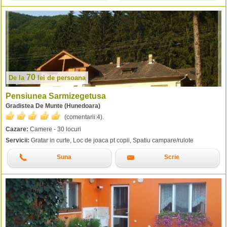
70
De la
lei
de persoana
Pensiunea Sarmizegetusa
Gradistea De Munte (Hunedoara)
(comentarii:
4
).
Cazare:
Camere - 30 locuri
Servicii:
Gratar in curte, Loc de joaca pt copii, Spatiu campare/rulote
Suna
Scrie