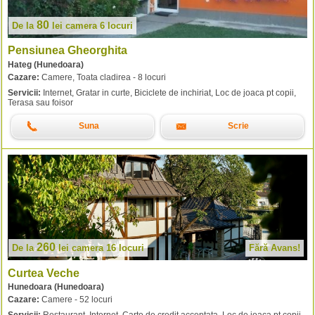
80
De la
lei
camera 6 locuri
Pensiunea Gheorghita
Hateg (Hunedoara)
Cazare:
Camere, Toata cladirea - 8 locuri
Servicii:
Internet, Gratar in curte, Biciclete de inchiriat, Loc de joaca pt copii,
Terasa sau foisor
Suna
Scrie
260
De la
lei
camera 16 locuri
Fără Avans!
Curtea Veche
Hunedoara (Hunedoara)
Cazare:
Camere - 52 locuri