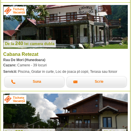
Tichete
Vacanță
240
De la
lei
camera dubla
Cabana Retezat
Rau De Mori (Hunedoara)
Cazare:
Camere - 39 locuri
Servicii:
Piscina, Gratar in curte, Loc de joaca pt copii, Terasa sau foisor
Suna
Scrie
Tichete
Vacanță