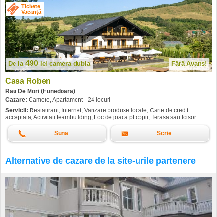
Tichete
Vacanță
490
De la
lei
camera dubla
Fără Avans!
Casa Roben
Rau De Mori (Hunedoara)
Cazare:
Camere, Apartament - 24 locuri
Servicii:
Restaurant, Internet, Vanzare produse locale, Carte de credit
acceptata, Activitati teambuilding, Loc de joaca pt copii, Terasa sau foisor
Suna
Scrie
Alternative de cazare de la site-urile partenere