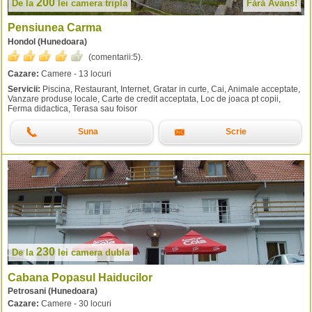
200
De la
lei
camera tripla
Fără Avans!
Pensiunea Carma
Hondol (Hunedoara)
(comentarii:
5
).
Cazare:
Camere - 13 locuri
Servicii:
Piscina, Restaurant, Internet, Gratar in curte, Cai, Animale acceptate,
Vanzare produse locale, Carte de credit acceptata, Loc de joaca pt copii,
Ferma didactica, Terasa sau foisor
Suna
Scrie
230
De la
lei
camera dubla
Cabana Popasul Haiducilor
Petrosani (Hunedoara)
Cazare:
Camere - 30 locuri