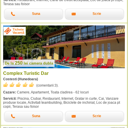
Servicii:
Restaurant, Internet, Carte de credit acceptata, Loc de joaca pt copii,
Terasa sau foisor
Suna
Scrie
Tichete
Vacanță
250
De la
lei
camera dubla
Complex Turistic Dar
Costesti (Hunedoara)
(comentarii:
3
).
Cazare:
Camere, Apartament, Toata cladirea - 62 locuri
Servicii:
Piscina, Ciubar, Restaurant, Internet, Gratar in curte, Cai, Vanzare
produse locale, Activitati teambuilding, Biciclete de inchiriat, Loc de joaca pt
copii, Terasa sau foisor
Suna
Scrie