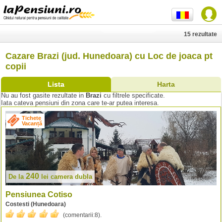
15 rezultate
Cazare Brazi (jud. Hunedoara) cu Loc de joaca pt
copii
Lista
Harta
Nu au fost gasite rezultate in
Brazi
cu filtrele specificate.
Iata cateva pensiuni din zona care te-ar putea interesa.
Tichete
Vacanță
240
De la
lei
camera dubla
Pensiunea Cotiso
Costesti (Hunedoara)
(comentarii:
8
).