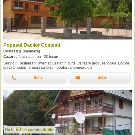
Popasul Dacilor Costesti
Costesti (Hunedoara)
Cazare:
Toata cladirea - 20 locuri
Servicii:
Restaurant, Internet, Gratar in curte, Vanzare produse locale, Loc de
joaca pt copii, Terasa sau foisor, Spatiu campare/rulote
Suna
Scrie
60
De la
lei
camera dubla