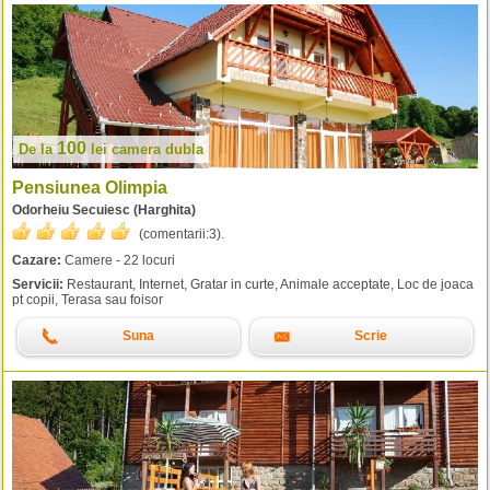
100
De la
lei
camera dubla
Pensiunea Olimpia
Odorheiu Secuiesc (Harghita)
(comentarii:
3
).
Cazare:
Camere - 22 locuri
Servicii:
Restaurant, Internet, Gratar in curte, Animale acceptate, Loc de joaca
pt copii, Terasa sau foisor
Suna
Scrie