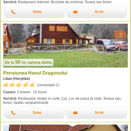
Servicii:
Restaurant, Internet, Biciclete de inchiriat, Terasa sau foisor
Suna
Scrie
50
De la
lei
camera dubla
Pensiunea Hanul Dragonului
Liban (Harghita)
(comentarii:
1
).
Cazare:
Camere - 15 locuri
Servicii:
Restaurant, Gratar in curte, Cai, Loc de joaca pt copii, Terasa sau
foisor, Spatiu campare/rulote
Suna
Scrie