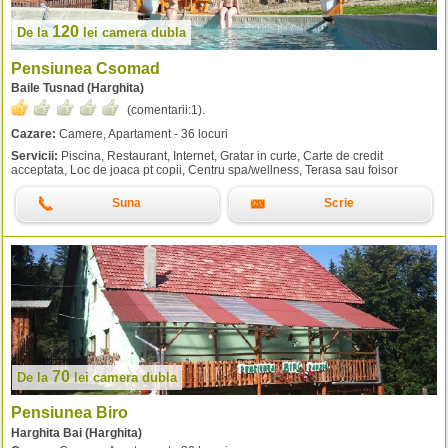
120
De la
lei
camera dubla
Pensiunea Csomad
Baile Tusnad (Harghita)
(comentarii:
1
).
Cazare:
Camere, Apartament - 36 locuri
Servicii:
Piscina, Restaurant, Internet, Gratar in curte, Carte de credit
acceptata, Loc de joaca pt copii, Centru spa/wellness, Terasa sau foisor
Suna
Scrie
70
De la
lei
camera dubla
Pensiunea Biro
Harghita Bai (Harghita)