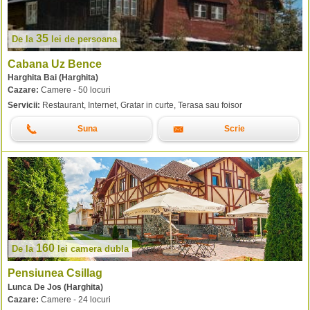
35
De la
lei
de persoana
Cabana Uz Bence
Harghita Bai (Harghita)
Cazare:
Camere - 50 locuri
Servicii:
Restaurant, Internet, Gratar in curte, Terasa sau foisor
Suna
Scrie
160
De la
lei
camera dubla
Pensiunea Csillag
Lunca De Jos (Harghita)
Cazare:
Camere - 24 locuri