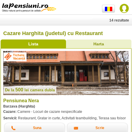
14 rezultate
Cazare Harghita (judetul) cu Restaurant
Lista
Harta
Tichete
Vacanță
500
De la
lei
camera dubla
Pensiunea Nera
Barzava (Harghita)
Cazare:
Camere - Locuri de cazare nespecificate
Servicii:
Restaurant, Gratar in curte, Activitati teambuilding, Terasa sau foisor
Suna
Scrie