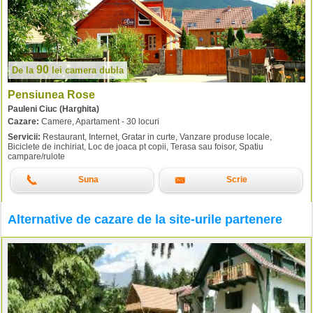
90
De la
lei
camera dubla
Pensiunea Rose
Pauleni Ciuc (Harghita)
Cazare:
Camere, Apartament - 30 locuri
Servicii:
Restaurant, Internet, Gratar in curte, Vanzare produse locale,
Biciclete de inchiriat, Loc de joaca pt copii, Terasa sau foisor, Spatiu
campare/rulote
Suna
Scrie
Alternative de cazare de la site-urile partenere