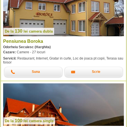
130
De la
lei
camera dubla
Pensiunea Boroka
Odorheiu Secuiesc (Harghita)
Cazare:
Camere - 27 locuri
Servicii:
Restaurant, Internet, Gratar in curte, Loc de joaca pt copii, Terasa sau
foisor
Suna
Scrie
100
De la
lei
camera single